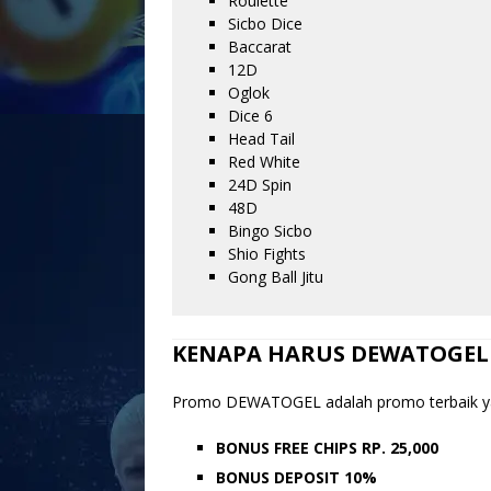
Roulette
Sicbo Dice
Baccarat
12D
Oglok
Dice 6
Head Tail
Red White
24D Spin
48D
Bingo Sicbo
Shio Fights
Gong Ball Jitu
KENAPA HARUS DEWATOGEL
Promo DEWATOGEL adalah promo terbaik yang
BONUS FREE CHIPS RP. 25,000
BONUS DEPOSIT 10%