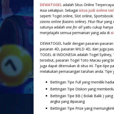
DEWATOGEL
adalah Situs Online Terpercaya
Asia sekalipun. Sebagai
situs judi online te
seperti Togel online, Slot online, Sportsboo
casino online
(kasino online). Fitur-fitur yan
satunya adalah
one for all
yaitu cukup hanya 
menjelajahi semua permainan yang ada di
s
DEWATOGEL hadir dengan pasaran-pasaran y
pasaran 4D, pasaran WILD 4D, dan juga pasa
TOGEL di INDONESIA adalah Togel Sydney, To
tersebut, pasaran Togel Toto Macau yang bis
juga dapat ditemukan di situs ini. Tipe-tipe 
melakukan pemasangan taruhan anda. Tipe ya
Bettingan Tipe Full yang memiliki hadi
Bettingan Tipe Diskon yang memberik
Bettingan Tipe BB ( Bolak Balik ) yang
angka yang dipasang
Bettingan Tipe Prize yang memungki