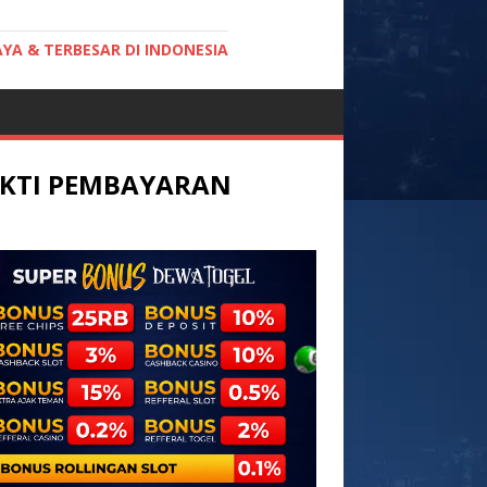
YA & TERBESAR DI INDONESIA
KTI PEMBAYARAN