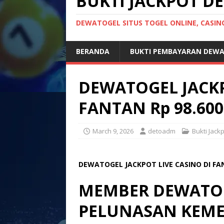
BUKTI JACKPOT D
DEWATOGEL SITUS TOGEL ONLINE, CASINO
BERANDA
BUKTI PEMBAYARAN DEW
DEWATOGEL JACKP
FANTAN Rp 98.600
March 9, 2026
detoadm
Bukti Jac
DEWATOGEL JACKPOT LIVE CASINO DI FAN
MEMBER DEWATO
PELUNASAN KEME