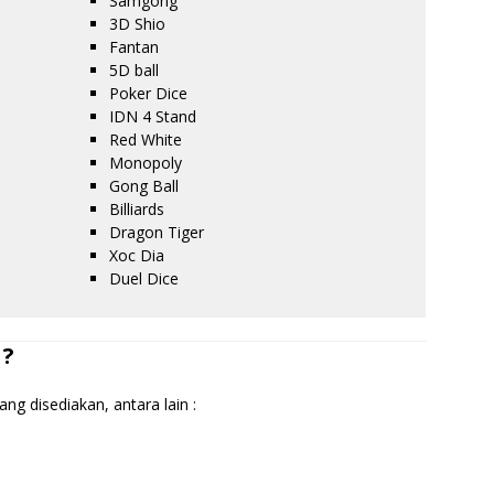
Samgong
3D Shio
Fantan
5D ball
Poker Dice
IDN 4 Stand
Red White
Monopoly
Gong Ball
Billiards
Dragon Tiger
Xoc Dia
Duel Dice
 ?
 disediakan, antara lain :