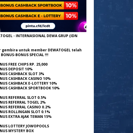
TOGEL - INTERNASIONAL DEWA GRUP (IDN
r gembira untuk member DEWATOGEL telah
r
BONUS-BONUS SPECIAL
!!!
US FREE CHIPS RP. 25,000
NUS DEPOSIT 10%
NUS CASHBACK SLOT 3%
NUS CASHBACK CASINO 10%
NUS CASHBACK E-LOTTERY 10%
NUS CASHBACK SPORTBOOK 10%
NUS REFERRAL SLOT 0.5%
NUS REFERRAL TOGEL 2%
NUS REFERRAL CASINO 0.2%
NUS ROLLINGAN SLOT 0.1%
NUS EXTRA AJAK TEMAN 15%
NUS LOTTERY JOWOPOOLS
NUS MYSTERY BOX