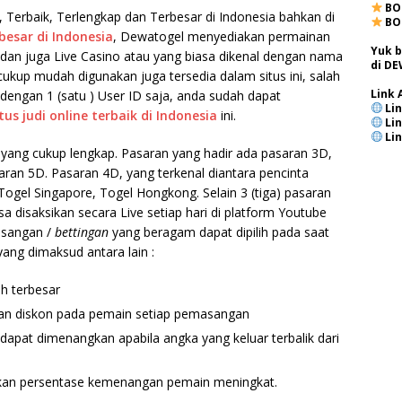
BO
, Terbaik, Terlengkap dan Terbesar di Indonesia bahkan di
BO
rbesar di Indonesia
, Dewatogel menyediakan permainan
Yuk b
k dan juga Live Casino atau yang biasa dikenal dengan nama
di D
g cukup mudah digunakan juga tersedia dalam situs ini, salah
Link 
dengan 1 (satu ) User ID saja, anda sudah dapat
Lin
itus judi online terbaik di Indonesia
ini.
Lin
Lin
ang cukup lengkap. Pasaran yang hadir ada pasaran 3D,
ran 5D. Pasaran 4D, yang terkenal diantara pencinta
gel Singapore, Togel Hongkong. Selain 3 (tiga) pasaran
a disaksikan secara Live setiap hari di platform Youtube
pasangan /
bettingan
yang beragam dapat dipilih pada saat
ng dimaksud antara lain :
ah terbesar
an diskon pada pemain setiap pemasangan
 dapat dimenangkan apabila angka yang keluar terbalik dari
nkan persentase kemenangan pemain meningkat.