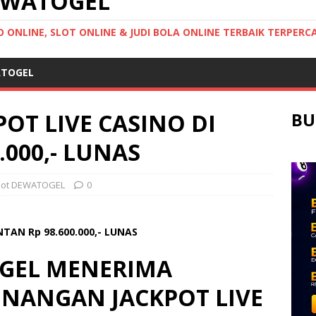
EWATOGEL
 ONLINE, SLOT ONLINE & JUDI BOLA ONLINE TERBAIK TERPERCA
ATOGEL
OT LIVE CASINO DI
BU
.000,- LUNAS
kpot DEWATOGEL
0
TAN Rp 98.600.000,- LUNAS
GEL MENERIMA
NANGAN JACKPOT LIVE