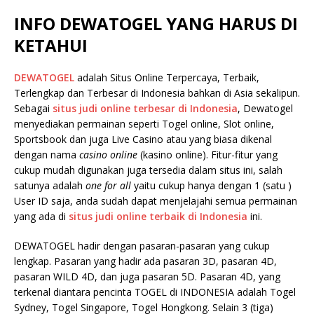
INFO DEWATOGEL YANG HARUS DI
KETAHUI
DEWATOGEL
adalah Situs Online Terpercaya, Terbaik,
Terlengkap dan Terbesar di Indonesia bahkan di Asia sekalipun.
Sebagai
situs judi online terbesar di Indonesia
, Dewatogel
menyediakan permainan seperti Togel online, Slot online,
Sportsbook dan juga Live Casino atau yang biasa dikenal
dengan nama
casino online
(kasino online). Fitur-fitur yang
cukup mudah digunakan juga tersedia dalam situs ini, salah
satunya adalah
one for all
yaitu cukup hanya dengan 1 (satu )
User ID saja, anda sudah dapat menjelajahi semua permainan
yang ada di
situs judi online terbaik di Indonesia
ini.
DEWATOGEL hadir dengan pasaran-pasaran yang cukup
lengkap. Pasaran yang hadir ada pasaran 3D, pasaran 4D,
pasaran WILD 4D, dan juga pasaran 5D. Pasaran 4D, yang
terkenal diantara pencinta TOGEL di INDONESIA adalah Togel
Sydney, Togel Singapore, Togel Hongkong. Selain 3 (tiga)