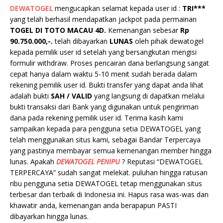
DEWATOGEL
mengucapkan selamat kepada user id :
TRI***
yang telah berhasil mendapatkan jackpot pada permainan
TOGEL DI TOTO MACAU 4D.
Kemenangan sebesar
Rp
90.750.000,-.
telah dibayarkan
LUNAS
oleh pihak dewatogel
kepada pemilik user id setelah yang bersangkutan mengisi
formulir withdraw. Proses pencairan dana berlangsung sangat
cepat hanya dalam waktu 5-10 menit sudah berada dalam
rekening pemilik user id. Bukti transfer yang dapat anda lihat
adalah bukti
SAH / VALID
yang langsung di dapatkan melalui
bukti transaksi dari Bank yang digunakan untuk pengiriman
dana pada rekening pemilik user id. Terima kasih kami
sampaikan kepada para pengguna setia DEWATOGEL yang
telah menggunakan situs kami, sebagai Bandar Terpercaya
yang pastinya membayar semua kemenangan member hingga
lunas. Apakah
DEWATOGEL PENIPU
? Reputasi “DEWATOGEL
TERPERCAYA” sudah sangat melekat. puluhan hingga ratusan
ribu pengguna setia DEWATOGEL tetap menggunakan situs
terbesar dan terbaik di Indonesia ini. Hapus rasa was-was dan
khawatir anda, kemenangan anda berapapun PASTI
dibayarkan hingga lunas.