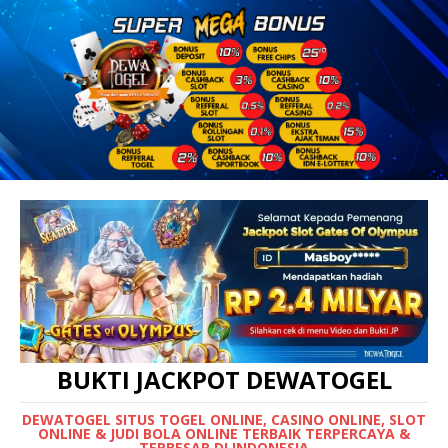
BUKTI JACKPOT DEWATOGEL
DEWATOGEL SITUS TOGEL ONLINE, CASINO ONLINE, SLOT
ONLINE & JUDI BOLA ONLINE TERBAIK TERPERCAYA &
TERBESAR DI INDONESIA