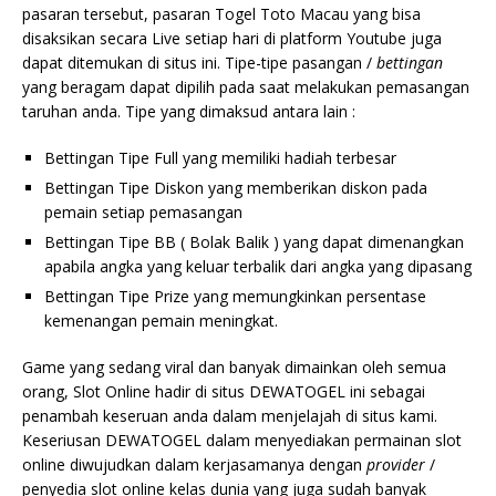
pasaran tersebut, pasaran Togel Toto Macau yang bisa
disaksikan secara Live setiap hari di platform Youtube juga
dapat ditemukan di situs ini. Tipe-tipe pasangan /
bettingan
yang beragam dapat dipilih pada saat melakukan pemasangan
taruhan anda. Tipe yang dimaksud antara lain :
Bettingan Tipe Full yang memiliki hadiah terbesar
Bettingan Tipe Diskon yang memberikan diskon pada
pemain setiap pemasangan
Bettingan Tipe BB ( Bolak Balik ) yang dapat dimenangkan
apabila angka yang keluar terbalik dari angka yang dipasang
Bettingan Tipe Prize yang memungkinkan persentase
kemenangan pemain meningkat.
Game yang sedang viral dan banyak dimainkan oleh semua
orang, Slot Online hadir di situs DEWATOGEL ini sebagai
penambah keseruan anda dalam menjelajah di situs kami.
Keseriusan DEWATOGEL dalam menyediakan permainan slot
online diwujudkan dalam kerjasamanya dengan
provider
/
penyedia slot online kelas dunia yang juga sudah banyak