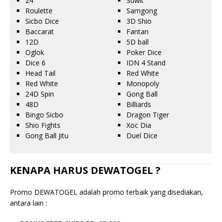
24
Suwit
Roulette
Samgong
Sicbo Dice
3D Shio
Baccarat
Fantan
12D
5D ball
Oglok
Poker Dice
Dice 6
IDN 4 Stand
Head Tail
Red White
Red White
Monopoly
24D Spin
Gong Ball
48D
Billiards
Bingo Sicbo
Dragon Tiger
Shio Fights
Xoc Dia
Gong Ball Jitu
Duel Dice
KENAPA HARUS DEWATOGEL ?
Promo DEWATOGEL adalah promo terbaik yang disediakan,
antara lain :