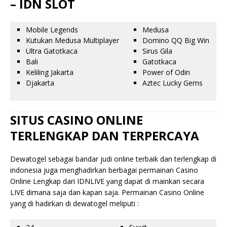
– IDN SLOT
Mobile Legends
Medusa
Kutukan Medusa Multiplayer
Domino QQ Big Win
Ultra Gatotkaca
Sirus Gila
Bali
Gatotkaca
Keliling Jakarta
Power of Odin
Djakarta
Aztec Lucky Gems
SITUS CASINO ONLINE
TERLENGKAP DAN TERPERCAYA
Dewatogel sebagai bandar judi online terbaik dan terlengkap di
indonesia juga menghadirkan berbagai permainan Casino
Online Lengkap dari IDNLIVE yang dapat di mainkan secara
LIVE dimana saja dan kapan saja. Permainan Casino Online
yang di hadirkan di dewatogel meliputi :