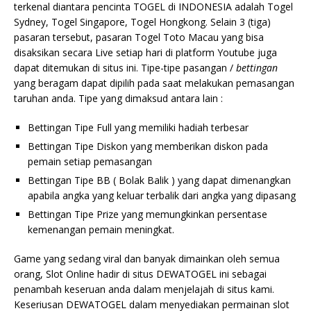
terkenal diantara pencinta TOGEL di INDONESIA adalah Togel
Sydney, Togel Singapore, Togel Hongkong. Selain 3 (tiga)
pasaran tersebut, pasaran Togel Toto Macau yang bisa
disaksikan secara Live setiap hari di platform Youtube juga
dapat ditemukan di situs ini. Tipe-tipe pasangan /
bettingan
yang beragam dapat dipilih pada saat melakukan pemasangan
taruhan anda. Tipe yang dimaksud antara lain :
Bettingan Tipe Full yang memiliki hadiah terbesar
Bettingan Tipe Diskon yang memberikan diskon pada
pemain setiap pemasangan
Bettingan Tipe BB ( Bolak Balik ) yang dapat dimenangkan
apabila angka yang keluar terbalik dari angka yang dipasang
Bettingan Tipe Prize yang memungkinkan persentase
kemenangan pemain meningkat.
Game yang sedang viral dan banyak dimainkan oleh semua
orang, Slot Online hadir di situs DEWATOGEL ini sebagai
penambah keseruan anda dalam menjelajah di situs kami.
Keseriusan DEWATOGEL dalam menyediakan permainan slot