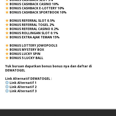
BONUS CASHBACK CASINO 10%
BONUS CASHBACK E-LOTTERY 10%
BONUS CASHBACK SPORTBOOK 10%
BONUS REFERRAL SLOT 0.5%
BONUS REFERRAL TOGEL 2%
BONUS REFERRAL CASINO 0.2%
BONUS ROLLINGAN SLOT 0.1%
BONUS EXTRA AJAK TEMAN 15%
BONUS LOTTERY JOWOPOOLS
BONUS MYSTERY BOX
BONUS LUCKY SPIN
BONUS 5 LUCKY BALL
Yuk buruan dapatkan bonus bonus nya dan daftar di
DEWATOGEL
Link Alternatif
DEWATOGEL
:
Link Alternatif 1
Link Alternatif 2
Link Alternatif 3
Copyright © 2026 | WordPress Theme by
MH Themes