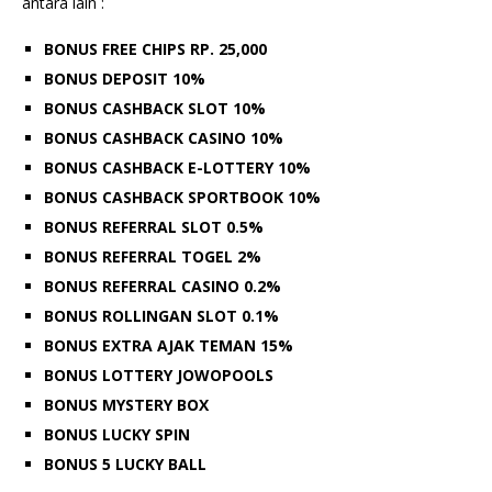
antara lain :
BONUS FREE CHIPS RP. 25,000
BONUS DEPOSIT 10%
BONUS CASHBACK SLOT 10%
BONUS CASHBACK CASINO 10%
BONUS CASHBACK E-LOTTERY 10%
BONUS CASHBACK SPORTBOOK 10%
BONUS REFERRAL SLOT 0.5%
BONUS REFERRAL TOGEL 2%
BONUS REFERRAL CASINO 0.2%
BONUS ROLLINGAN SLOT 0.1%
BONUS EXTRA AJAK TEMAN 15%
BONUS LOTTERY JOWOPOOLS
BONUS MYSTERY BOX
BONUS LUCKY SPIN
BONUS 5 LUCKY BALL