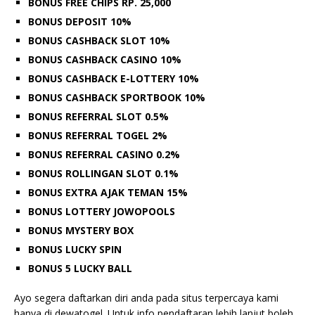
BONUS FREE CHIPS RP. 25,000
BONUS DEPOSIT 10%
BONUS CASHBACK SLOT 10%
BONUS CASHBACK CASINO 10%
BONUS CASHBACK E-LOTTERY 10%
BONUS CASHBACK SPORTBOOK 10%
BONUS REFERRAL SLOT 0.5%
BONUS REFERRAL TOGEL 2%
BONUS REFERRAL CASINO 0.2%
BONUS ROLLINGAN SLOT 0.1%
BONUS EXTRA AJAK TEMAN 15%
BONUS LOTTERY JOWOPOOLS
BONUS MYSTERY BOX
BONUS LUCKY SPIN
BONUS 5 LUCKY BALL
Ayo segera daftarkan diri anda pada situs terpercaya kami
hanya di dewatogel. Untuk info pendaftaran lebih lanjut boleh