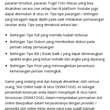
pasaran tersebut, pasaran Togel Toto Macau yang bisa
disaksikan secara Live setiap hari di platform Youtube juga
dapat ditemukan di situs ini. Tipe-tipe pasangan /
bettingan
yang beragam dapat dipilih pada saat melakukan pemasangan
taruhan anda. Tipe yang dimaksud antara lain :
Bettingan Tipe Full yang memiliki hadiah terbesar
Bettingan Tipe Diskon yang memberikan diskon pada
pemain setiap pemasangan
Bettingan Tipe BB ( Bolak Balik ) yang dapat dimenangkan
apabila angka yang keluar terbalik dari angka yang dipasang
Bettingan Tipe Prize yang memungkinkan persentase
kemenangan pemain meningkat.
Game yang sedang viral dan banyak dimainkan oleh semua
orang, Slot Online hadir di situs DEWATOGEL ini sebagai
penambah keseruan anda dalam menjelajah di situs kami.
Keseriusan DEWATOGEL dalam menyediakan permainan slot
online diwujudkan dalam kerjasamanya dengan
provider
/
penyedia slot online kelas dunia yang juga sudah banyak