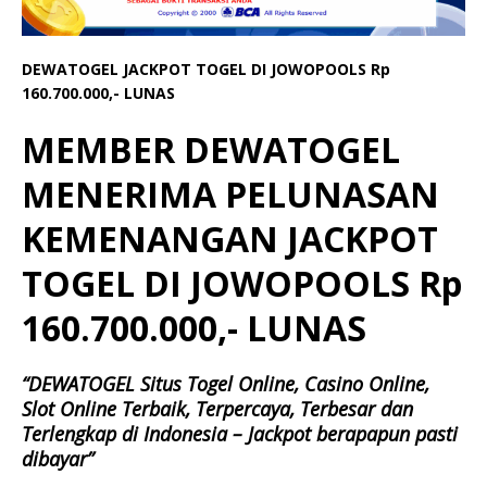
DEWATOGEL JACKPOT TOGEL DI JOWOPOOLS Rp
160.700.000,- LUNAS
MEMBER DEWATOGEL
MENERIMA PELUNASAN
KEMENANGAN JACKPOT
TOGEL DI JOWOPOOLS Rp
160.700.000,- LUNAS
“DEWATOGEL Situs Togel Online, Casino Online,
Slot Online Terbaik, Terpercaya, Terbesar dan
Terlengkap di Indonesia – Jackpot berapapun pasti
dibayar”