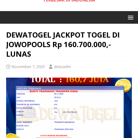
DEWATOGEL JACKPOT TOGEL DI
JOWOPOOLS Rp 160.700.000,-
LUNAS
November 7, 2025
detoadm