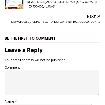
DEWATOGEL JACKPOT SLOT DI MAHJONG WAYS Rp
105.750.000,- LUNAS
NEXT
DEWATOGEL JACKPOT SLOT DI KOI GATE Rp 197.700.000,- LUNAS
BE THE FIRST TO COMMENT
Leave a Reply
Your email address will not be published.
Comment
Name
*