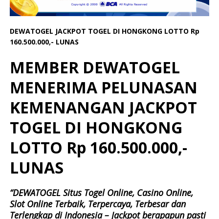
DEWATOGEL JACKPOT TOGEL DI HONGKONG LOTTO Rp
160.500.000,- LUNAS
MEMBER DEWATOGEL
MENERIMA PELUNASAN
KEMENANGAN JACKPOT
TOGEL DI HONGKONG
LOTTO Rp 160.500.000,-
LUNAS
“DEWATOGEL Situs Togel Online, Casino Online,
Slot Online Terbaik, Terpercaya, Terbesar dan
Terlengkap di Indonesia – Jackpot berapapun pasti