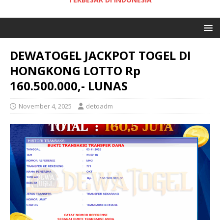
DEWATOGEL JACKPOT TOGEL DI
HONGKONG LOTTO Rp
160.500.000,- LUNAS
November 4, 2025
detoadm