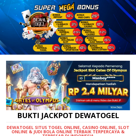
BUKTI JACKPOT DEWATOGEL
DEWATOGEL SITUS TOGEL ONLINE, CASINO ONLINE, SLOT
ONLINE & JUDI BOLA ONLINE TERBAIK TERPERCAYA &
TERBESAR DI INDONESIA