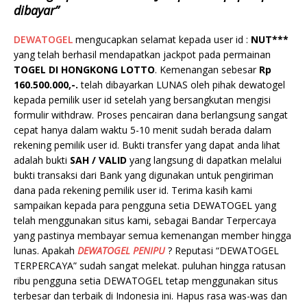
dibayar”
DEWATOGEL
mengucapkan selamat kepada user id :
NUT***
yang telah berhasil mendapatkan jackpot pada permainan
TOGEL DI HONGKONG LOTTO
. Kemenangan sebesar
Rp
160.500.000,-.
telah dibayarkan LUNAS oleh pihak dewatogel
kepada pemilik user id setelah yang bersangkutan mengisi
formulir withdraw. Proses pencairan dana berlangsung sangat
cepat hanya dalam waktu 5-10 menit sudah berada dalam
rekening pemilik user id. Bukti transfer yang dapat anda lihat
adalah bukti
SAH / VALID
yang langsung di dapatkan melalui
bukti transaksi dari Bank yang digunakan untuk pengiriman
dana pada rekening pemilik user id. Terima kasih kami
sampaikan kepada para pengguna setia DEWATOGEL yang
telah menggunakan situs kami, sebagai Bandar Terpercaya
yang pastinya membayar semua kemenangan member hingga
lunas. Apakah
DEWATOGEL PENIPU
? Reputasi “DEWATOGEL
TERPERCAYA” sudah sangat melekat. puluhan hingga ratusan
ribu pengguna setia DEWATOGEL tetap menggunakan situs
terbesar dan terbaik di Indonesia ini. Hapus rasa was-was dan