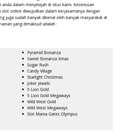
nda dalam menjelajah di situs kami. Keseriusan
lot online diwujudkan dalam kerjasamanya dengan
yang juga sudah banyak dikenal oleh banyak masyarakat di
mainan yang dimaksud adalah :
Pyramid Bonanza
Sweet Bonanza Xmas
Sugar Rush
Candy Village
Starlight Christmas
Joker Jewels
5 Lion Gold
5 Lion Gold Megaways
Wild West Gold
Wild West Megaways
Slot Mania Gates Olympus