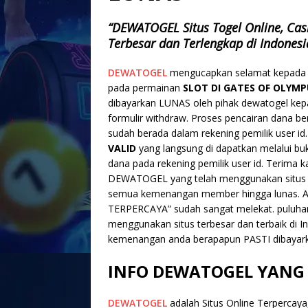
“DEWATOGEL Situs Togel Online, Casi
Terbesar dan Terlengkap di Indonesi
DEWATOGEL
mengucapkan selamat kepada u
pada permainan
SLOT DI GATES OF OLYMPU
dibayarkan LUNAS oleh pihak dewatogel kepa
formulir withdraw. Proses pencairan dana b
sudah berada dalam rekening pemilik user id.
VALID
yang langsung di dapatkan melalui buk
dana pada rekening pemilik user id. Terima 
DEWATOGEL yang telah menggunakan situs k
semua kemenangan member hingga lunas. 
TERPERCAYA” sudah sangat melekat. puluha
menggunakan situs terbesar dan terbaik di I
kemenangan anda berapapun PASTI dibayark
INFO DEWATOGEL YANG 
DEWATOGEL
adalah Situs Online Terpercaya