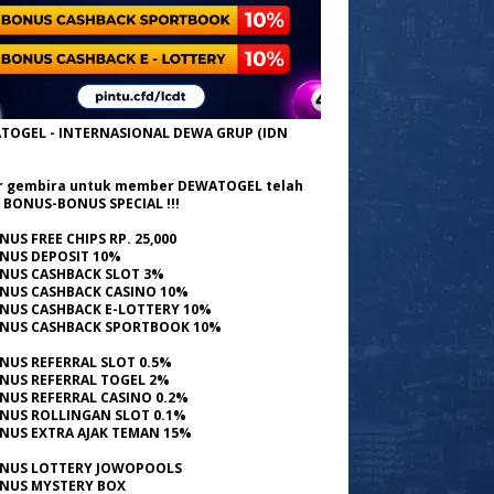
TOGEL - INTERNASIONAL DEWA GRUP (IDN
r gembira untuk member DEWATOGEL telah
r
BONUS-BONUS SPECIAL
!!!
US FREE CHIPS RP. 25,000
NUS DEPOSIT 10%
NUS CASHBACK SLOT 3%
NUS CASHBACK CASINO 10%
NUS CASHBACK E-LOTTERY 10%
NUS CASHBACK SPORTBOOK 10%
NUS REFERRAL SLOT 0.5%
NUS REFERRAL TOGEL 2%
NUS REFERRAL CASINO 0.2%
NUS ROLLINGAN SLOT 0.1%
NUS EXTRA AJAK TEMAN 15%
NUS LOTTERY JOWOPOOLS
NUS MYSTERY BOX