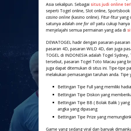
Asia sekalipun. Sebagai
situs judi online te
seperti Togel online, Slot online, Sportsboo
casino online
(kasino online). Fitur-fitur yan
satunya adalah
one for all
yaitu cukup hanya 
menjelajahi semua permainan yang ada di
s
DEWATOGEL hadir dengan pasaran-pasaran y
pasaran 4D, pasaran WILD 4D, dan juga pasa
TOGEL di INDONESIA adalah Togel Sydney, To
tersebut, pasaran Togel Toto Macau yang bis
juga dapat ditemukan di situs ini. Tipe-tipe 
melakukan pemasangan taruhan anda. Tipe ya
Bettingan Tipe Full yang memiliki hadi
Bettingan Tipe Diskon yang memberik
Bettingan Tipe BB ( Bolak Balik ) yang
angka yang dipasang
Bettingan Tipe Prize yang memungki
Game yang sedang viral dan banyak dimainkan