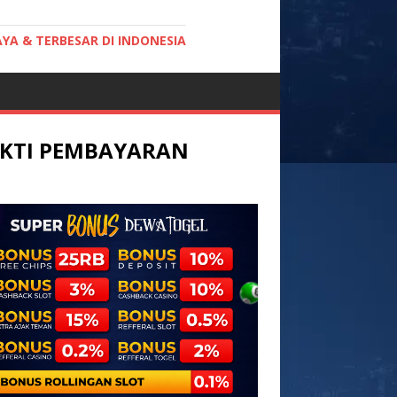
YA & TERBESAR DI INDONESIA
KTI PEMBAYARAN