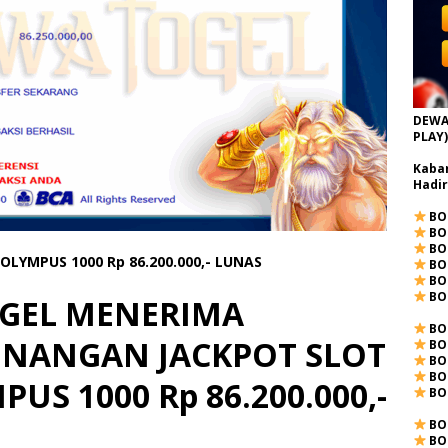
DEWA
PLAY)
Kaba
Hadi
BON
BO
BO
LYMPUS 1000 Rp 86.200.000,- LUNAS
BO
BO
BO
GEL MENERIMA
BO
NANGAN JACKPOT SLOT
BO
BO
BO
US 1000 Rp 86.200.000,-
BO
BO
BO