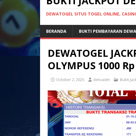
BUKTI JACKPOT D
DEWATOGEL SITUS TOGEL ONLINE, CASINO
BERANDA
BUKTI PEMBAYARAN DEW
DEWATOGEL JACKP
OLYMPUS 1000 Rp 
October 2, 2025
detoadm
Bukti J