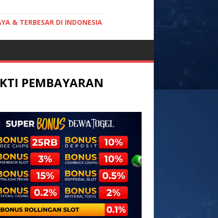
YA & TERBESAR DI INDONESIA
KTI PEMBAYARAN