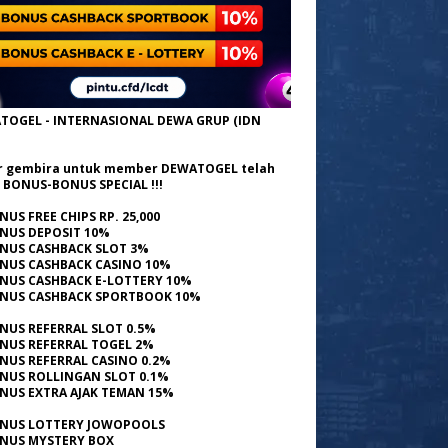
TOGEL - INTERNASIONAL DEWA GRUP (IDN
r gembira untuk member DEWATOGEL telah
r
BONUS-BONUS SPECIAL
!!!
US FREE CHIPS RP. 25,000
NUS DEPOSIT 10%
NUS CASHBACK SLOT 3%
NUS CASHBACK CASINO 10%
NUS CASHBACK E-LOTTERY 10%
NUS CASHBACK SPORTBOOK 10%
NUS REFERRAL SLOT 0.5%
NUS REFERRAL TOGEL 2%
NUS REFERRAL CASINO 0.2%
NUS ROLLINGAN SLOT 0.1%
NUS EXTRA AJAK TEMAN 15%
NUS LOTTERY JOWOPOOLS
NUS MYSTERY BOX