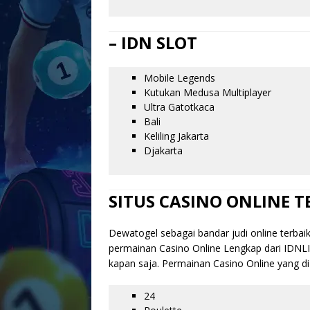
– IDN SLOT
Mobile Legends
Kutukan Medusa Multiplayer
Ultra Gatotkaca
Bali
Keliling Jakarta
Djakarta
SITUS CASINO ONLINE 
Dewatogel sebagai bandar judi online terbai
permainan Casino Online Lengkap dari IDNLI
kapan saja. Permainan Casino Online yang di 
24