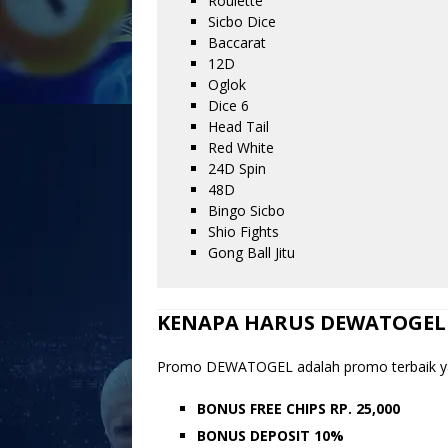
Roulette
Sicbo Dice
Baccarat
12D
Oglok
Dice 6
Head Tail
Red White
24D Spin
48D
Bingo Sicbo
Shio Fights
Gong Ball Jitu
KENAPA HARUS DEWATOGEL
Promo DEWATOGEL adalah promo terbaik yang
BONUS FREE CHIPS RP. 25,000
BONUS DEPOSIT 10%