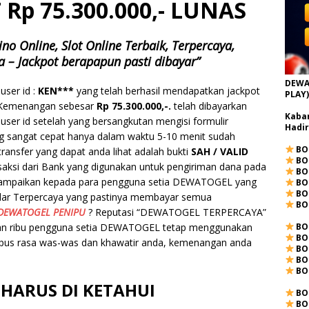
Rp 75.300.000,- LUNAS
no Online, Slot Online Terbaik, Terpercaya,
a – Jackpot berapapun pasti dibayar”
DEWA
ser id :
KEN***
yang telah berhasil mendapatkan jackpot
PLAY)
emenangan sebesar
Rp 75.300.000,-.
telah dibayarkan
Kaba
ser id setelah yang bersangkutan mengisi formulir
Hadi
ng sangat cepat hanya dalam waktu 5-10 menit sudah
BON
transfer yang dapat anda lihat adalah bukti
SAH / VALID
BO
nsaksi dari Bank yang digunakan untuk pengiriman dana pada
BO
mi sampaikan kepada para pengguna setia DEWATOGEL yang
BO
BO
ndar Terpercaya yang pastinya membayar semua
BO
DEWATOGEL PENIPU
? Reputasi “DEWATOGEL TERPERCAYA”
usan ribu pengguna setia DEWATOGEL tetap menggunakan
BO
BO
. Hapus rasa was-was dan khawatir anda, kemenangan anda
BO
BO
BO
HARUS DI KETAHUI
BO
BO