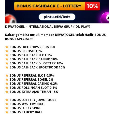
DEWATOGEL - INTERNASIONAL DEWA GRUP (IDN PLAY)
Kabar gembira untuk member DEWATOGEL telah Hadir
BONUS-
BONUS SPECIAL
!!!
BONUS FREE CHIPS RP. 25,000
BONUS DEPOSIT 10%
BONUS CASHBACK SLOT 3%
BONUS CASHBACK CASINO 10%
BONUS CASHBACK E-LOTTERY 10%
BONUS CASHBACK SPORTBOOK 10%
BONUS REFERRAL SLOT 0.5%
BONUS REFERRAL TOGEL 2%
BONUS REFERRAL CASINO 0.2%
BONUS ROLLINGAN SLOT 0.1%
BONUS EXTRA AJAK TEMAN 15%
BONUS LOTTERY JOWOPOOLS
BONUS MYSTERY BOX
BONUS LUCKY SPIN
BONUS 5 LUCKY BALL