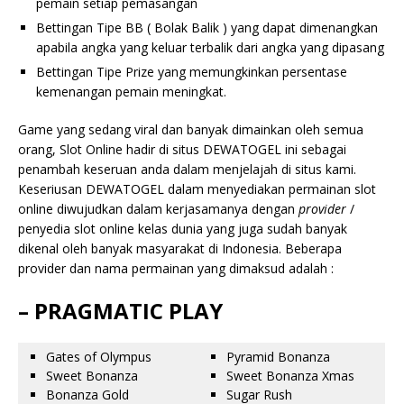
pemain setiap pemasangan
Bettingan Tipe BB ( Bolak Balik ) yang dapat dimenangkan
apabila angka yang keluar terbalik dari angka yang dipasang
Bettingan Tipe Prize yang memungkinkan persentase
kemenangan pemain meningkat.
Game yang sedang viral dan banyak dimainkan oleh semua
orang, Slot Online hadir di situs DEWATOGEL ini sebagai
penambah keseruan anda dalam menjelajah di situs kami.
Keseriusan DEWATOGEL dalam menyediakan permainan slot
online diwujudkan dalam kerjasamanya dengan
provider
/
penyedia slot online kelas dunia yang juga sudah banyak
dikenal oleh banyak masyarakat di Indonesia. Beberapa
provider dan nama permainan yang dimaksud adalah :
– PRAGMATIC PLAY
Gates of Olympus
Pyramid Bonanza
Sweet Bonanza
Sweet Bonanza Xmas
Bonanza Gold
Sugar Rush