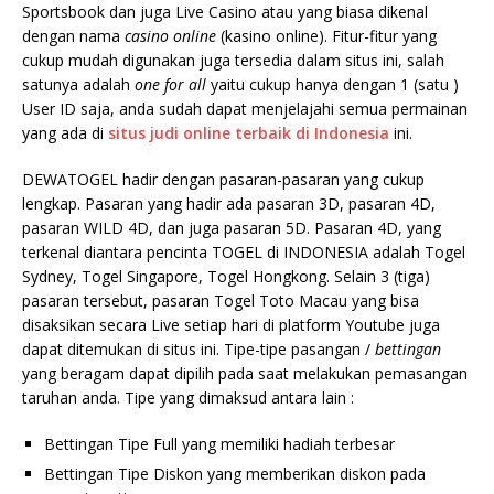
Sportsbook dan juga Live Casino atau yang biasa dikenal
dengan nama
casino online
(kasino online). Fitur-fitur yang
cukup mudah digunakan juga tersedia dalam situs ini, salah
satunya adalah
one for all
yaitu cukup hanya dengan 1 (satu )
User ID saja, anda sudah dapat menjelajahi semua permainan
yang ada di
situs judi online terbaik di Indonesia
ini.
DEWATOGEL hadir dengan pasaran-pasaran yang cukup
lengkap. Pasaran yang hadir ada pasaran 3D, pasaran 4D,
pasaran WILD 4D, dan juga pasaran 5D. Pasaran 4D, yang
terkenal diantara pencinta TOGEL di INDONESIA adalah Togel
Sydney, Togel Singapore, Togel Hongkong. Selain 3 (tiga)
pasaran tersebut, pasaran Togel Toto Macau yang bisa
disaksikan secara Live setiap hari di platform Youtube juga
dapat ditemukan di situs ini. Tipe-tipe pasangan /
bettingan
yang beragam dapat dipilih pada saat melakukan pemasangan
taruhan anda. Tipe yang dimaksud antara lain :
Bettingan Tipe Full yang memiliki hadiah terbesar
Bettingan Tipe Diskon yang memberikan diskon pada