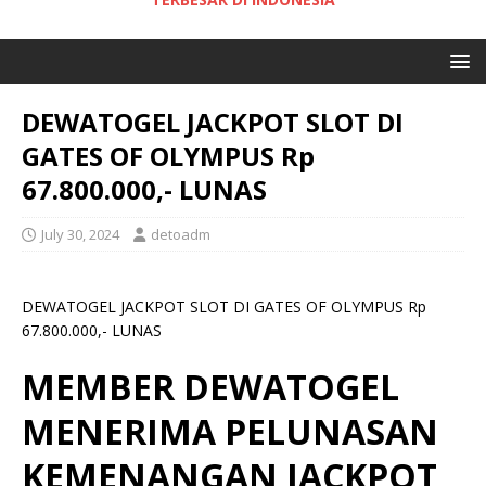
DEWATOGEL JACKPOT SLOT DI
GATES OF OLYMPUS Rp
67.800.000,- LUNAS
July 30, 2024
detoadm
DEWATOGEL JACKPOT SLOT DI GATES OF OLYMPUS Rp
67.800.000,- LUNAS
MEMBER DEWATOGEL
MENERIMA PELUNASAN
KEMENANGAN JACKPOT