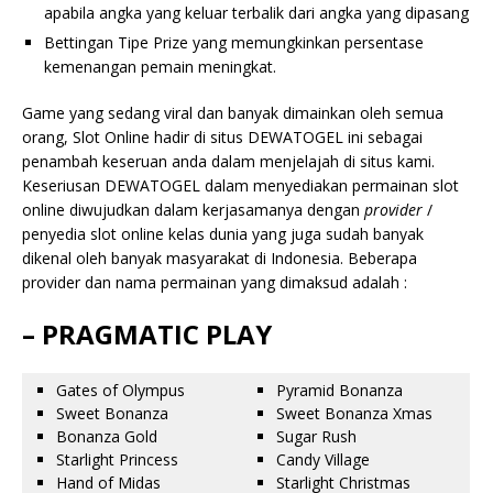
apabila angka yang keluar terbalik dari angka yang dipasang
Bettingan Tipe Prize yang memungkinkan persentase
kemenangan pemain meningkat.
Game yang sedang viral dan banyak dimainkan oleh semua
orang, Slot Online hadir di situs DEWATOGEL ini sebagai
penambah keseruan anda dalam menjelajah di situs kami.
Keseriusan DEWATOGEL dalam menyediakan permainan slot
online diwujudkan dalam kerjasamanya dengan
provider
/
penyedia slot online kelas dunia yang juga sudah banyak
dikenal oleh banyak masyarakat di Indonesia. Beberapa
provider dan nama permainan yang dimaksud adalah :
– PRAGMATIC PLAY
Gates of Olympus
Pyramid Bonanza
Sweet Bonanza
Sweet Bonanza Xmas
Bonanza Gold
Sugar Rush
Starlight Princess
Candy Village
Hand of Midas
Starlight Christmas