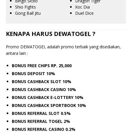
Bingo Sicbo
Dragon Tiger
Shio Fights
Xoc Dia
Gong Ball Jitu
Duel Dice
KENAPA HARUS DEWATOGEL ?
Promo DEWATOGEL adalah promo terbaik yang disediakan,
antara lain :
BONUS FREE CHIPS RP. 25,000
BONUS DEPOSIT 10%
BONUS CASHBACK SLOT 10%
BONUS CASHBACK CASINO 10%
BONUS CASHBACK E-LOTTERY 10%
BONUS CASHBACK SPORTBOOK 10%
BONUS REFERRAL SLOT 0.5%
BONUS REFERRAL TOGEL 2%
BONUS REFERRAL CASINO 0.2%