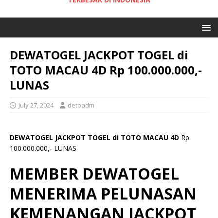
DEWATOGEL JACKPOT TOGEL di
TOTO MACAU 4D Rp 100.000.000,-
LUNAS
July 27, 2024
detoadm
DEWATOGEL JACKPOT TOGEL di TOTO MACAU 4D
Rp
100.000.000,- LUNAS
MEMBER DEWATOGEL
MENERIMA PELUNASAN
KEMENANGAN JACKPOT