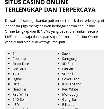
SITUS CASINO ONLINE
TERLENGKAP DAN TERPERCAYA
Dewatogel sebagai bandar judi online terbaik dan terlengkap di
indonesia juga menghadirkan berbagai permainan Casino
Online Lengkap dari IDNLIVE yang dapat di mainkan secara
LIVE dimana saja dan kapan saja. Permainan Casino Online
yang di hadirkan di dewatogel meliputi :
24
Suwit
Roulette
Samgong
Sicbo Dice
3D Shio
Baccarat
Fantan
12D
5D ball
Oglok
Poker Dice
Dice 6
IDN 4 Stand
Head Tail
Red White
Red White
Monopoly
24D Spin
Gong Ball
48D
Billiards