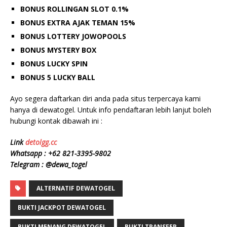
BONUS ROLLINGAN SLOT 0.1%
BONUS EXTRA AJAK TEMAN 15%
BONUS LOTTERY JOWOPOOLS
BONUS MYSTERY BOX
BONUS LUCKY SPIN
BONUS 5 LUCKY BALL
Ayo segera daftarkan diri anda pada situs terpercaya kami
hanya di dewatogel. Untuk info pendaftaran lebih lanjut boleh
hubungi kontak dibawah ini :
Link
detolgg.cc
Whatsapp :
+62 8
21-3395-9802
Telegram : @dewa_togel
ALTERNATIF DEWATOGEL
BUKTI JACKPOT DEWATOGEL
BUKTI MENANG DEWATOGEL
BUKTI TRANSFER