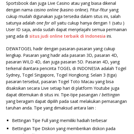
Sportsbook dan juga Live Casino atau yang biasa dikenal
dengan nama
casino online
(kasino online). Fitur-fitur yang
cukup mudah digunakan juga tersedia dalam situs ini, salah
satunya adalah
one for all
yaitu cukup hanya dengan 1 (satu )
User ID saja, anda sudah dapat menjelajahi semua permainan
yang ada di
situs judi online terbaik di Indonesia
ini.
DEWATOGEL hadir dengan pasaran-pasaran yang cukup
lengkap. Pasaran yang hadir ada pasaran 3D, pasaran 4D,
pasaran WILD 4D, dan juga pasaran 5D. Pasaran 4D, yang
terkenal diantara pencinta TOGEL di INDONESIA adalah Togel
Sydney, Togel Singapore, Togel Hongkong. Selain 3 (tiga)
pasaran tersebut, pasaran Togel Toto Macau yang bisa
disaksikan secara Live setiap hari di platform Youtube juga
dapat ditemukan di situs ini. Tipe-tipe pasangan /
bettingan
yang beragam dapat dipilih pada saat melakukan pemasangan
taruhan anda. Tipe yang dimaksud antara lain :
Bettingan Tipe Full yang memiliki hadiah terbesar
Bettingan Tipe Diskon yang memberikan diskon pada