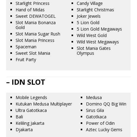
Starlight Princess
Candy Village
Hand of Midas
Starlight Christmas
Sweet DEWATOGEL
Joker Jewels
Slot Mania Bonanza
5 Lion Gold
Gold
5 Lion Gold Megaways
Slot Mania Sugar Rush
Wild West Gold
Slot Mania Princess
Wild West Megaways
Spaceman
Slot Mania Gates
Sweet Slot Mania
Olympus
Fruit Party
– IDN SLOT
Mobile Legends
Medusa
Kutukan Medusa Multiplayer
Domino QQ Big Win
Ultra Gatotkaca
Sirus Gila
Bali
Gatotkaca
Keliling Jakarta
Power of Odin
Djakarta
Aztec Lucky Gems