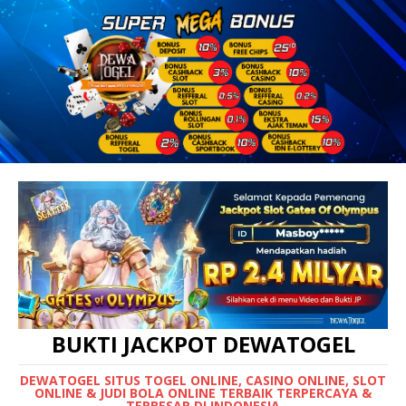
BUKTI JACKPOT DEWATOGEL
DEWATOGEL SITUS TOGEL ONLINE, CASINO ONLINE, SLOT
ONLINE & JUDI BOLA ONLINE TERBAIK TERPERCAYA &
TERBESAR DI INDONESIA