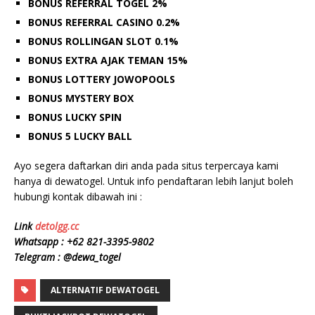
BONUS REFERRAL TOGEL 2%
BONUS REFERRAL CASINO 0.2%
BONUS ROLLINGAN SLOT 0.1%
BONUS EXTRA AJAK TEMAN 15%
BONUS LOTTERY JOWOPOOLS
BONUS MYSTERY BOX
BONUS LUCKY SPIN
BONUS 5 LUCKY BALL
Ayo segera daftarkan diri anda pada situs terpercaya kami
hanya di dewatogel. Untuk info pendaftaran lebih lanjut boleh
hubungi kontak dibawah ini :
Link
detolgg.cc
Whatsapp :
+62 8
21-3395-9802
Telegram : @dewa_togel
ALTERNATIF DEWATOGEL