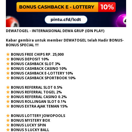
DEWATOGEL - INTERNASIONAL DEWA GRUP (IDN PLAY)
Kabar gembira untuk member DEWATOGEL telah Hadir
BONUS-
BONUS SPECIAL
!!!
BONUS FREE CHIPS RP. 25,000
BONUS DEPOSIT 10%
BONUS CASHBACK SLOT 3%
BONUS CASHBACK CASINO 10%
BONUS CASHBACK E-LOTTERY 10%
BONUS CASHBACK SPORTBOOK 10%
BONUS REFERRAL SLOT 0.5%
BONUS REFERRAL TOGEL 2%
BONUS REFERRAL CASINO 0.2%
BONUS ROLLINGAN SLOT 0.1%
BONUS EXTRA AJAK TEMAN 15%
BONUS LOTTERY JOWOPOOLS
BONUS MYSTERY BOX
BONUS LUCKY SPIN
BONUS 5 LUCKY BALL