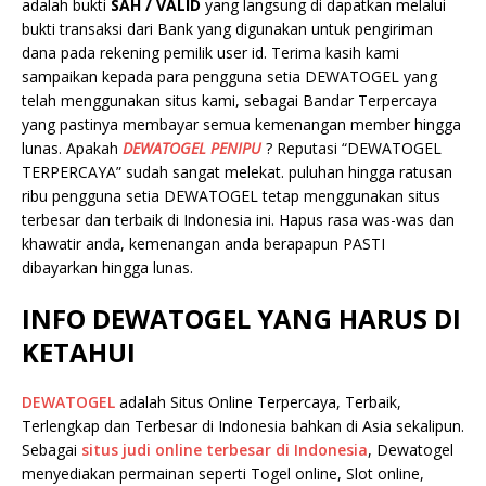
adalah bukti
SAH / VALID
yang langsung di dapatkan melalui
bukti transaksi dari Bank yang digunakan untuk pengiriman
dana pada rekening pemilik user id. Terima kasih kami
sampaikan kepada para pengguna setia DEWATOGEL yang
telah menggunakan situs kami, sebagai Bandar Terpercaya
yang pastinya membayar semua kemenangan member hingga
lunas. Apakah
DEWATOGEL PENIPU
? Reputasi “DEWATOGEL
TERPERCAYA” sudah sangat melekat. puluhan hingga ratusan
ribu pengguna setia DEWATOGEL tetap menggunakan situs
terbesar dan terbaik di Indonesia ini. Hapus rasa was-was dan
khawatir anda, kemenangan anda berapapun PASTI
dibayarkan hingga lunas.
INFO DEWATOGEL YANG HARUS DI
KETAHUI
DEWATOGEL
adalah Situs Online Terpercaya, Terbaik,
Terlengkap dan Terbesar di Indonesia bahkan di Asia sekalipun.
Sebagai
situs jud
i
online terbesar di Indonesia
, Dewatogel
menyediakan permainan seperti Togel online, Slot online,