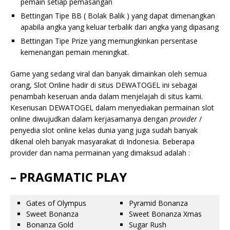
pemain setiap pemasangan
Bettingan Tipe BB ( Bolak Balik ) yang dapat dimenangkan
apabila angka yang keluar terbalik dari angka yang dipasang
Bettingan Tipe Prize yang memungkinkan persentase
kemenangan pemain meningkat.
Game yang sedang viral dan banyak dimainkan oleh semua
orang, Slot Online hadir di situs DEWATOGEL ini sebagai
penambah keseruan anda dalam menjelajah di situs kami.
Keseriusan DEWATOGEL dalam menyediakan permainan slot
online diwujudkan dalam kerjasamanya dengan
provider
/
penyedia slot online kelas dunia yang juga sudah banyak
dikenal oleh banyak masyarakat di Indonesia. Beberapa
provider dan nama permainan yang dimaksud adalah :
– PRAGMATIC PLAY
Gates of Olympus
Pyramid Bonanza
Sweet Bonanza
Sweet Bonanza Xmas
Bonanza Gold
Sugar Rush