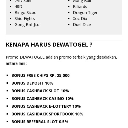
24D Spin
Gong Ball
48D
Billiards
Bingo Sicbo
Dragon Tiger
Shio Fights
Xoc Dia
Gong Ball Jitu
Duel Dice
KENAPA HARUS DEWATOGEL ?
Promo DEWATOGEL adalah promo terbaik yang disediakan,
antara lain :
BONUS FREE CHIPS RP. 25,000
BONUS DEPOSIT 10%
BONUS CASHBACK SLOT 10%
BONUS CASHBACK CASINO 10%
BONUS CASHBACK E-LOTTERY 10%
BONUS CASHBACK SPORTBOOK 10%
BONUS REFERRAL SLOT 0.5%