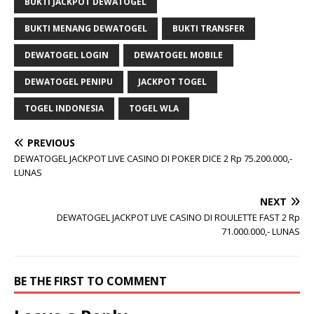
BUKTI JACKPOT DEWATOGEL
BUKTI MENANG DEWATOGEL
BUKTI TRANSFER
DEWATOGEL LOGIN
DEWATOGEL MOBILE
DEWATOGEL PENIPU
JACKPOT TOGEL
TOGEL INDONESIA
TOGEL WLA
PREVIOUS
DEWATOGEL JACKPOT LIVE CASINO DI POKER DICE 2 Rp 75.200.000,-
LUNAS
NEXT
DEWATOGEL JACKPOT LIVE CASINO DI ROULETTE FAST 2 Rp
71.000.000,- LUNAS
BE THE FIRST TO COMMENT