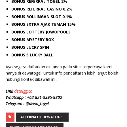
BONUS REFERRAL TOGEL 2%
BONUS REFERRAL CASINO 0.2%
BONUS ROLLINGAN SLOT 0.1%
BONUS EXTRA AJAK TEMAN 15%
BONUS LOTTERY JOWOPOOLS
BONUS MYSTERY BOX
BONUS LUCKY SPIN
BONUS 5 LUCKY BALL
Ayo segera daftarkan diri anda pada situs terpercaya kami
hanya di dewatogel. Untuk info pendaftaran lebih lanjut boleh
hubungi kontak dibawah ini :
Link
detolgg.cc
Whatsapp :
+62 8
21-3395-9802
Telegram : @dewa_togel
ALTERNATIF DEWATOGEL