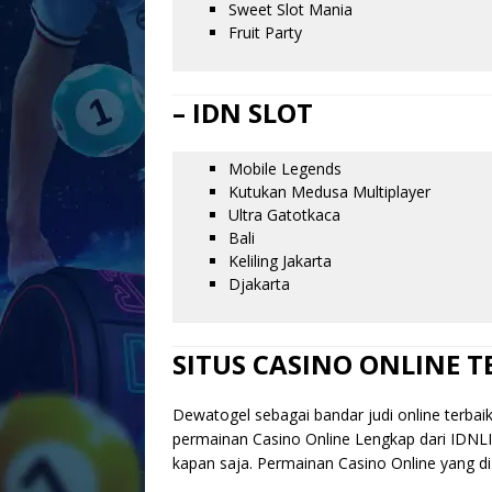
Sweet Slot Mania
Fruit Party
– IDN SLOT
Mobile Legends
Kutukan Medusa Multiplayer
Ultra Gatotkaca
Bali
Keliling Jakarta
Djakarta
SITUS CASINO ONLINE 
Dewatogel sebagai bandar judi online terbai
permainan Casino Online Lengkap dari IDNLI
kapan saja. Permainan Casino Online yang di 