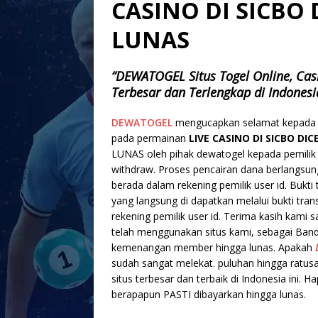
CASINO DI SICBO D
LUNAS
“DEWATOGEL Situs Togel Online, Casi
Terbesar dan Terlengkap di Indonesi
DEWATOGEL
mengucapkan selamat kepada u
pada permainan
LIVE CASINO DI SICBO DICE
LUNAS oleh pihak dewatogel kepada pemilik u
withdraw. Proses pencairan dana berlangsu
berada dalam rekening pemilik user id. Bukti 
yang langsung di dapatkan melalui bukti tra
rekening pemilik user id. Terima kasih ka
telah menggunakan situs kami, sebagai Ba
kemenangan member hingga lunas. Apakah
sudah sangat melekat. puluhan hingga rat
situs terbesar dan terbaik di Indonesia ini
berapapun PASTI dibayarkan hingga lunas.