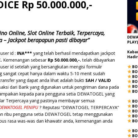
ICE Rp 50.000.000,-
no Online, Slot Online Terbaik, Terpercaya,
DEWA
a – Jackpot berapapun pasti dibayar”
PLAY)
Kaba
ser id :
INA***
yang telah berhasil mendapatkan jackpot
Hadi
.
Kemenangan sebesar
Rp 50.000.000,-.
telah dibayarkan
ser id setelah yang bersangkutan mengisi formulir
BON
BO
ng sangat cepat hanya dalam waktu 5-10 menit sudah
BO
transfer yang dapat anda lihat adalah bukti
SAH / VALID
BO
BO
nsaksi dari Bank yang digunakan untuk pengiriman dana pada
BO
mi sampaikan kepada para pengguna setia DEWATOGEL yang
ndar Terpercaya yang pastinya membayar semua
BO
BO
DEWATOGEL PENIPU
? Reputasi “DEWATOGEL TERPERCAYA”
BO
usan ribu pengguna setia DEWATOGEL tetap menggunakan
BO
. Hapus rasa was-was dan khawatir anda, kemenangan anda
BO
BO
BO