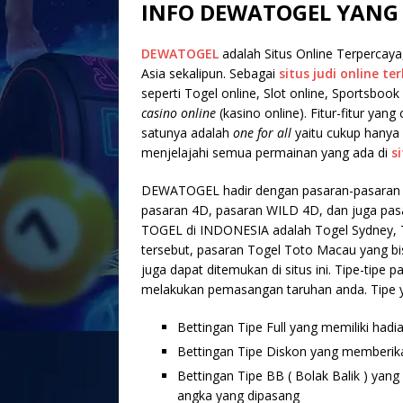
INFO DEWATOGEL YANG 
DEWATOGEL
adalah Situs Online Terpercaya
Asia sekalipun. Sebagai
situs judi online te
seperti Togel online, Slot online, Sportsboo
casino online
(kasino online). Fitur-fitur yan
satunya adalah
one for all
yaitu cukup hanya 
menjelajahi semua permainan yang ada di
s
DEWATOGEL hadir dengan pasaran-pasaran y
pasaran 4D, pasaran WILD 4D, dan juga pasa
TOGEL di INDONESIA adalah Togel Sydney, To
tersebut, pasaran Togel Toto Macau yang bis
juga dapat ditemukan di situs ini. Tipe-tipe 
melakukan pemasangan taruhan anda. Tipe ya
Bettingan Tipe Full yang memiliki hadi
Bettingan Tipe Diskon yang memberik
Bettingan Tipe BB ( Bolak Balik ) yang
angka yang dipasang