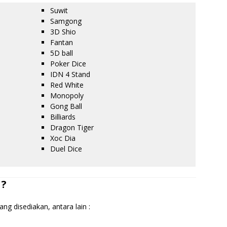
Suwit
Samgong
3D Shio
Fantan
5D ball
Poker Dice
IDN 4 Stand
Red White
Monopoly
Gong Ball
Billiards
Dragon Tiger
Xoc Dia
Duel Dice
 ?
 disediakan, antara lain :