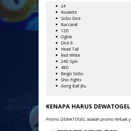
24
Roulette
Sicbo Dice
Baccarat
12D
Oglok
Dice 6
Head Tail
Red White
24D Spin
48D
Bingo Sicbo
Shio Fights
Gong Ball Jitu
KENAPA HARUS DEWATOGEL
Promo DEWATOGEL adalah promo terbaik yang