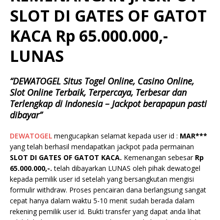
SLOT DI GATES OF GATOT
KACA Rp 65.000.000,-
LUNAS
“DEWATOGEL Situs Togel Online, Casino Online,
Slot Online Terbaik, Terpercaya, Terbesar dan
Terlengkap di Indonesia – Jackpot berapapun pasti
dibayar”
DEWATOGEL
mengucapkan selamat kepada user id :
MAR***
yang telah berhasil mendapatkan jackpot pada permainan
SLOT DI GATES OF GATOT KACA.
Kemenangan sebesar
Rp
65.000.000,-.
telah dibayarkan LUNAS oleh pihak dewatogel
kepada pemilik user id setelah yang bersangkutan mengisi
formulir withdraw. Proses pencairan dana berlangsung sangat
cepat hanya dalam waktu 5-10 menit sudah berada dalam
rekening pemilik user id. Bukti transfer yang dapat anda lihat