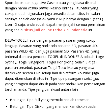
Sportsbook dan juga Live Casino atau yang biasa dikenal
dengan nama
casino online
(kasino online). Fitur-fitur yang
cukup mudah digunakan juga tersedia dalam situs ini, salah
satunya adalah
one for all
yaitu cukup hanya dengan 1 (satu )
User ID saja, anda sudah dapat menjelajahi semua permainan
yang ada di
situs judi online terbaik di Indonesia
ini.
DEWATOGEL hadir dengan pasaran-pasaran yang cukup
lengkap. Pasaran yang hadir ada pasaran 3D, pasaran 4D,
pasaran WILD 4D, dan juga pasaran 5D. Pasaran 4D, yang
terkenal diantara pencinta TOGEL di INDONESIA adalah Togel
Sydney, Togel Singapore, Togel Hongkong. Selain 3 (tiga)
pasaran tersebut, pasaran Togel Toto Macau yang bisa
disaksikan secara Live setiap hari di platform Youtube juga
dapat ditemukan di situs ini. Tipe-tipe pasangan /
bettingan
yang beragam dapat dipilih pada saat melakukan pemasangan
taruhan anda. Tipe yang dimaksud antara lain :
Bettingan Tipe Full yang memiliki hadiah terbesar
Bettingan Tipe Diskon yang memberikan diskon pada