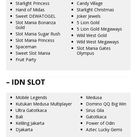
Starlight Princess
Candy Village
Hand of Midas
Starlight Christmas
Sweet DEWATOGEL
Joker Jewels
Slot Mania Bonanza
5 Lion Gold
Gold
5 Lion Gold Megaways
Slot Mania Sugar Rush
Wild West Gold
Slot Mania Princess
Wild West Megaways
Spaceman
Slot Mania Gates
Sweet Slot Mania
Olympus
Fruit Party
– IDN SLOT
Mobile Legends
Medusa
Kutukan Medusa Multiplayer
Domino QQ Big Win
Ultra Gatotkaca
Sirus Gila
Bali
Gatotkaca
Keliling Jakarta
Power of Odin
Djakarta
Aztec Lucky Gems