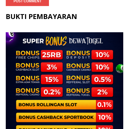
BUKTI PEMBAYARAN