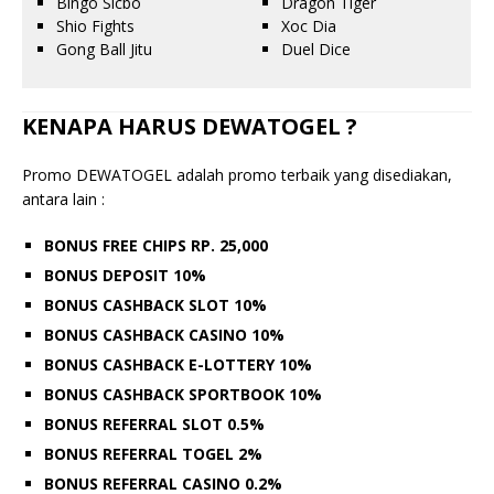
Bingo Sicbo
Dragon Tiger
Shio Fights
Xoc Dia
Gong Ball Jitu
Duel Dice
KENAPA HARUS DEWATOGEL ?
Promo DEWATOGEL adalah promo terbaik yang disediakan,
antara lain :
BONUS FREE CHIPS RP. 25,000
BONUS DEPOSIT 10%
BONUS CASHBACK SLOT 10%
BONUS CASHBACK CASINO 10%
BONUS CASHBACK E-LOTTERY 10%
BONUS CASHBACK SPORTBOOK 10%
BONUS REFERRAL SLOT 0.5%
BONUS REFERRAL TOGEL 2%
BONUS REFERRAL CASINO 0.2%