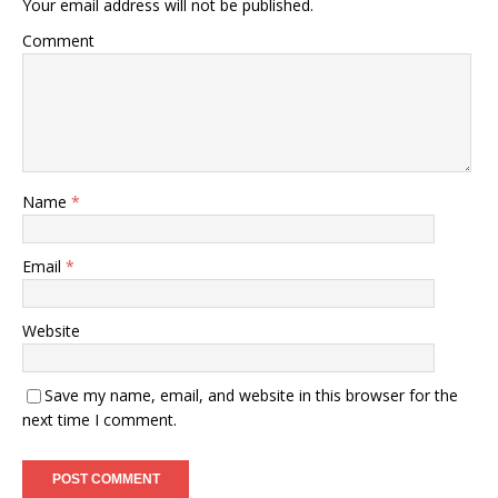
Your email address will not be published.
Comment
Name
*
Email
*
Website
Save my name, email, and website in this browser for the
next time I comment.