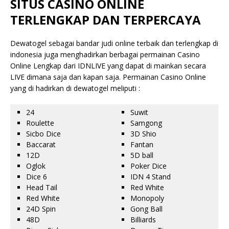
SITUS CASINO ONLINE
TERLENGKAP DAN TERPERCAYA
Dewatogel sebagai bandar judi online terbaik dan terlengkap di
indonesia juga menghadirkan berbagai permainan Casino
Online Lengkap dari IDNLIVE yang dapat di mainkan secara
LIVE dimana saja dan kapan saja. Permainan Casino Online
yang di hadirkan di dewatogel meliputi :
24
Suwit
Roulette
Samgong
Sicbo Dice
3D Shio
Baccarat
Fantan
12D
5D ball
Oglok
Poker Dice
Dice 6
IDN 4 Stand
Head Tail
Red White
Red White
Monopoly
24D Spin
Gong Ball
48D
Billiards