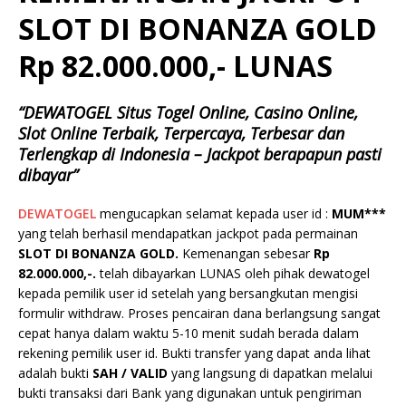
SLOT DI BONANZA GOLD
Rp 82.000.000,- LUNAS
“DEWATOGEL Situs Togel Online, Casino Online,
Slot Online Terbaik, Terpercaya, Terbesar dan
Terlengkap di Indonesia – Jackpot berapapun pasti
dibayar”
DEWATOGEL
mengucapkan selamat kepada user id :
MUM***
yang telah berhasil mendapatkan jackpot pada permainan
SLOT DI
BONANZA GOLD
.
Kemenangan sebesar
Rp
82.000.000,-.
telah dibayarkan LUNAS oleh pihak dewatogel
kepada pemilik user id setelah yang bersangkutan mengisi
formulir withdraw. Proses pencairan dana berlangsung sangat
cepat hanya dalam waktu 5-10 menit sudah berada dalam
rekening pemilik user id. Bukti transfer yang dapat anda lihat
adalah bukti
SAH / VALID
yang langsung di dapatkan melalui
bukti transaksi dari Bank yang digunakan untuk pengiriman