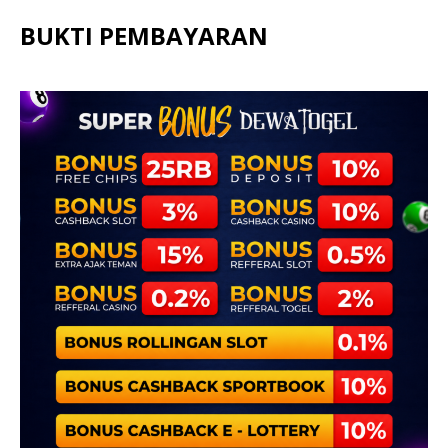
BUKTI PEMBAYARAN