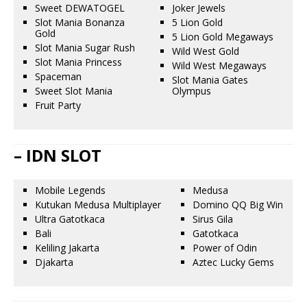
Sweet DEWATOGEL
Joker Jewels
Slot Mania Bonanza
5 Lion Gold
Gold
5 Lion Gold Megaways
Slot Mania Sugar Rush
Wild West Gold
Slot Mania Princess
Wild West Megaways
Spaceman
Slot Mania Gates
Sweet Slot Mania
Olympus
Fruit Party
– IDN SLOT
Mobile Legends
Medusa
Kutukan Medusa Multiplayer
Domino QQ Big Win
Ultra Gatotkaca
Sirus Gila
Bali
Gatotkaca
Keliling Jakarta
Power of Odin
Djakarta
Aztec Lucky Gems