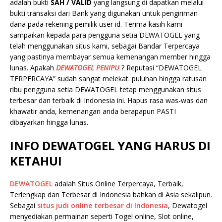
adalah bukti
SAH / VALID
yang langsung di dapatkan melalui
bukti transaksi dari Bank yang digunakan untuk pengiriman
dana pada rekening pemilik user id. Terima kasih kami
sampaikan kepada para pengguna setia DEWATOGEL yang
telah menggunakan situs kami, sebagai Bandar Terpercaya
yang pastinya membayar semua kemenangan member hingga
lunas. Apakah
DEWATOGEL PENIPU
? Reputasi “DEWATOGEL
TERPERCAYA” sudah sangat melekat. puluhan hingga ratusan
ribu pengguna setia DEWATOGEL tetap menggunakan situs
terbesar dan terbaik di Indonesia ini. Hapus rasa was-was dan
khawatir anda, kemenangan anda berapapun PASTI
dibayarkan hingga lunas.
INFO DEWATOGEL YANG HARUS DI
KETAHUI
DEWATOGEL
adalah Situs Online Terpercaya, Terbaik,
Terlengkap dan Terbesar di Indonesia bahkan di Asia sekalipun.
Sebagai
situs judi online terbesar di Indonesia
, Dewatogel
menyediakan permainan seperti Togel online, Slot online,