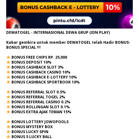
DEWATOGEL - INTERNASIONAL DEWA GRUP (IDN PLAY)
Kabar gembira untuk member DEWATOGEL telah Hadir
BONUS-
BONUS SPECIAL
!!!
BONUS FREE CHIPS RP. 25,000
BONUS DEPOSIT 10%
BONUS CASHBACK SLOT 3%
BONUS CASHBACK CASINO 10%
BONUS CASHBACK E-LOTTERY 10%
BONUS CASHBACK SPORTBOOK 10%
BONUS REFERRAL SLOT 0.5%
BONUS REFERRAL TOGEL 2%
BONUS REFERRAL CASINO 0.2%
BONUS ROLLINGAN SLOT 0.1%
BONUS EXTRA AJAK TEMAN 15%
BONUS LOTTERY JOWOPOOLS
BONUS MYSTERY BOX
BONUS LUCKY SPIN
BONUS 5 LUCKY BALL