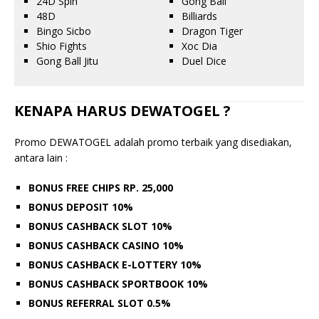
24D Spin
Gong Ball
48D
Billiards
Bingo Sicbo
Dragon Tiger
Shio Fights
Xoc Dia
Gong Ball Jitu
Duel Dice
KENAPA HARUS DEWATOGEL ?
Promo DEWATOGEL adalah promo terbaik yang disediakan,
antara lain :
BONUS FREE CHIPS RP. 25,000
BONUS DEPOSIT 10%
BONUS CASHBACK SLOT 10%
BONUS CASHBACK CASINO 10%
BONUS CASHBACK E-LOTTERY 10%
BONUS CASHBACK SPORTBOOK 10%
BONUS REFERRAL SLOT 0.5%