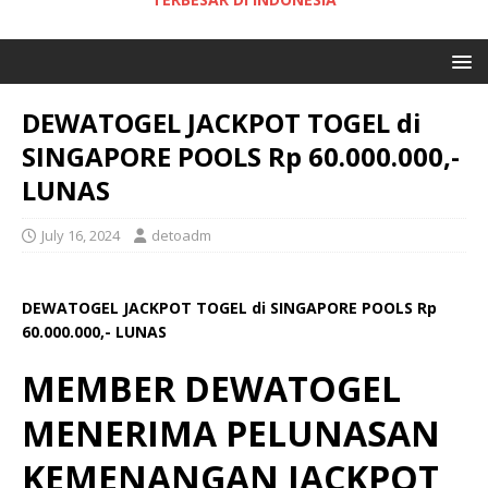
DEWATOGEL JACKPOT TOGEL di
SINGAPORE POOLS Rp 60.000.000,-
LUNAS
July 16, 2024
detoadm
DEWATOGEL JACKPOT TOGEL di SINGAPORE POOLS Rp
60.000.000,- LUNAS
MEMBER DEWATOGEL
MENERIMA PELUNASAN
KEMENANGAN JACKPOT