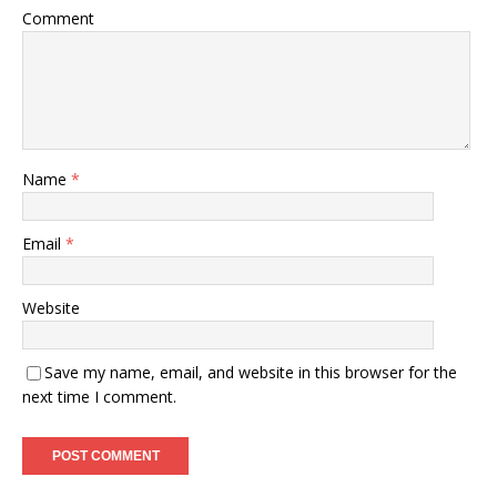
Comment
Name
*
Email
*
Website
Save my name, email, and website in this browser for the
next time I comment.