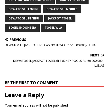
DEWATOGEL LOGIN
DEWATOGEL MOBILE
DEWATOGEL PENIPU
JACKPOT TOGEL
TOGEL INDONESIA
TOGEL WLA
PREVIOUS
DEWATOGEL JACKPOT LIVE CASINO di 24D Rp 51.000.000,- LUNAS
NEXT
DEWATOGEL JACKPOT TOGEL di SYDNEY POOLS Rp 60.000.000,-
LUNAS
BE THE FIRST TO COMMENT
Leave a Reply
Your email address will not be published.