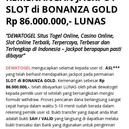
SLOT di BONANZA GOLD
Rp 86.000.000,- LUNAS
“DEWATOGEL Situs Togel Online, Casino Online,
Slot Online Terbaik, Terpercaya, Terbesar dan
Terlengkap di Indonesia – Jackpot berapapun pasti
dibayar”
DEWATOGEL
mengucapkan selamat kepada user id :
ASL***
yang telah berhasil mendapatkan jackpot pada permainan
SLOT di BONANZA GOLD.
Kemenangan sebesar
Rp
86.000.000,-.
telah dibayarkan LUNAS oleh pihak dewatogel
kepada pemilik user id setelah yang bersangkutan mengisi
formulir withdraw. Proses pencairan dana berlangsung sangat
cepat hanya dalam waktu 5-10 menit sudah berada dalam
rekening pemilik user id. Bukti transfer yang dapat anda lihat
adalah bukti
SAH / VALID
yang langsung di dapatkan melalui
bukti transaksi dari Bank yang digunakan untuk pengiriman