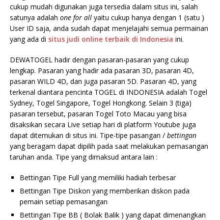
cukup mudah digunakan juga tersedia dalam situs ini, salah
satunya adalah
one for all
yaitu cukup hanya dengan 1 (satu )
User ID saja, anda sudah dapat menjelajahi semua permainan
yang ada di
situs judi online terbaik di Indonesia
ini.
DEWATOGEL hadir dengan pasaran-pasaran yang cukup
lengkap. Pasaran yang hadir ada pasaran 3D, pasaran 4D,
pasaran WILD 4D, dan juga pasaran 5D. Pasaran 4D, yang
terkenal diantara pencinta TOGEL di INDONESIA adalah Togel
Sydney, Togel Singapore, Togel Hongkong. Selain 3 (tiga)
pasaran tersebut, pasaran Togel Toto Macau yang bisa
disaksikan secara Live setiap hari di platform Youtube juga
dapat ditemukan di situs ini. Tipe-tipe pasangan /
bettingan
yang beragam dapat dipilih pada saat melakukan pemasangan
taruhan anda. Tipe yang dimaksud antara lain :
Bettingan Tipe Full yang memiliki hadiah terbesar
Bettingan Tipe Diskon yang memberikan diskon pada
pemain setiap pemasangan
Bettingan Tipe BB ( Bolak Balik ) yang dapat dimenangkan