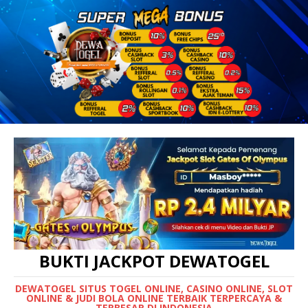
BUKTI JACKPOT DEWATOGEL
DEWATOGEL SITUS TOGEL ONLINE, CASINO ONLINE, SLOT
ONLINE & JUDI BOLA ONLINE TERBAIK TERPERCAYA &
TERBESAR DI INDONESIA