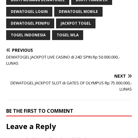
DEWATOGEL LOGIN
DEWATOGEL MOBILE
DEWATOGEL PENIPU
JACKPOT TOGEL
TOGEL INDONESIA
TOGEL WLA
PREVIOUS
DEWATOGEL JACKPOT LIVE CASINO di 24D SPIN Rp 50.000.000,-
LUNAS
NEXT
DEWATOGEL JACKPOT SLOT di GATES OF OLYMPUS Rp 75.000.000,-
LUNAS
BE THE FIRST TO COMMENT
Leave a Reply