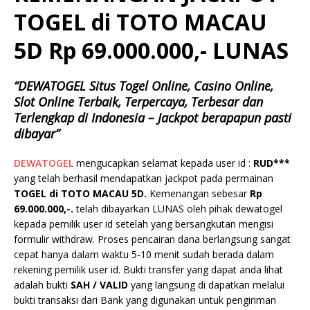
TOGEL di TOTO MACAU
5D Rp 69.000.000,- LUNAS
“DEWATOGEL Situs Togel Online, Casino Online,
Slot Online Terbaik, Terpercaya, Terbesar dan
Terlengkap di Indonesia – Jackpot berapapun pasti
dibayar”
DEWATOGEL
mengucapkan selamat kepada user id :
RUD***
yang telah berhasil mendapatkan jackpot pada permainan
TOGEL di TOTO MACAU 5D.
Kemenangan sebesar
Rp
69.000.000,-.
telah dibayarkan LUNAS oleh pihak dewatogel
kepada pemilik user id setelah yang bersangkutan mengisi
formulir withdraw. Proses pencairan dana berlangsung sangat
cepat hanya dalam waktu 5-10 menit sudah berada dalam
rekening pemilik user id. Bukti transfer yang dapat anda lihat
adalah bukti
SAH / VALID
yang langsung di dapatkan melalui
bukti transaksi dari Bank yang digunakan untuk pengiriman