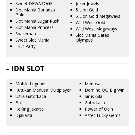
Sweet DEWATOGEL
Joker Jewels
Slot Mania Bonanza
5 Lion Gold
Gold
5 Lion Gold Megaways
Slot Mania Sugar Rush
Wild West Gold
Slot Mania Princess
Wild West Megaways
Spaceman
Slot Mania Gates
Sweet Slot Mania
Olympus
Fruit Party
– IDN SLOT
Mobile Legends
Medusa
Kutukan Medusa Multiplayer
Domino QQ Big Win
Ultra Gatotkaca
Sirus Gila
Bali
Gatotkaca
Keliling Jakarta
Power of Odin
Djakarta
Aztec Lucky Gems