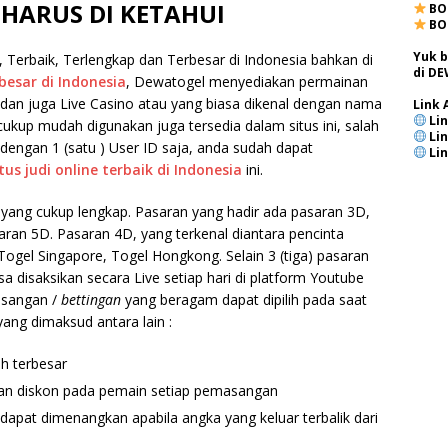
HARUS DI KETAHUI
BO
BO
Yuk b
, Terbaik, Terlengkap dan Terbesar di Indonesia bahkan di
di D
rbesar di Indonesia
, Dewatogel menyediakan permainan
k dan juga Live Casino atau yang biasa dikenal dengan nama
Link 
Lin
g cukup mudah digunakan juga tersedia dalam situs ini, salah
Lin
dengan 1 (satu ) User ID saja, anda sudah dapat
Lin
itus judi online terbaik di Indonesia
ini.
ang cukup lengkap. Pasaran yang hadir ada pasaran 3D,
ran 5D. Pasaran 4D, yang terkenal diantara pencinta
gel Singapore, Togel Hongkong. Selain 3 (tiga) pasaran
a disaksikan secara Live setiap hari di platform Youtube
pasangan /
bettingan
yang beragam dapat dipilih pada saat
ng dimaksud antara lain :
ah terbesar
an diskon pada pemain setiap pemasangan
 dapat dimenangkan apabila angka yang keluar terbalik dari