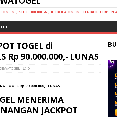
EWATOGEL
 ONLINE, SLOT ONLINE & JUDI BOLA ONLINE TERBAIK TERPERCA
ATOGEL
OT TOGEL di
BU
Rp 90.000.000,- LUNAS
ot DEWATOGEL
0
 POOLS Rp 90.000.000,- LUNAS
GEL MENERIMA
ENANGAN JACKPOT