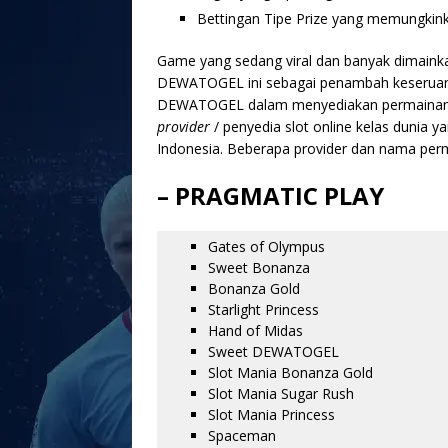
Bettingan Tipe Prize yang memungki
Game yang sedang viral dan banyak dimainkan
DEWATOGEL ini sebagai penambah keseruan a
DEWATOGEL dalam menyediakan permainan s
provider
/ penyedia slot online kelas dunia 
Indonesia. Beberapa provider dan nama per
– PRAGMATIC PLAY
Gates of Olympus
Sweet Bonanza
Bonanza Gold
Starlight Princess
Hand of Midas
Sweet DEWATOGEL
Slot Mania Bonanza Gold
Slot Mania Sugar Rush
Slot Mania Princess
Spaceman