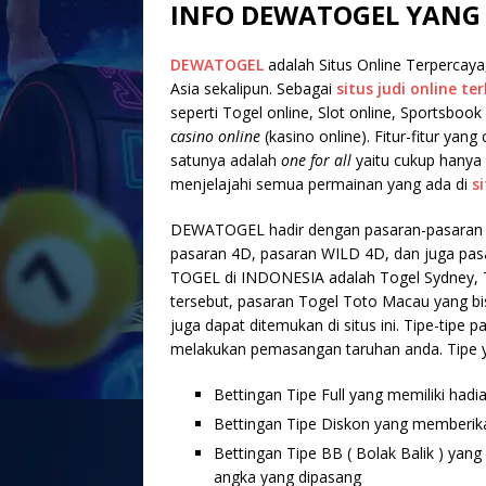
INFO DEWATOGEL YANG 
DEWATOGEL
adalah Situs Online Terpercaya
Asia sekalipun. Sebagai
situs judi online te
seperti Togel online, Slot online, Sportsboo
casino online
(kasino online). Fitur-fitur yan
satunya adalah
one for all
yaitu cukup hanya 
menjelajahi semua permainan yang ada di
s
DEWATOGEL hadir dengan pasaran-pasaran y
pasaran 4D, pasaran WILD 4D, dan juga pasa
TOGEL di INDONESIA adalah Togel Sydney, To
tersebut, pasaran Togel Toto Macau yang bis
juga dapat ditemukan di situs ini. Tipe-tipe 
melakukan pemasangan taruhan anda. Tipe ya
Bettingan Tipe Full yang memiliki hadi
Bettingan Tipe Diskon yang memberik
Bettingan Tipe BB ( Bolak Balik ) yang
angka yang dipasang