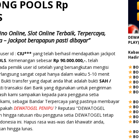
ONG POOLS Rp
S
no Online, Slot Online Terbaik, Terpercaya,
DEWA
a – Jackpot berapapun pasti dibayar”
PLAY)
Kaba
ser id :
CIU***
yang telah berhasil mendapatkan jackpot
Hadi
OLS
. Kemenangan sebesar
Rp 90.000.000,-.
telah
da pemilik user id setelah yang bersangkutan mengisi
BON
BO
erlangsung sangat cepat hanya dalam waktu 5-10 menit
BO
 Bukti transfer yang dapat anda lihat adalah bukti
SAH /
BO
BO
ti transaksi dari Bank yang digunakan untuk pengiriman
BO
kasih kami sampaikan kepada para pengguna setia
ami, sebagai Bandar Terpercaya yang pastinya membayar
BO
BO
Apakah
DEWATOGEL PENIPU
? Reputasi “DEWATOGEL
BO
n hingga ratusan ribu pengguna setia DEWATOGEL tetap
BO
ndonesia ini. Hapus rasa was-was dan khawatir anda,
BO
an hingga lunas.
BO
BO