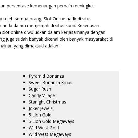
nkan persentase kemenangan pemain meningkat.
 oleh semua orang, Slot Online hadir di situs
nda dalam menjelajah di situs kami. Keseriusan
lot online diwujudkan dalam kerjasamanya dengan
yang juga sudah banyak dikenal oleh banyak masyarakat di
mainan yang dimaksud adalah :
Pyramid Bonanza
Sweet Bonanza Xmas
Sugar Rush
Candy Village
Starlight Christmas
Joker Jewels
5 Lion Gold
5 Lion Gold Megaways
Wild West Gold
Wild West Megaways