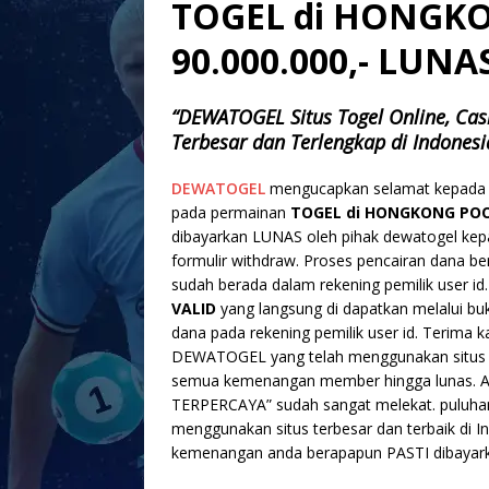
TOGEL di HONGK
90.000.000,- LUNA
“DEWATOGEL Situs Togel Online, Casi
Terbesar dan Terlengkap di Indonesi
DEWATOGEL
mengucapkan selamat kepada u
pada permainan
TOGEL di HONGKONG PO
dibayarkan LUNAS oleh pihak dewatogel kepa
formulir withdraw. Proses pencairan dana b
sudah berada dalam rekening pemilik user id.
VALID
yang langsung di dapatkan melalui buk
dana pada rekening pemilik user id. Terima 
DEWATOGEL yang telah menggunakan situs k
semua kemenangan member hingga lunas. 
TERPERCAYA” sudah sangat melekat. puluha
menggunakan situs terbesar dan terbaik di I
kemenangan anda berapapun PASTI dibayark