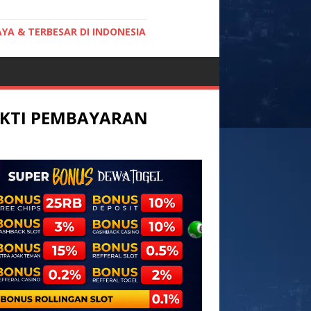
YA & TERBESAR DI INDONESIA
KTI PEMBAYARAN