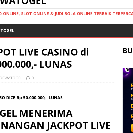
EWATOGEL
 ONLINE, SLOT ONLINE & JUDI BOLA ONLINE TERBAIK TERPERCA
ATOGEL
OT LIVE CASINO di
BU
000.000,- LUNAS
ot DEWATOGEL
0
O DICE Rp 50.000.000,- LUNAS
GEL MENERIMA
NANGAN JACKPOT LIVE