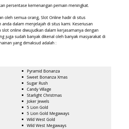
nkan persentase kemenangan pemain meningkat.
 oleh semua orang, Slot Online hadir di situs
nda dalam menjelajah di situs kami. Keseriusan
lot online diwujudkan dalam kerjasamanya dengan
yang juga sudah banyak dikenal oleh banyak masyarakat di
mainan yang dimaksud adalah :
Pyramid Bonanza
Sweet Bonanza Xmas
Sugar Rush
Candy Village
Starlight Christmas
Joker Jewels
5 Lion Gold
5 Lion Gold Megaways
Wild West Gold
Wild West Megaways