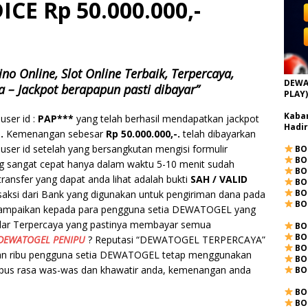
ICE Rp 50.000.000,-
no Online, Slot Online Terbaik, Terpercaya,
DEWA
a – Jackpot berapapun pasti dibayar”
PLAY)
Kaba
ser id :
PAP***
yang telah berhasil mendapatkan jackpot
Hadi
.
Kemenangan sebesar
Rp 50.000.000,-.
telah dibayarkan
ser id setelah yang bersangkutan mengisi formulir
BON
BO
ng sangat cepat hanya dalam waktu 5-10 menit sudah
BO
transfer yang dapat anda lihat adalah bukti
SAH / VALID
BO
BO
nsaksi dari Bank yang digunakan untuk pengiriman dana pada
BO
mi sampaikan kepada para pengguna setia DEWATOGEL yang
ndar Terpercaya yang pastinya membayar semua
BO
BO
DEWATOGEL PENIPU
? Reputasi “DEWATOGEL TERPERCAYA”
BO
usan ribu pengguna setia DEWATOGEL tetap menggunakan
BO
. Hapus rasa was-was dan khawatir anda, kemenangan anda
BO
BO
BO