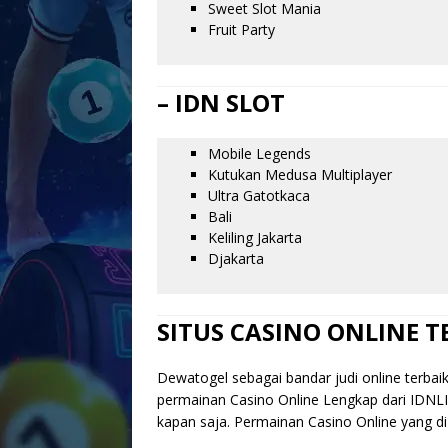
Sweet Slot Mania
Fruit Party
– IDN SLOT
Mobile Legends
Kutukan Medusa Multiplayer
Ultra Gatotkaca
Bali
Keliling Jakarta
Djakarta
SITUS CASINO ONLINE 
Dewatogel sebagai bandar judi online terbai
permainan Casino Online Lengkap dari IDNLI
kapan saja. Permainan Casino Online yang di 