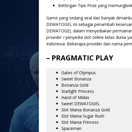
Bettingan Tipe Prize yang memungki
Game yang sedang viral dan banyak dimainkan
DEWATOGEL ini sebagai penambah keseruan a
DEWATOGEL dalam menyediakan permainan s
provider
/ penyedia slot online kelas dunia 
Indonesia. Beberapa provider dan nama per
– PRAGMATIC PLAY
Gates of Olympus
Sweet Bonanza
Bonanza Gold
Starlight Princess
Hand of Midas
Sweet DEWATOGEL
Slot Mania Bonanza Gold
Slot Mania Sugar Rush
Slot Mania Princess
Spaceman