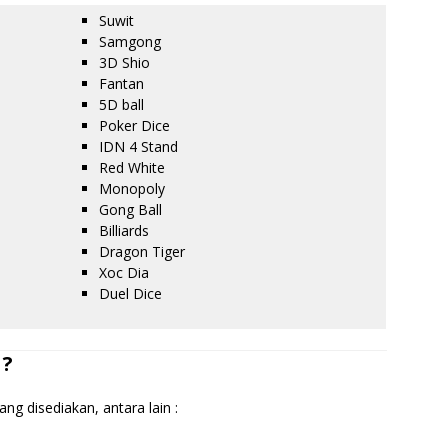
Suwit
Samgong
3D Shio
Fantan
5D ball
Poker Dice
IDN 4 Stand
Red White
Monopoly
Gong Ball
Billiards
Dragon Tiger
Xoc Dia
Duel Dice
 ?
 disediakan, antara lain :