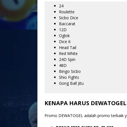
24
Roulette
Sicbo Dice
Baccarat
12D
Oglok
Dice 6
Head Tail
Red White
24D Spin
48D
Bingo Sicbo
Shio Fights
Gong Ball Jitu
KENAPA HARUS DEWATOGEL
Promo DEWATOGEL adalah promo terbaik yang