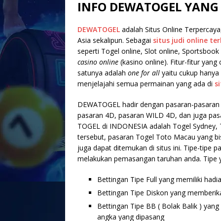
INFO DEWATOGEL YANG 
DEWATOGEL
adalah Situs Online Terpercaya
Asia sekalipun. Sebagai
situs judi online te
seperti Togel online, Slot online, Sportsboo
casino online
(kasino online). Fitur-fitur yan
satunya adalah
one for all
yaitu cukup hanya 
menjelajahi semua permainan yang ada di
s
DEWATOGEL hadir dengan pasaran-pasaran y
pasaran 4D, pasaran WILD 4D, dan juga pasa
TOGEL di INDONESIA adalah Togel Sydney, To
tersebut, pasaran Togel Toto Macau yang bis
juga dapat ditemukan di situs ini. Tipe-tipe 
melakukan pemasangan taruhan anda. Tipe ya
Bettingan Tipe Full yang memiliki hadi
Bettingan Tipe Diskon yang memberik
Bettingan Tipe BB ( Bolak Balik ) yang
angka yang dipasang