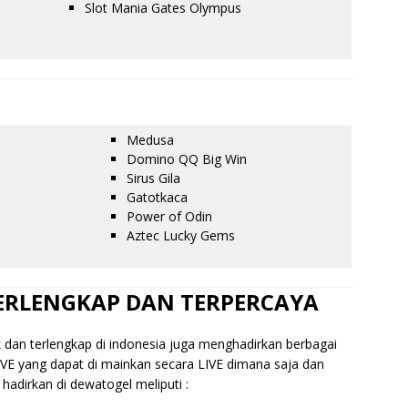
Slot Mania Gates Olympus
Medusa
Domino QQ Big Win
Sirus Gila
Gatotkaca
Power of Odin
Aztec Lucky Gems
TERLENGKAP DAN TERPERCAYA
k dan terlengkap di indonesia juga menghadirkan berbagai
VE yang dapat di mainkan secara LIVE dimana saja dan
hadirkan di dewatogel meliputi :