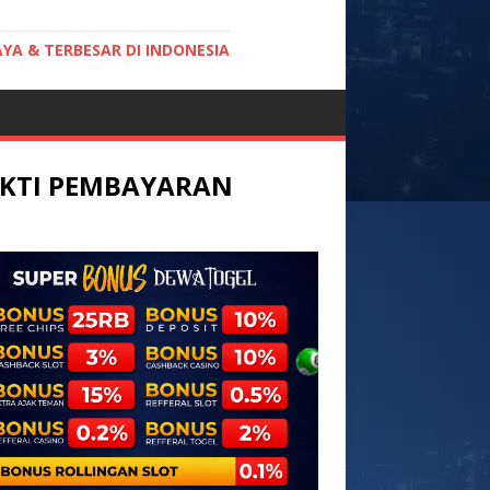
YA & TERBESAR DI INDONESIA
KTI PEMBAYARAN