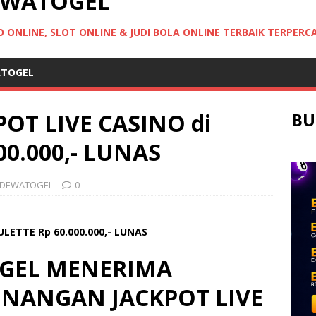
EWATOGEL
 ONLINE, SLOT ONLINE & JUDI BOLA ONLINE TERBAIK TERPERCA
ATOGEL
OT LIVE CASINO di
BU
00.000,- LUNAS
ot DEWATOGEL
0
OULETTE
Rp 60.000.000,- LUNAS
GEL MENERIMA
NANGAN JACKPOT LIVE