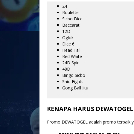
24
Roulette
Sicbo Dice
Baccarat
12D
Oglok
Dice 6
Head Tail
Red White
24D Spin
48D
Bingo Sicbo
Shio Fights
Gong Ball Jitu
KENAPA HARUS DEWATOGEL
Promo DEWATOGEL adalah promo terbaik yang