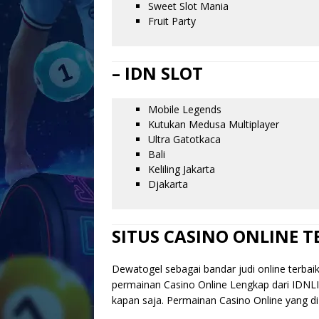
Sweet Slot Mania
Fruit Party
– IDN SLOT
Mobile Legends
Kutukan Medusa Multiplayer
Ultra Gatotkaca
Bali
Keliling Jakarta
Djakarta
SITUS CASINO ONLINE 
Dewatogel sebagai bandar judi online terbai
permainan Casino Online Lengkap dari IDNLI
kapan saja. Permainan Casino Online yang di 