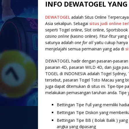
INFO DEWATOGEL YANG 
DEWATOGEL
adalah Situs Online Terpercaya
Asia sekalipun. Sebagai
situs judi online te
seperti Togel online, Slot online, Sportsboo
casino online
(kasino online). Fitur-fitur yan
satunya adalah
one for all
yaitu cukup hanya 
menjelajahi semua permainan yang ada di
s
DEWATOGEL hadir dengan pasaran-pasaran y
pasaran 4D, pasaran WILD 4D, dan juga pasa
TOGEL di INDONESIA adalah Togel Sydney, To
tersebut, pasaran Togel Toto Macau yang bis
juga dapat ditemukan di situs ini. Tipe-tipe 
melakukan pemasangan taruhan anda. Tipe ya
Bettingan Tipe Full yang memiliki hadi
Bettingan Tipe Diskon yang memberik
Bettingan Tipe BB ( Bolak Balik ) yang
angka yang dipasang