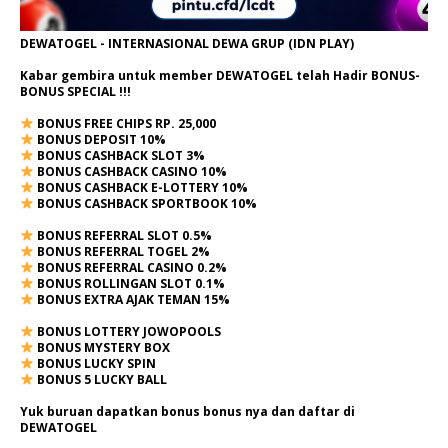
DEWATOGEL - INTERNASIONAL DEWA GRUP (IDN PLAY)
Kabar gembira untuk member DEWATOGEL telah Hadir
BONUS-
BONUS SPECIAL
!!!
BONUS FREE CHIPS RP. 25,000
BONUS DEPOSIT 10%
BONUS CASHBACK SLOT 3%
BONUS CASHBACK CASINO 10%
BONUS CASHBACK E-LOTTERY 10%
BONUS CASHBACK SPORTBOOK 10%
BONUS REFERRAL SLOT 0.5%
BONUS REFERRAL TOGEL 2%
BONUS REFERRAL CASINO 0.2%
BONUS ROLLINGAN SLOT 0.1%
BONUS EXTRA AJAK TEMAN 15%
BONUS LOTTERY JOWOPOOLS
BONUS MYSTERY BOX
BONUS LUCKY SPIN
BONUS 5 LUCKY BALL
Yuk buruan dapatkan bonus bonus nya dan daftar di
DEWATOGEL