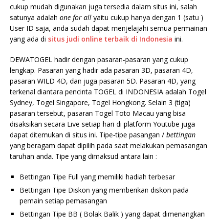
cukup mudah digunakan juga tersedia dalam situs ini, salah
satunya adalah
one for all
yaitu cukup hanya dengan 1 (satu )
User ID saja, anda sudah dapat menjelajahi semua permainan
yang ada di
situs judi online terbaik di Indonesia
ini.
DEWATOGEL hadir dengan pasaran-pasaran yang cukup
lengkap. Pasaran yang hadir ada pasaran 3D, pasaran 4D,
pasaran WILD 4D, dan juga pasaran 5D. Pasaran 4D, yang
terkenal diantara pencinta TOGEL di INDONESIA adalah Togel
Sydney, Togel Singapore, Togel Hongkong. Selain 3 (tiga)
pasaran tersebut, pasaran Togel Toto Macau yang bisa
disaksikan secara Live setiap hari di platform Youtube juga
dapat ditemukan di situs ini. Tipe-tipe pasangan /
bettingan
yang beragam dapat dipilih pada saat melakukan pemasangan
taruhan anda. Tipe yang dimaksud antara lain :
Bettingan Tipe Full yang memiliki hadiah terbesar
Bettingan Tipe Diskon yang memberikan diskon pada
pemain setiap pemasangan
Bettingan Tipe BB ( Bolak Balik ) yang dapat dimenangkan