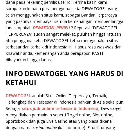
dana pada rekening pemilik user id. Terima kasih kami
sampaikan kepada para pengguna setia DEWATOGEL yang
telah menggunakan situs kami, sebagai Bandar Terpercaya
yang pastinya membayar semua kemenangan member hingga
lunas. Apakah
DEWATOGEL PENIPU
? Reputasi “DEWATOGEL
TERPERCAYA” sudah sangat melekat. puluhan hingga ratusan
ribu pengguna setia DEWATOGEL tetap menggunakan situs
terbesar dan terbaik di Indonesia ini. Hapus rasa was-was dan
khawatir anda, kemenangan anda berapapun PASTI
dibayarkan hingga lunas.
INFO DEWATOGEL YANG HARUS DI
KETAHUI
DEWATOGEL
adalah Situs Online Terpercaya, Terbaik,
Terlengkap dan Terbesar di Indonesia bahkan di Asia sekalipun.
Sebagai
situs judi online terbesar di Indonesia
, Dewatogel
menyediakan permainan seperti Togel online, Slot online,
Sportsbook dan juga Live Casino atau yang biasa dikenal
dengan nama
casino online
(kasino online). Fitur-fitur yang