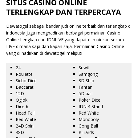
SITUS CASINO ONLINE
TERLENGKAP DAN TERPERCAYA
Dewatogel sebagai bandar judi online terbaik dan terlengkap di
indonesia juga menghadirkan berbagai permainan Casino
Online Lengkap dari IDNLIVE yang dapat di mainkan secara
LIVE dimana saja dan kapan saja. Permainan Casino Online
yang di hadirkan di dewatogel meliputi :
24
Suwit
Roulette
Samgong
Sicbo Dice
3D Shio
Baccarat
Fantan
12D
5D ball
Oglok
Poker Dice
Dice 6
IDN 4 Stand
Head Tail
Red White
Red White
Monopoly
24D Spin
Gong Ball
48D
Billiards