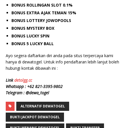
BONUS ROLLINGAN SLOT 0.1%
BONUS EXTRA AJAK TEMAN 15%
BONUS LOTTERY JOWOPOOLS
BONUS MYSTERY BOX
BONUS LUCKY SPIN
BONUS 5 LUCKY BALL
Ayo segera daftarkan diri anda pada situs terpercaya kami
hanya di dewatogel. Untuk info pendaftaran lebih lanjut boleh
hubungi kontak dibawah ini :
Link
detolgg.cc
Whatsapp :
+62 8
21-3395-9802
Telegram : @dewa_togel
ALTERNATIF DEWATOGEL
BUKTI JACKPOT DEWATOGEL
BUKTI MENANG DEWATOGEL
BUKTI TRANSFER