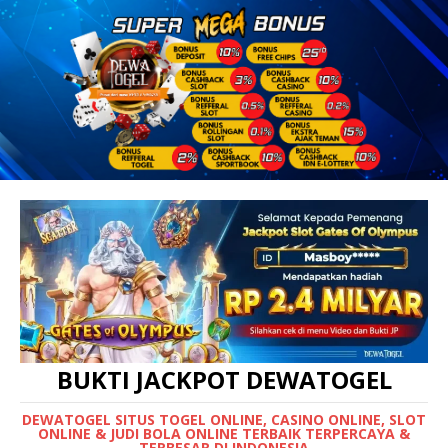
BUKTI JACKPOT DEWATOGEL
DEWATOGEL SITUS TOGEL ONLINE, CASINO ONLINE, SLOT
ONLINE & JUDI BOLA ONLINE TERBAIK TERPERCAYA &
TERBESAR DI INDONESIA