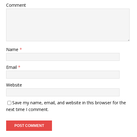
Comment
Name
*
Email
*
Website
Save my name, email, and website in this browser for the
next time I comment.