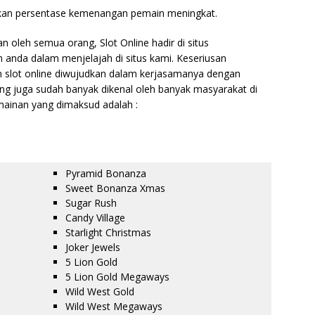
nkan persentase kemenangan pemain meningkat.
 oleh semua orang, Slot Online hadir di situs
nda dalam menjelajah di situs kami. Keseriusan
lot online diwujudkan dalam kerjasamanya dengan
yang juga sudah banyak dikenal oleh banyak masyarakat di
mainan yang dimaksud adalah :
Pyramid Bonanza
Sweet Bonanza Xmas
Sugar Rush
Candy Village
Starlight Christmas
Joker Jewels
5 Lion Gold
5 Lion Gold Megaways
Wild West Gold
Wild West Megaways