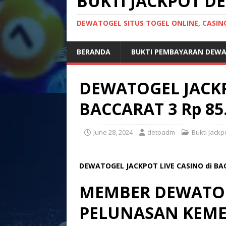
BUKTI JACKPOT D
DEWATOGEL SITUS TOGEL ONLINE, CASINO
BERANDA
BUKTI PEMBAYARAN DEW
DEWATOGEL JACKP
BACCARAT 3 Rp 85
June 28, 2024
detoadm
Bukti Jack
DEWATOGEL JACKPOT LIVE CASINO di BA
MEMBER DEWATO
PELUNASAN KEME