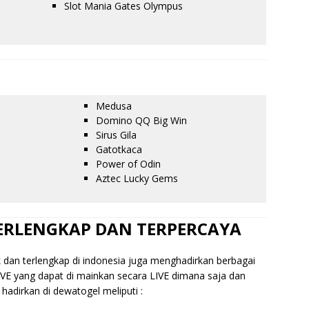
Slot Mania Gates Olympus
Medusa
Domino QQ Big Win
Sirus Gila
Gatotkaca
Power of Odin
Aztec Lucky Gems
TERLENGKAP DAN TERPERCAYA
k dan terlengkap di indonesia juga menghadirkan berbagai
VE yang dapat di mainkan secara LIVE dimana saja dan
hadirkan di dewatogel meliputi :