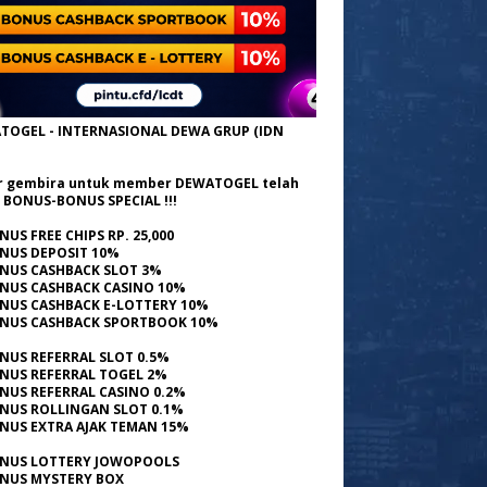
TOGEL - INTERNASIONAL DEWA GRUP (IDN
r gembira untuk member DEWATOGEL telah
r
BONUS-BONUS SPECIAL
!!!
US FREE CHIPS RP. 25,000
NUS DEPOSIT 10%
NUS CASHBACK SLOT 3%
NUS CASHBACK CASINO 10%
NUS CASHBACK E-LOTTERY 10%
NUS CASHBACK SPORTBOOK 10%
NUS REFERRAL SLOT 0.5%
NUS REFERRAL TOGEL 2%
NUS REFERRAL CASINO 0.2%
NUS ROLLINGAN SLOT 0.1%
NUS EXTRA AJAK TEMAN 15%
NUS LOTTERY JOWOPOOLS
NUS MYSTERY BOX