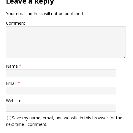
Leave a Reply
Your email address will not be published.
Comment
Name
*
Email
*
Website
Save my name, email, and website in this browser for the
next time I comment.