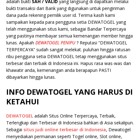
adalah bukti
SAH / VALID
yang langsung di dapatkan melalui
bukti transaksi dari Bank yang digunakan untuk pengiriman
dana pada rekening pemilik user id. Terima kasih kami
sampaikan kepada para pengguna setia DEWATOGEL yang
telah menggunakan situs kami, sebagai Bandar Terpercaya
yang pastinya membayar semua kemenangan member hingga
lunas. Apakah
DEWATOGEL PENIPU
? Reputasi “DEWATOGEL
TERPERCAYA” sudah sangat melekat. puluhan hingga ratusan
ribu pengguna setia DEWATOGEL tetap menggunakan situs
terbesar dan terbaik di Indonesia ini. Hapus rasa was-was dan
khawatir anda, kemenangan anda berapapun PASTI
dibayarkan hingga lunas.
INFO DEWATOGEL YANG HARUS DI
KETAHUI
DEWATOGEL
adalah Situs Online Terpercaya, Terbaik,
Terlengkap dan Terbesar di Indonesia bahkan di Asia sekalipun.
Sebagai
situs judi online terbesar di Indonesia
, Dewatogel
menyediakan permainan seperti Togel online, Slot online,