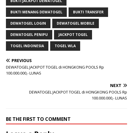
BUKTI JACKPOT DEWATOGEL
BUKTI MENANG DEWATOGEL
BUKTI TRANSFER
DEWATOGEL LOGIN
DEWATOGEL MOBILE
DEWATOGEL PENIPU
JACKPOT TOGEL
TOGEL INDONESIA
TOGEL WLA
PREVIOUS
DEWATOGEL JACKPOT TOGEL di HONGKONG POOLS Rp
100.000.000,- LUNAS
NEXT
DEWATOGEL JACKPOT TOGEL di HONGKONG POOLS Rp
100.000.000,- LUNAS
BE THE FIRST TO COMMENT