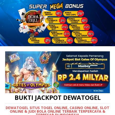
BUKTI JACKPOT DEWATOGEL
DEWATOGEL SITUS TOGEL ONLINE, CASINO ONLINE, SLOT
ONLINE & JUDI BOLA ONLINE TERBAIK TERPERCAYA &
TERBESAR DI INDONESIA