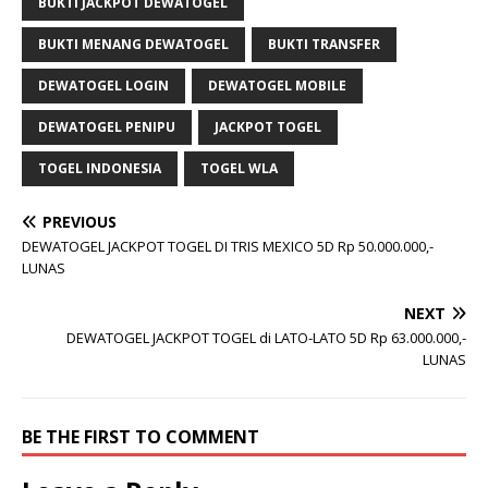
BUKTI JACKPOT DEWATOGEL
BUKTI MENANG DEWATOGEL
BUKTI TRANSFER
DEWATOGEL LOGIN
DEWATOGEL MOBILE
DEWATOGEL PENIPU
JACKPOT TOGEL
TOGEL INDONESIA
TOGEL WLA
PREVIOUS
DEWATOGEL JACKPOT TOGEL DI TRIS MEXICO 5D Rp 50.000.000,-
LUNAS
NEXT
DEWATOGEL JACKPOT TOGEL di LATO-LATO 5D Rp 63.000.000,-
LUNAS
BE THE FIRST TO COMMENT