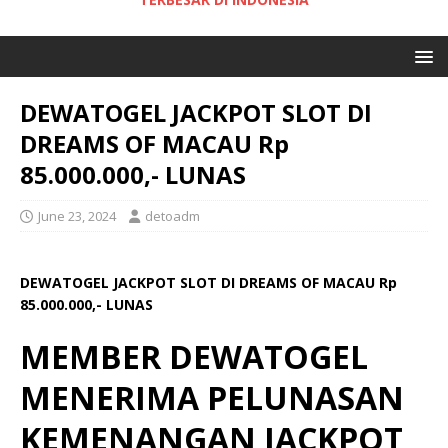
DEWATOGEL JACKPOT SLOT DI
DREAMS OF MACAU Rp
85.000.000,- LUNAS
June 23, 2024
detoadm
DEWATOGEL JACKPOT SLOT DI DREAMS OF MACAU Rp
85.000.000,- LUNAS
MEMBER DEWATOGEL
MENERIMA PELUNASAN
KEMENANGAN JACKPOT