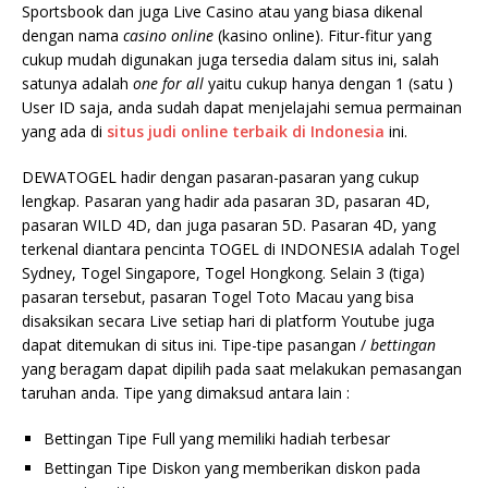
Sportsbook dan juga Live Casino atau yang biasa dikenal
dengan nama
casino online
(kasino online). Fitur-fitur yang
cukup mudah digunakan juga tersedia dalam situs ini, salah
satunya adalah
one for all
yaitu cukup hanya dengan 1 (satu )
User ID saja, anda sudah dapat menjelajahi semua permainan
yang ada di
situs judi online terbaik di Indonesia
ini.
DEWATOGEL hadir dengan pasaran-pasaran yang cukup
lengkap. Pasaran yang hadir ada pasaran 3D, pasaran 4D,
pasaran WILD 4D, dan juga pasaran 5D. Pasaran 4D, yang
terkenal diantara pencinta TOGEL di INDONESIA adalah Togel
Sydney, Togel Singapore, Togel Hongkong. Selain 3 (tiga)
pasaran tersebut, pasaran Togel Toto Macau yang bisa
disaksikan secara Live setiap hari di platform Youtube juga
dapat ditemukan di situs ini. Tipe-tipe pasangan /
bettingan
yang beragam dapat dipilih pada saat melakukan pemasangan
taruhan anda. Tipe yang dimaksud antara lain :
Bettingan Tipe Full yang memiliki hadiah terbesar
Bettingan Tipe Diskon yang memberikan diskon pada