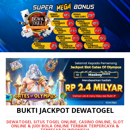
BUKTI JACKPOT DEWATOGEL
DEWATOGEL SITUS TOGEL ONLINE, CASINO ONLINE, SLOT
ONLINE & JUDI BOLA ONLINE TERBAIK TERPERCAYA &
TERBESAR DI INDONESIA