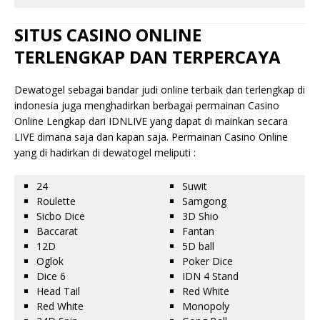
SITUS CASINO ONLINE
TERLENGKAP DAN TERPERCAYA
Dewatogel sebagai bandar judi online terbaik dan terlengkap di
indonesia juga menghadirkan berbagai permainan Casino
Online Lengkap dari IDNLIVE yang dapat di mainkan secara
LIVE dimana saja dan kapan saja. Permainan Casino Online
yang di hadirkan di dewatogel meliputi :
24
Suwit
Roulette
Samgong
Sicbo Dice
3D Shio
Baccarat
Fantan
12D
5D ball
Oglok
Poker Dice
Dice 6
IDN 4 Stand
Head Tail
Red White
Red White
Monopoly