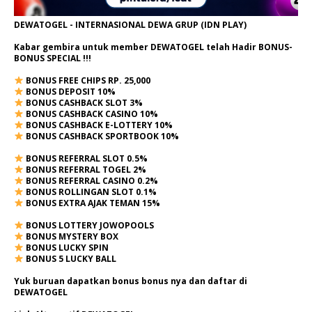
DEWATOGEL - INTERNASIONAL DEWA GRUP (IDN PLAY)
Kabar gembira untuk member DEWATOGEL telah Hadir
BONUS-
BONUS SPECIAL
!!!
BONUS FREE CHIPS RP. 25,000
BONUS DEPOSIT 10%
BONUS CASHBACK SLOT 3%
BONUS CASHBACK CASINO 10%
BONUS CASHBACK E-LOTTERY 10%
BONUS CASHBACK SPORTBOOK 10%
BONUS REFERRAL SLOT 0.5%
BONUS REFERRAL TOGEL 2%
BONUS REFERRAL CASINO 0.2%
BONUS ROLLINGAN SLOT 0.1%
BONUS EXTRA AJAK TEMAN 15%
BONUS LOTTERY JOWOPOOLS
BONUS MYSTERY BOX
BONUS LUCKY SPIN
BONUS 5 LUCKY BALL
Yuk buruan dapatkan bonus bonus nya dan daftar di
DEWATOGEL