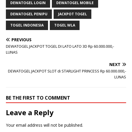
DEWATOGEL LOGIN
DEWATOGEL MOBILE
DEWATOGEL PENIPU
JACKPOT TOGEL
TOGEL INDONESIA
TOGEL WLA
PREVIOUS
DEWATOGEL JACKPOT TOGEL DI LATO LATO 3D Rp 60.000.000,-
LUNAS
NEXT
DEWATOGEL JACKPOT SLOT di STARLIGHT PRINCESS Rp 60.000.000,-
LUNAS
BE THE FIRST TO COMMENT
Leave a Reply
Your email address will not be published.