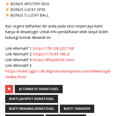
BONUS MYSTERY BOX
BONUS LUCKY SPIN
BONUS 5 LUCKY BALL
Ayo segera daftarkan diri anda pada situs terpercaya kami
hanya di dewatogel. Untuk info pendaftaran lebih lanjut boleh
hubungi kontak dibawah ini :
Link Alternatif 1:
http://178.128.222.158/
Link Alternatif 2:
https://172.93.186.2/
Link Alternatif 3:
https://
Playdetol.com
/
Link Alternatif 3:
https://orbit.sgp1.cdn.digitaloceanspaces.com/dewatogel
/index.html
ALTERNATIF DEWATOGEL
BUKTI JACKPOT DEWATOGEL
BUKTI MENANG DEWATOGEL
BUKTI TRANSFER