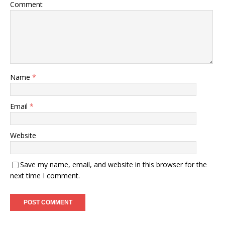
Comment
Name
*
Email
*
Website
Save my name, email, and website in this browser for the
next time I comment.