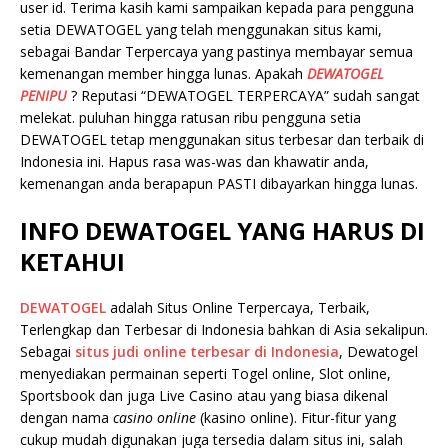
user id. Terima kasih kami sampaikan kepada para pengguna
setia DEWATOGEL yang telah menggunakan situs kami,
sebagai Bandar Terpercaya yang pastinya membayar semua
kemenangan member hingga lunas. Apakah
DEWATOGEL
PENIPU
? Reputasi “DEWATOGEL TERPERCAYA” sudah sangat
melekat. puluhan hingga ratusan ribu pengguna setia
DEWATOGEL tetap menggunakan situs terbesar dan terbaik di
Indonesia ini. Hapus rasa was-was dan khawatir anda,
kemenangan anda berapapun PASTI dibayarkan hingga lunas.
INFO DEWATOGEL YANG HARUS DI
KETAHUI
DEWATOGEL
adalah Situs Online Terpercaya, Terbaik,
Terlengkap dan Terbesar di Indonesia bahkan di Asia sekalipun.
Sebagai
situs judi online terbesar di Indonesia
, Dewatogel
menyediakan permainan seperti Togel online, Slot online,
Sportsbook dan juga Live Casino atau yang biasa dikenal
dengan nama
casino online
(kasino online). Fitur-fitur yang
cukup mudah digunakan juga tersedia dalam situs ini, salah