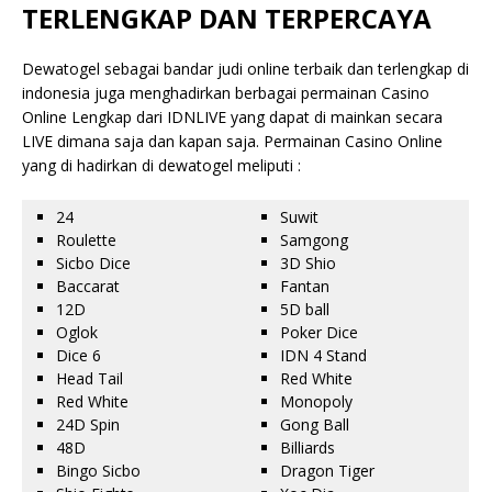
TERLENGKAP DAN TERPERCAYA
Dewatogel sebagai bandar judi online terbaik dan terlengkap di
indonesia juga menghadirkan berbagai permainan Casino
Online Lengkap dari IDNLIVE yang dapat di mainkan secara
LIVE dimana saja dan kapan saja. Permainan Casino Online
yang di hadirkan di dewatogel meliputi :
24
Suwit
Roulette
Samgong
Sicbo Dice
3D Shio
Baccarat
Fantan
12D
5D ball
Oglok
Poker Dice
Dice 6
IDN 4 Stand
Head Tail
Red White
Red White
Monopoly
24D Spin
Gong Ball
48D
Billiards
Bingo Sicbo
Dragon Tiger