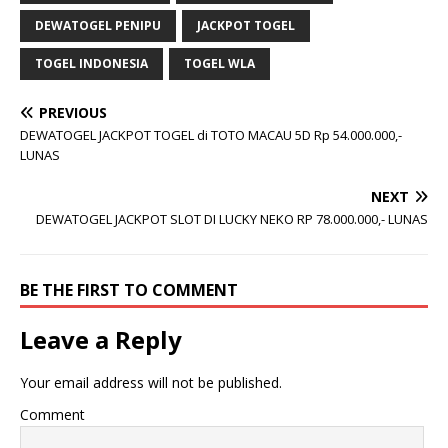
DEWATOGEL PENIPU
JACKPOT TOGEL
TOGEL INDONESIA
TOGEL WLA
PREVIOUS
DEWATOGEL JACKPOT TOGEL di TOTO MACAU 5D Rp 54.000.000,-
LUNAS
NEXT
DEWATOGEL JACKPOT SLOT DI LUCKY NEKO RP 78.000.000,- LUNAS
BE THE FIRST TO COMMENT
Leave a Reply
Your email address will not be published.
Comment