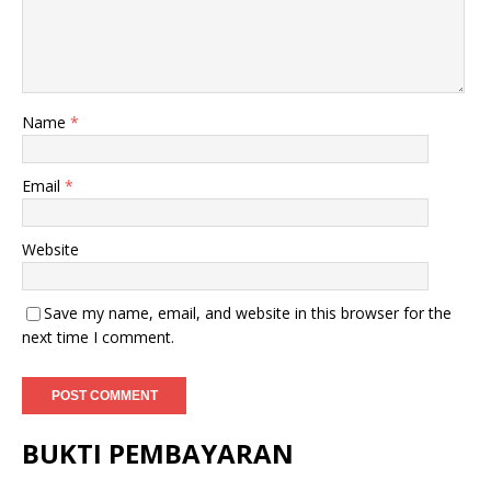
Name
*
Email
*
Website
Save my name, email, and website in this browser for the
next time I comment.
BUKTI PEMBAYARAN