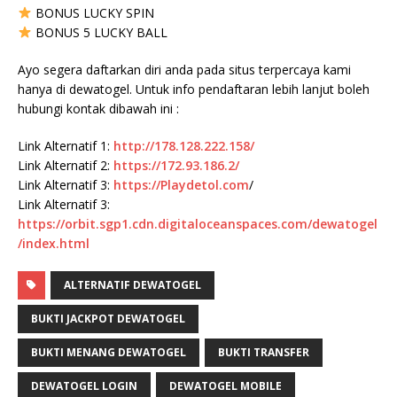
BONUS LUCKY SPIN
BONUS 5 LUCKY BALL
Ayo segera daftarkan diri anda pada situs terpercaya kami
hanya di dewatogel. Untuk info pendaftaran lebih lanjut boleh
hubungi kontak dibawah ini :
Link Alternatif 1:
http://178.128.222.158/
Link Alternatif 2:
https://172.93.186.2/
Link Alternatif 3:
https://
Playdetol.com
/
Link Alternatif 3:
https://orbit.sgp1.cdn.digitaloceanspaces.com/dewatogel
/index.html
ALTERNATIF DEWATOGEL
BUKTI JACKPOT DEWATOGEL
BUKTI MENANG DEWATOGEL
BUKTI TRANSFER
DEWATOGEL LOGIN
DEWATOGEL MOBILE