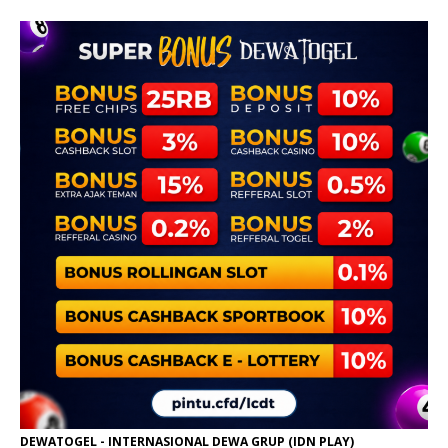
DEWATOGEL - INTERNASIONAL DEWA GRUP (IDN PLAY)