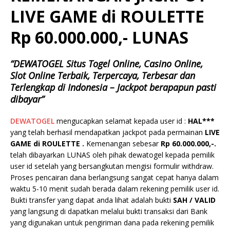
LIVE GAME di ROULETTE
Rp 60.000.000,- LUNAS
“DEWATOGEL Situs Togel Online, Casino Online,
Slot Online Terbaik, Terpercaya, Terbesar dan
Terlengkap di Indonesia – Jackpot berapapun pasti
dibayar”
DEWATOGEL
mengucapkan selamat kepada user id :
HAL***
yang telah berhasil mendapatkan jackpot pada permainan
LIVE
GAME di ROULETTE .
Kemenangan sebesar
Rp
60.000.000
,-.
telah dibayarkan LUNAS oleh pihak dewatogel kepada pemilik
user id setelah yang bersangkutan mengisi formulir withdraw.
Proses pencairan dana berlangsung sangat cepat hanya dalam
waktu 5-10 menit sudah berada dalam rekening pemilik user id.
Bukti transfer yang dapat anda lihat adalah bukti
SAH / VALID
yang langsung di dapatkan melalui bukti transaksi dari Bank
yang digunakan untuk pengiriman dana pada rekening pemilik