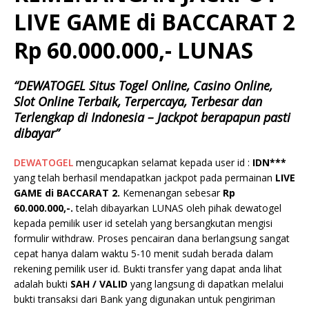
LIVE GAME di BACCARAT 2
Rp 60.000.000,- LUNAS
“DEWATOGEL Situs Togel Online, Casino Online,
Slot Online Terbaik, Terpercaya, Terbesar dan
Terlengkap di Indonesia – Jackpot berapapun pasti
dibayar”
DEWATOGEL
mengucapkan selamat kepada user id :
IDN***
yang telah berhasil mendapatkan jackpot pada permainan
LIVE
GAME di BACCARAT 2.
Kemenangan sebesar
Rp
60.000.000
,-.
telah dibayarkan LUNAS oleh pihak dewatogel
kepada pemilik user id setelah yang bersangkutan mengisi
formulir withdraw. Proses pencairan dana berlangsung sangat
cepat hanya dalam waktu 5-10 menit sudah berada dalam
rekening pemilik user id. Bukti transfer yang dapat anda lihat
adalah bukti
SAH / VALID
yang langsung di dapatkan melalui
bukti transaksi dari Bank yang digunakan untuk pengiriman