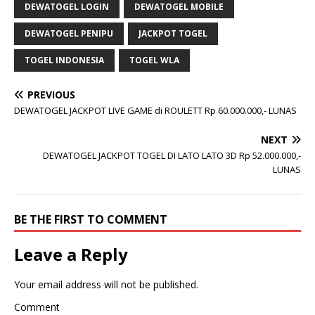
DEWATOGEL LOGIN
DEWATOGEL MOBILE
DEWATOGEL PENIPU
JACKPOT TOGEL
TOGEL INDONESIA
TOGEL WLA
PREVIOUS
DEWATOGEL JACKPOT LIVE GAME di ROULETT Rp 60.000.000,- LUNAS
NEXT
DEWATOGEL JACKPOT TOGEL DI LATO LATO 3D Rp 52.000.000,-
LUNAS
BE THE FIRST TO COMMENT
Leave a Reply
Your email address will not be published.
Comment