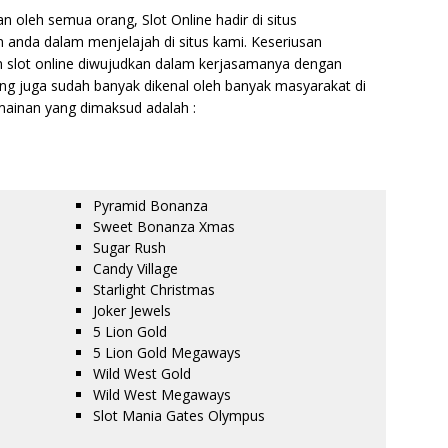
 oleh semua orang, Slot Online hadir di situs
nda dalam menjelajah di situs kami. Keseriusan
lot online diwujudkan dalam kerjasamanya dengan
yang juga sudah banyak dikenal oleh banyak masyarakat di
mainan yang dimaksud adalah :
Pyramid Bonanza
Sweet Bonanza Xmas
Sugar Rush
Candy Village
Starlight Christmas
Joker Jewels
5 Lion Gold
5 Lion Gold Megaways
Wild West Gold
Wild West Megaways
Slot Mania Gates Olympus