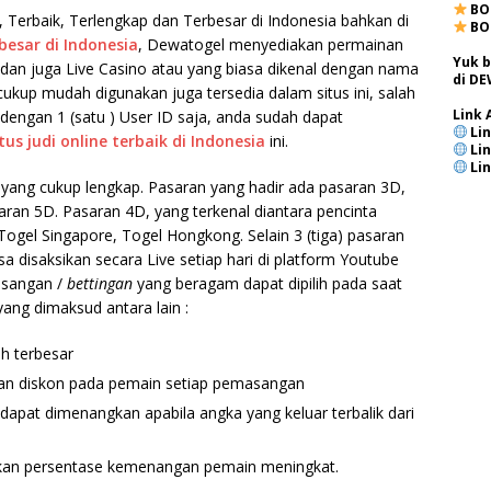
BO
, Terbaik, Terlengkap dan Terbesar di Indonesia bahkan di
BO
rbesar di Indonesia
, Dewatogel menyediakan permainan
Yuk b
k dan juga Live Casino atau yang biasa dikenal dengan nama
di D
g cukup mudah digunakan juga tersedia dalam situs ini, salah
Link 
dengan 1 (satu ) User ID saja, anda sudah dapat
Lin
itus judi
online terbaik di Indonesia
ini.
Lin
Lin
ang cukup lengkap. Pasaran yang hadir ada pasaran 3D,
ran 5D. Pasaran 4D, yang terkenal diantara pencinta
gel Singapore, Togel Hongkong. Selain 3 (tiga) pasaran
a disaksikan secara Live setiap hari di platform Youtube
pasangan /
bettingan
yang beragam dapat dipilih pada saat
ng dimaksud antara lain :
ah terbesar
an diskon pada pemain setiap pemasangan
 dapat dimenangkan apabila angka yang keluar terbalik dari
nkan persentase kemenangan pemain meningkat.