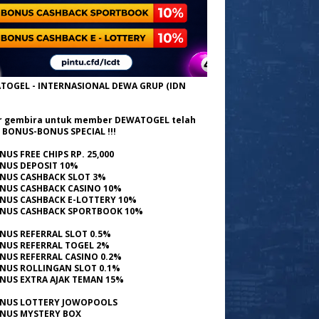
TOGEL - INTERNASIONAL DEWA GRUP (IDN
r gembira untuk member DEWATOGEL telah
r
BONUS-BONUS SPECIAL
!!!
US FREE CHIPS RP. 25,000
NUS DEPOSIT 10%
NUS CASHBACK SLOT 3%
NUS CASHBACK CASINO 10%
NUS CASHBACK E-LOTTERY 10%
NUS CASHBACK SPORTBOOK 10%
NUS REFERRAL SLOT 0.5%
NUS REFERRAL TOGEL 2%
NUS REFERRAL CASINO 0.2%
NUS ROLLINGAN SLOT 0.1%
NUS EXTRA AJAK TEMAN 15%
NUS LOTTERY JOWOPOOLS
NUS MYSTERY BOX