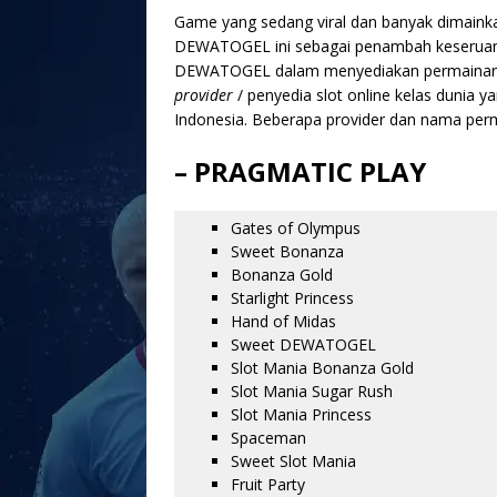
Game yang sedang viral dan banyak dimainkan
DEWATOGEL ini sebagai penambah keseruan a
DEWATOGEL dalam menyediakan permainan s
provider
/ penyedia slot online kelas dunia 
Indonesia. Beberapa provider dan nama per
– PRAGMATIC PLAY
Gates of Olympus
Sweet Bonanza
Bonanza Gold
Starlight Princess
Hand of Midas
Sweet DEWATOGEL
Slot Mania Bonanza Gold
Slot Mania Sugar Rush
Slot Mania Princess
Spaceman
Sweet Slot Mania
Fruit Party