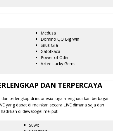
Medusa
Domino QQ Big Win
Sirus Gila
Gatotkaca
Power of Odin
Aztec Lucky Gems
TERLENGKAP DAN TERPERCAYA
k dan terlengkap di indonesia juga menghadirkan berbagai
VE yang dapat di mainkan secara LIVE dimana saja dan
hadirkan di dewatogel meliputi :
Suwit