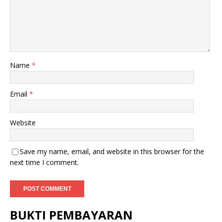
Name
*
Email
*
Website
Save my name, email, and website in this browser for the
next time I comment.
BUKTI PEMBAYARAN