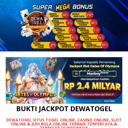
BUKTI JACKPOT DEWATOGEL
DEWATOGEL SITUS TOGEL ONLINE, CASINO ONLINE, SLOT
ONLINE & JUDI BOLA ONLINE TERBAIK TERPERCAYA &
TERBESAR DI INDONESIA