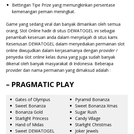
Bettingan Tipe Prize yang memungkinkan persentase
kemenangan pemain meningkat.
Game yang sedang viral dan banyak dimainkan oleh semua
orang, Slot Online hadir di situs DEWATOGEL ini sebagai
penambah keseruan anda dalam menjelajah di situs kami.
Keseriusan DEWATOGEL dalam menyediakan permainan slot
online diwujudkan dalam kerjasamanya dengan
provider
/
penyedia slot online kelas dunia yang juga sudah banyak
dikenal oleh banyak masyarakat di Indonesia. Beberapa
provider dan nama permainan yang dimaksud adalah :
– PRAGMATIC PLAY
Gates of Olympus
Pyramid Bonanza
Sweet Bonanza
Sweet Bonanza Xmas
Bonanza Gold
Sugar Rush
Starlight Princess
Candy Village
Hand of Midas
Starlight Christmas
Sweet DEWATOGEL
Joker Jewels