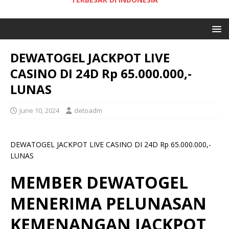
DEWATOGEL JACKPOT LIVE
CASINO DI 24D Rp 65.000.000,-
LUNAS
June 10, 2024
detoadm
DEWATOGEL JACKPOT LIVE CASINO DI 24D Rp 65.000.000,-
LUNAS
MEMBER DEWATOGEL
MENERIMA PELUNASAN
KEMENANGAN JACKPOT