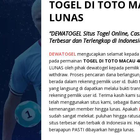
TOGEL DI TOTO MA
LUNAS
“DEWATOGEL Situs Togel Online, Casi
Terbesar dan Terlengkap di Indonesi
DEWATOGEL
mengucapkan selamat kepada u
pada permainan
TOGEL DI TOTO MACAU 4
LUNAS oleh pihak dewatogel kepada pemilik u
withdraw. Proses pencairan dana berlangsu
berada dalam rekening pemilik user id. Bukti 
yang langsung di dapatkan melalui bukti tra
rekening pemilik user id. Terima kasih ka
telah menggunakan situs kami, sebagai Ba
kemenangan member hingga lunas. Apakah
sudah sangat melekat. puluhan hingga rat
situs terbesar dan terbaik di Indonesia ini
berapapun PASTI dibayarkan hingga lunas.