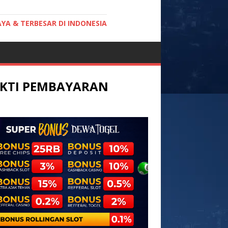
YA & TERBESAR DI INDONESIA
KTI PEMBAYARAN