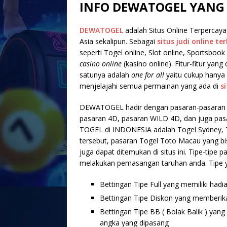
INFO DEWATOGEL YANG 
DEWATOGEL
adalah Situs Online Terpercaya
Asia sekalipun. Sebagai
situs judi online te
seperti Togel online, Slot online, Sportsboo
casino online
(kasino online). Fitur-fitur yan
satunya adalah
one for all
yaitu cukup hanya 
menjelajahi semua permainan yang ada di
s
DEWATOGEL hadir dengan pasaran-pasaran y
pasaran 4D, pasaran WILD 4D, dan juga pasa
TOGEL di INDONESIA adalah Togel Sydney, To
tersebut, pasaran Togel Toto Macau yang bis
juga dapat ditemukan di situs ini. Tipe-tipe 
melakukan pemasangan taruhan anda. Tipe ya
Bettingan Tipe Full yang memiliki hadi
Bettingan Tipe Diskon yang memberik
Bettingan Tipe BB ( Bolak Balik ) yang
angka yang dipasang