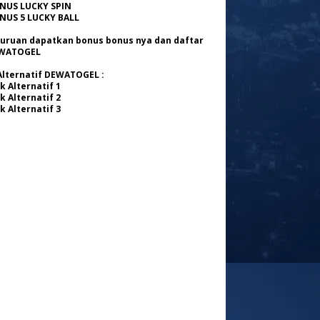
NUS LUCKY SPIN
NUS 5 LUCKY BALL
uruan dapatkan bonus bonus nya dan daftar
EWATOGEL
Alternatif
DEWATOGEL
:
k Alternatif 1
k Alternatif 2
k Alternatif 3