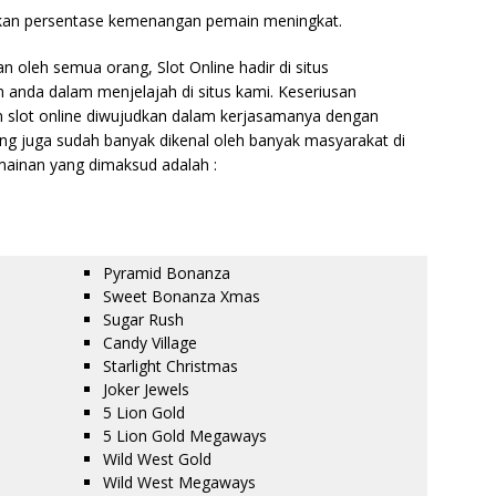
nkan persentase kemenangan pemain meningkat.
 oleh semua orang, Slot Online hadir di situs
nda dalam menjelajah di situs kami. Keseriusan
lot online diwujudkan dalam kerjasamanya dengan
yang juga sudah banyak dikenal oleh banyak masyarakat di
mainan yang dimaksud adalah :
Pyramid Bonanza
Sweet Bonanza Xmas
Sugar Rush
Candy Village
Starlight Christmas
Joker Jewels
5 Lion Gold
5 Lion Gold Megaways
Wild West Gold
Wild West Megaways