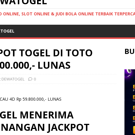
EWATOGEL
 ONLINE, SLOT ONLINE & JUDI BOLA ONLINE TERBAIK TERPERCA
ATOGEL
OT TOGEL DI TOTO
BU
00.000,- LUNAS
ot DEWATOGEL
0
U 4D Rp 59.800.000,- LUNAS
GEL MENERIMA
ENANGAN JACKPOT