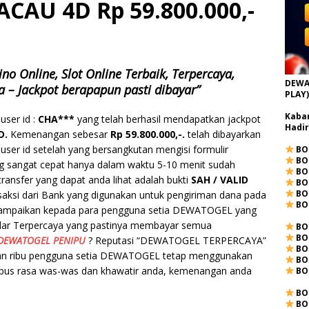
CAU 4D Rp 59.800.000,-
no Online, Slot Online Terbaik, Terpercaya,
DEWA
a – Jackpot berapapun pasti dibayar”
PLAY)
Kaba
ser id :
CHA***
yang telah berhasil mendapatkan jackpot
Hadi
D.
Kemenangan sebesar
Rp
59.800.000
,-.
telah dibayarkan
ser id setelah yang bersangkutan mengisi formulir
BON
BO
ng sangat cepat hanya dalam waktu 5-10 menit sudah
BO
transfer yang dapat anda lihat adalah bukti
SAH / VALID
BO
BO
nsaksi dari Bank yang digunakan untuk pengiriman dana pada
BO
mi sampaikan kepada para pengguna setia DEWATOGEL yang
ndar Terpercaya yang pastinya membayar semua
BO
BO
DEWATOGEL PENIPU
? Reputasi “DEWATOGEL TERPERCAYA”
BO
usan ribu pengguna setia DEWATOGEL tetap menggunakan
BO
. Hapus rasa was-was dan khawatir anda, kemenangan anda
BO
BO
BO