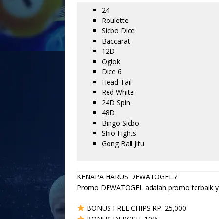
24
Roulette
Sicbo Dice
Baccarat
12D
Oglok
Dice 6
Head Tail
Red White
24D Spin
48D
Bingo Sicbo
Shio Fights
Gong Ball Jitu
KENAPA HARUS DEWATOGEL ?
Promo DEWATOGEL adalah promo terbaik yang
BONUS FREE CHIPS RP. 25,000
BONUS DEPOSIT 10%