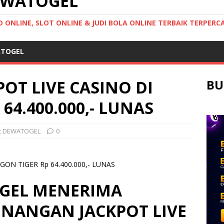
EWATOGEL
 ONLINE, SLOT ONLINE & JUDI BOLA ONLINE TERBAIK TERPERCA
ATOGEL
OT LIVE CASINO DI
BU
64.400.000,- LUNAS
ot DEWATOGEL
0
ON TIGER Rp 64.400.000,- LUNAS
GEL MENERIMA
NANGAN JACKPOT LIVE