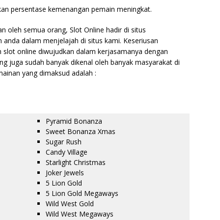
nkan persentase kemenangan pemain meningkat.
 oleh semua orang, Slot Online hadir di situs
nda dalam menjelajah di situs kami. Keseriusan
lot online diwujudkan dalam kerjasamanya dengan
yang juga sudah banyak dikenal oleh banyak masyarakat di
mainan yang dimaksud adalah :
Pyramid Bonanza
Sweet Bonanza Xmas
Sugar Rush
Candy Village
Starlight Christmas
Joker Jewels
5 Lion Gold
5 Lion Gold Megaways
Wild West Gold
Wild West Megaways