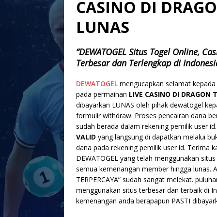
CASINO DI DRAGON
LUNAS
“DEWATOGEL Situs Togel Online, Casi
Terbesar dan Terlengkap di Indonesi
DEWATOGEL
mengucapkan selamat kepada u
pada permainan
LIVE CASINO DI DRAGON 
dibayarkan LUNAS oleh pihak dewatogel kepa
formulir withdraw. Proses pencairan dana b
sudah berada dalam rekening pemilik user id.
VALID
yang langsung di dapatkan melalui buk
dana pada rekening pemilik user id. Terima 
DEWATOGEL yang telah menggunakan situs k
semua kemenangan member hingga lunas. 
TERPERCAYA” sudah sangat melekat. puluha
menggunakan situs terbesar dan terbaik di I
kemenangan anda berapapun PASTI dibayark