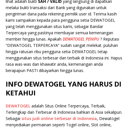
lihat adalah bukti
SAH / VALID
yang langsung di dapatkan
melalui bukti transaksi dari Bank yang digunakan untuk
pengiriman dana pada rekening pemilik user id. Terima kasih
kami sampaikan kepada para pengguna setia DEWATOGEL
yang telah menggunakan situs kami, sebagai Bandar
Terpercaya yang pastinya membayar semua kemenangan
member hingga lunas. Apakah
DEWATOGEL PENIPU
? Reputasi
“DEWATOGEL TERPERCAYA” sudah sangat melekat. puluhan
hingga ratusan ribu pengguna setia DEWATOGEL tetap
menggunakan situs terbesar dan terbaik di Indonesia ini. Hapus
rasa was-was dan khawatir anda, kemenangan anda
berapapun PASTI dibayarkan hingga lunas.
INFO DEWATOGEL YANG HARUS DI
KETAHUI
DEWATOGEL
adalah Situs Online Terpercaya, Terbaik,
Terlengkap dan Terbesar di Indonesia bahkan di Asia sekalipun.
Sebagai
situs judi online terbesar di Indonesia
, Dewatogel
menyediakan permainan seperti Togel online, Slot online,