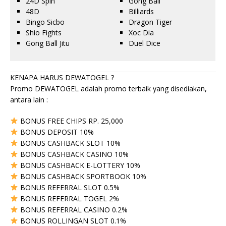
24D Spin
Gong Ball
48D
Billiards
Bingo Sicbo
Dragon Tiger
Shio Fights
Xoc Dia
Gong Ball Jitu
Duel Dice
KENAPA HARUS DEWATOGEL ?
Promo DEWATOGEL adalah promo terbaik yang disediakan,
antara lain :
BONUS FREE CHIPS RP. 25,000
BONUS DEPOSIT 10%
BONUS CASHBACK SLOT 10%
BONUS CASHBACK CASINO 10%
BONUS CASHBACK E-LOTTERY 10%
BONUS CASHBACK SPORTBOOK 10%
BONUS REFERRAL SLOT 0.5%
BONUS REFERRAL TOGEL 2%
BONUS REFERRAL CASINO 0.2%
BONUS ROLLINGAN SLOT 0.1%