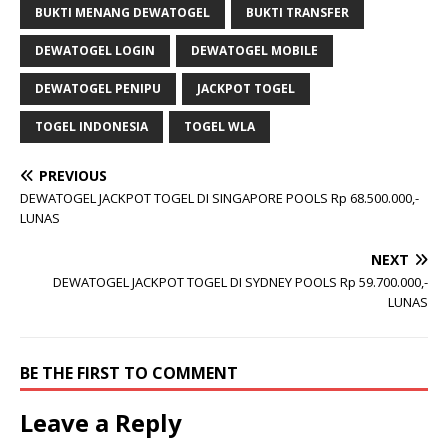
BUKTI MENANG DEWATOGEL
BUKTI TRANSFER
DEWATOGEL LOGIN
DEWATOGEL MOBILE
DEWATOGEL PENIPU
JACKPOT TOGEL
TOGEL INDONESIA
TOGEL WLA
PREVIOUS
DEWATOGEL JACKPOT TOGEL DI SINGAPORE POOLS Rp 68.500.000,-
LUNAS
NEXT
DEWATOGEL JACKPOT TOGEL DI SYDNEY POOLS Rp 59.700.000,-
LUNAS
BE THE FIRST TO COMMENT
Leave a Reply