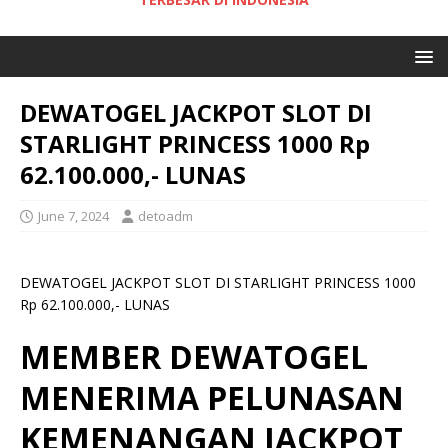
DEWATOGEL JACKPOT SLOT DI
STARLIGHT PRINCESS 1000 Rp
62.100.000,- LUNAS
June 7, 2024
detoadm
DEWATOGEL JACKPOT SLOT DI STARLIGHT PRINCESS 1000
Rp 62.100.000,- LUNAS
MEMBER DEWATOGEL
MENERIMA PELUNASAN
KEMENANGAN JACKPOT