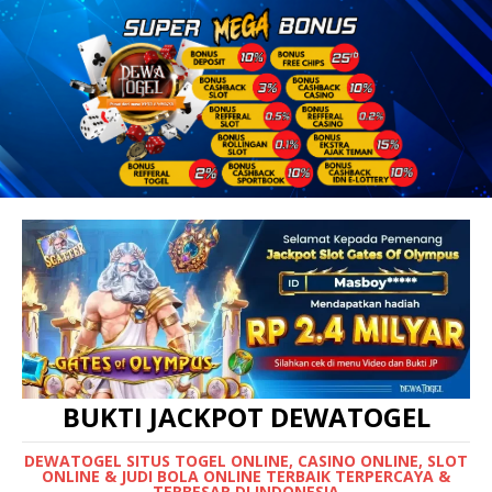
BUKTI JACKPOT DEWATOGEL
DEWATOGEL SITUS TOGEL ONLINE, CASINO ONLINE, SLOT
ONLINE & JUDI BOLA ONLINE TERBAIK TERPERCAYA &
TERBESAR DI INDONESIA