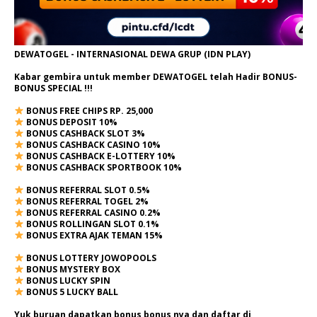
DEWATOGEL - INTERNASIONAL DEWA GRUP (IDN PLAY)
Kabar gembira untuk member DEWATOGEL telah Hadir
BONUS-
BONUS SPECIAL
!!!
BONUS FREE CHIPS RP. 25,000
BONUS DEPOSIT 10%
BONUS CASHBACK SLOT 3%
BONUS CASHBACK CASINO 10%
BONUS CASHBACK E-LOTTERY 10%
BONUS CASHBACK SPORTBOOK 10%
BONUS REFERRAL SLOT 0.5%
BONUS REFERRAL TOGEL 2%
BONUS REFERRAL CASINO 0.2%
BONUS ROLLINGAN SLOT 0.1%
BONUS EXTRA AJAK TEMAN 15%
BONUS LOTTERY JOWOPOOLS
BONUS MYSTERY BOX
BONUS LUCKY SPIN
BONUS 5 LUCKY BALL
Yuk buruan dapatkan bonus bonus nya dan daftar di