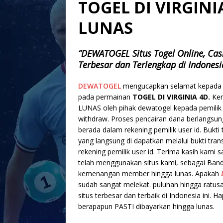
TOGEL DI VIRGINIA
LUNAS
“DEWATOGEL Situs Togel Online, Casi
Terbesar dan Terlengkap di Indonesi
DEWATOGEL
mengucapkan selamat kepada u
pada permainan
TOGEL DI VIRGINIA 4D.
Ke
LUNAS oleh pihak dewatogel kepada pemilik u
withdraw. Proses pencairan dana berlangsu
berada dalam rekening pemilik user id. Bukti 
yang langsung di dapatkan melalui bukti tra
rekening pemilik user id. Terima kasih ka
telah menggunakan situs kami, sebagai Ba
kemenangan member hingga lunas. Apakah
sudah sangat melekat. puluhan hingga rat
situs terbesar dan terbaik di Indonesia ini
berapapun PASTI dibayarkan hingga lunas.