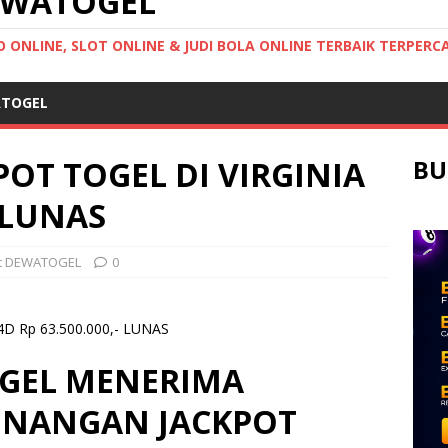
EWATOGEL
 ONLINE, SLOT ONLINE & JUDI BOLA ONLINE TERBAIK TERPERCA
ATOGEL
OT TOGEL DI VIRGINIA
BU
- LUNAS
ot DEWATOGEL
0
D Rp 63.500.000,- LUNAS
GEL MENERIMA
ENANGAN JACKPOT