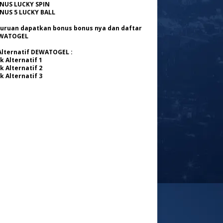
NUS LUCKY SPIN
NUS 5 LUCKY BALL
uruan dapatkan bonus bonus nya dan daftar
EWATOGEL
Alternatif
DEWATOGEL
:
k Alternatif 1
k Alternatif 2
k Alternatif 3