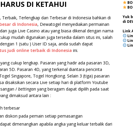
HARUS DI KETAHUI
BO
BO
Yuk b
, Terbaik, Terlengkap dan Terbesar di Indonesia bahkan di
di D
rbesar di Indonesia
, Dewatogel menyediakan permainan
k dan juga Live Casino atau yang biasa dikenal dengan nama
Link 
Lin
g cukup mudah digunakan juga tersedia dalam situs ini, salah
Lin
dengan 1 (satu ) User ID saja, anda sudah dapat
Lin
itus judi
online terbaik di Indonesia
ini.
ang cukup lengkap. Pasaran yang hadir ada pasaran 3D,
ran 5D. Pasaran 4D, yang terkenal diantara pencinta
gel Singapore, Togel Hongkong. Selain 3 (tiga) pasaran
a disaksikan secara Live setiap hari di platform Youtube
pasangan /
bettingan
yang beragam dapat dipilih pada saat
ng dimaksud antara lain :
ah terbesar
an diskon pada pemain setiap pemasangan
 dapat dimenangkan apabila angka yang keluar terbalik dari