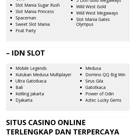
5 Lion Gold Megaways
Slot Mania Sugar Rush
Wild West Gold
Slot Mania Princess
Wild West Megaways
Spaceman
Slot Mania Gates
Sweet Slot Mania
Olympus
Fruit Party
– IDN SLOT
Mobile Legends
Medusa
Kutukan Medusa Multiplayer
Domino QQ Big Win
Ultra Gatotkaca
Sirus Gila
Bali
Gatotkaca
Keliling Jakarta
Power of Odin
Djakarta
Aztec Lucky Gems
SITUS CASINO ONLINE
TERLENGKAP DAN TERPERCAYA