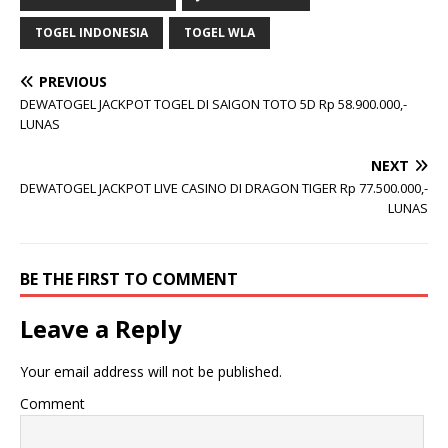
TOGEL INDONESIA
TOGEL WLA
PREVIOUS
DEWATOGEL JACKPOT TOGEL DI SAIGON TOTO 5D Rp 58.900.000,-
LUNAS
NEXT
DEWATOGEL JACKPOT LIVE CASINO DI DRAGON TIGER Rp 77.500.000,-
LUNAS
BE THE FIRST TO COMMENT
Leave a Reply
Your email address will not be published.
Comment