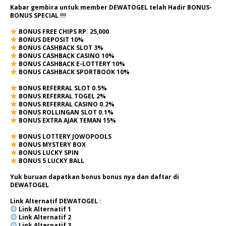
Kabar gembira untuk member DEWATOGEL telah Hadir
BONUS-
BONUS SPECIAL
!!!
BONUS FREE CHIPS RP. 25,000
BONUS DEPOSIT 10%
BONUS CASHBACK SLOT 3%
BONUS CASHBACK CASINO 10%
BONUS CASHBACK E-LOTTERY 10%
BONUS CASHBACK SPORTBOOK 10%
BONUS REFERRAL SLOT 0.5%
BONUS REFERRAL TOGEL 2%
BONUS REFERRAL CASINO 0.2%
BONUS ROLLINGAN SLOT 0.1%
BONUS EXTRA AJAK TEMAN 15%
BONUS LOTTERY JOWOPOOLS
BONUS MYSTERY BOX
BONUS LUCKY SPIN
BONUS 5 LUCKY BALL
Yuk buruan dapatkan bonus bonus nya dan daftar di
DEWATOGEL
Link Alternatif
DEWATOGEL
:
Link Alternatif 1
Link Alternatif 2
Link Alternatif 3