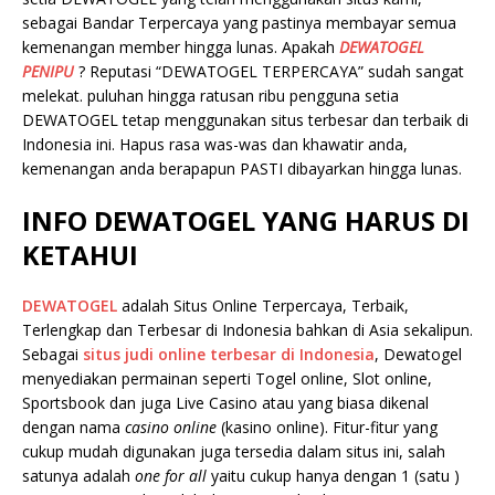
sebagai Bandar Terpercaya yang pastinya membayar semua
kemenangan member hingga lunas. Apakah
DEWATOGEL
PENIPU
? Reputasi “DEWATOGEL TERPERCAYA” sudah sangat
melekat. puluhan hingga ratusan ribu pengguna setia
DEWATOGEL tetap menggunakan situs terbesar dan terbaik di
Indonesia ini. Hapus rasa was-was dan khawatir anda,
kemenangan anda berapapun PASTI dibayarkan hingga lunas.
INFO DEWATOGEL YANG HARUS DI
KETAHUI
DEWATOGEL
adalah Situs Online Terpercaya, Terbaik,
Terlengkap dan Terbesar di Indonesia bahkan di Asia sekalipun.
Sebagai
situs judi online terbesar di Indonesia
, Dewatogel
menyediakan permainan seperti Togel online, Slot online,
Sportsbook dan juga Live Casino atau yang biasa dikenal
dengan nama
casino online
(kasino online). Fitur-fitur yang
cukup mudah digunakan juga tersedia dalam situs ini, salah
satunya adalah
one for all
yaitu cukup hanya dengan 1 (satu )