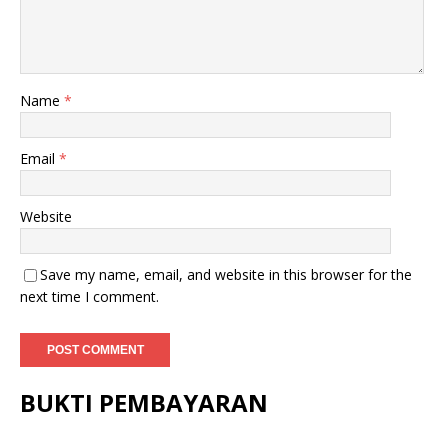
Name
*
Email
*
Website
Save my name, email, and website in this browser for the
next time I comment.
BUKTI PEMBAYARAN