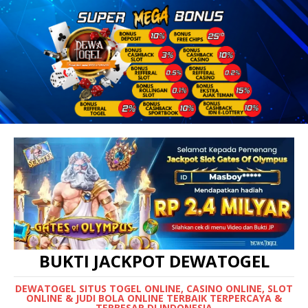
BUKTI JACKPOT DEWATOGEL
DEWATOGEL SITUS TOGEL ONLINE, CASINO ONLINE, SLOT
ONLINE & JUDI BOLA ONLINE TERBAIK TERPERCAYA &
TERBESAR DI INDONESIA