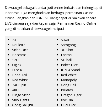
Dewatogel sebagai bandar judi online terbaik dan terlengkap di
indonesia juga menghadirkan berbagai permainan Casino
Online Lengkap dari IDNLIVE yang dapat di mainkan secara
LIVE dimana saja dan kapan saja. Permainan Casino Online
yang di hadirkan di dewatogel meliputi :
24
Suwit
Roulette
Samgong
Sicbo Dice
3D Shio
Baccarat
Fantan
12D
5D ball
Oglok
Poker Dice
Dice 6
IDN 4 Stand
Head Tail
Red White
Red White
Monopoly
24D Spin
Gong Ball
48D
Billiards
Bingo Sicbo
Dragon Tiger
Shio Fights
Xoc Dia
Gong Ball Jitu
Duel Dice