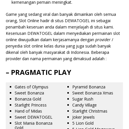
kemenangan pemain meningkat.
Game yang sedang viral dan banyak dimainkan oleh semua
orang, Slot Online hadir di situs DEWATOGEL ini sebagai
penambah keseruan anda dalam menjelajah di situs kami.
Keseriusan DEWATOGEL dalam menyediakan permainan slot
online diwujudkan dalam kerjasamanya dengan
provider
/
penyedia slot online kelas dunia yang juga sudah banyak
dikenal oleh banyak masyarakat di Indonesia. Beberapa
provider dan nama permainan yang dimaksud adalah :
– PRAGMATIC PLAY
Gates of Olympus
Pyramid Bonanza
Sweet Bonanza
Sweet Bonanza Xmas
Bonanza Gold
Sugar Rush
Starlight Princess
Candy Village
Hand of Midas
Starlight Christmas
Sweet DEWATOGEL
Joker Jewels
Slot Mania Bonanza
5 Lion Gold
Gold