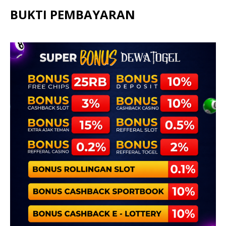
BUKTI PEMBAYARAN