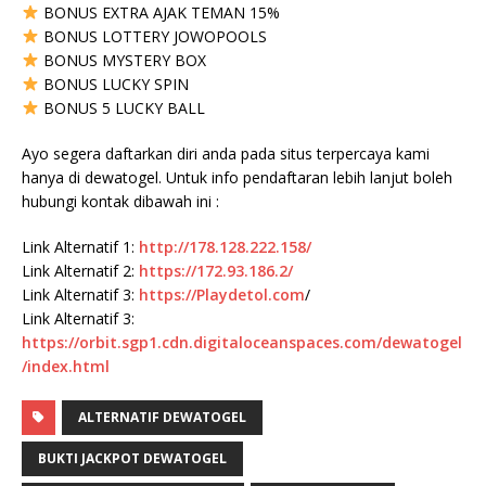
BONUS EXTRA AJAK TEMAN 15%
BONUS LOTTERY JOWOPOOLS
BONUS MYSTERY BOX
BONUS LUCKY SPIN
BONUS 5 LUCKY BALL
Ayo segera daftarkan diri anda pada situs terpercaya kami
hanya di dewatogel. Untuk info pendaftaran lebih lanjut boleh
hubungi kontak dibawah ini :
Link Alternatif 1:
http://178.128.222.158/
Link Alternatif 2:
https://172.93.186.2/
Link Alternatif 3:
https://
Playdetol.com
/
Link Alternatif 3:
https://orbit.sgp1.cdn.digitaloceanspaces.com/dewatogel
/index.html
ALTERNATIF DEWATOGEL
BUKTI JACKPOT DEWATOGEL