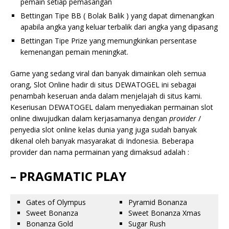
pemain setiap pemasangan
Bettingan Tipe BB ( Bolak Balik ) yang dapat dimenangkan
apabila angka yang keluar terbalik dari angka yang dipasang
Bettingan Tipe Prize yang memungkinkan persentase
kemenangan pemain meningkat.
Game yang sedang viral dan banyak dimainkan oleh semua
orang, Slot Online hadir di situs DEWATOGEL ini sebagai
penambah keseruan anda dalam menjelajah di situs kami.
Keseriusan DEWATOGEL dalam menyediakan permainan slot
online diwujudkan dalam kerjasamanya dengan
provider
/
penyedia slot online kelas dunia yang juga sudah banyak
dikenal oleh banyak masyarakat di Indonesia. Beberapa
provider dan nama permainan yang dimaksud adalah :
– PRAGMATIC PLAY
Gates of Olympus
Pyramid Bonanza
Sweet Bonanza
Sweet Bonanza Xmas
Bonanza Gold
Sugar Rush