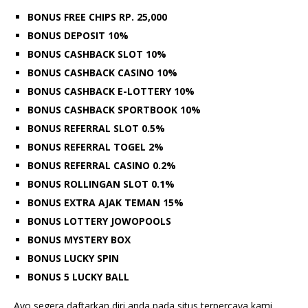
BONUS FREE CHIPS RP. 25,000
BONUS DEPOSIT 10%
BONUS CASHBACK SLOT 10%
BONUS CASHBACK CASINO 10%
BONUS CASHBACK E-LOTTERY 10%
BONUS CASHBACK SPORTBOOK 10%
BONUS REFERRAL SLOT 0.5%
BONUS REFERRAL TOGEL 2%
BONUS REFERRAL CASINO 0.2%
BONUS ROLLINGAN SLOT 0.1%
BONUS EXTRA AJAK TEMAN 15%
BONUS LOTTERY JOWOPOOLS
BONUS MYSTERY BOX
BONUS LUCKY SPIN
BONUS 5 LUCKY BALL
Ayo segera daftarkan diri anda pada situs terpercaya kami