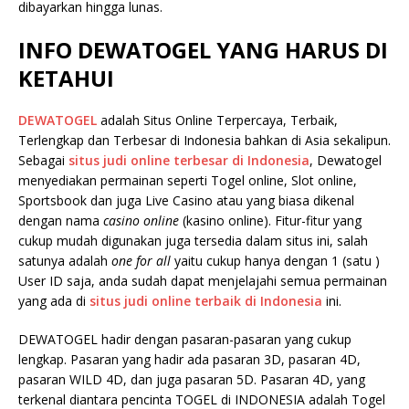
dibayarkan hingga lunas.
INFO DEWATOGEL YANG HARUS DI
KETAHUI
DEWATOGEL
adalah Situs Online Terpercaya, Terbaik,
Terlengkap dan Terbesar di Indonesia bahkan di Asia sekalipun.
Sebagai
situs judi online terbesar di Indonesia
, Dewatogel
menyediakan permainan seperti Togel online, Slot online,
Sportsbook dan juga Live Casino atau yang biasa dikenal
dengan nama
casino online
(kasino online). Fitur-fitur yang
cukup mudah digunakan juga tersedia dalam situs ini, salah
satunya adalah
one for all
yaitu cukup hanya dengan 1 (satu )
User ID saja, anda sudah dapat menjelajahi semua permainan
yang ada di
situs judi online terbaik di Indonesia
ini.
DEWATOGEL hadir dengan pasaran-pasaran yang cukup
lengkap. Pasaran yang hadir ada pasaran 3D, pasaran 4D,
pasaran WILD 4D, dan juga pasaran 5D. Pasaran 4D, yang
terkenal diantara pencinta TOGEL di INDONESIA adalah Togel