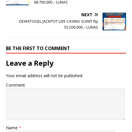
68.700.000 ,- LUNAS
NEXT
DEWATOGEL JACKPOT LIVE CASINO SUWIT Rp
55.500.000 ,- LUNAS
BE THE FIRST TO COMMENT
Leave a Reply
Your email address will not be published.
Comment
Name
*