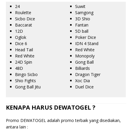
24
Suwit
Roulette
Samgong
Sicbo Dice
3D Shio
Baccarat
Fantan
12D
5D ball
Oglok
Poker Dice
Dice 6
IDN 4 Stand
Head Tail
Red White
Red White
Monopoly
24D Spin
Gong Ball
48D
Billiards
Bingo Sicbo
Dragon Tiger
Shio Fights
Xoc Dia
Gong Ball Jitu
Duel Dice
KENAPA HARUS DEWATOGEL ?
Promo DEWATOGEL adalah promo terbaik yang disediakan,
antara lain :