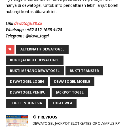
hanya di dewatogel. Untuk info pendaftaran lebih lanjut boleh
hubungi kontak dibawah ini :
Link
dewatogel88.co
Whatsapp : +62 812-1668-4428
Telegram : @dewa_togel
ALTERNATIF DEWATOGEL
BUKTI JACKPOT DEWATOGEL
BUKTI MENANG DEWATOGEL
BUKTI TRANSFER
DEWATOGEL LOGIN
DEWATOGEL MOBILE
DEWATOGEL PENIPU
JACKPOT TOGEL
TOGEL INDONESIA
TOGEL WLA
PREVIOUS
DEWATOGEL JACKPOT SLOT GATES OF OLYMPUS RP