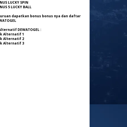
NUS LUCKY SPIN
NUS 5 LUCKY BALL
uruan dapatkan bonus bonus nya dan daftar
EWATOGEL
Alternatif
DEWATOGEL
:
k Alternatif 1
k Alternatif 2
k Alternatif 3