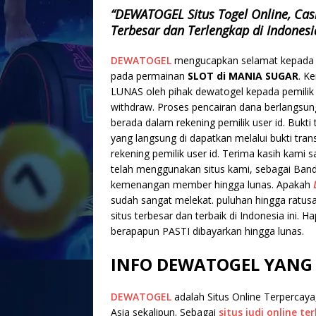
“DEWATOGEL Situs Togel Online, Casi
Terbesar dan Terlengkap di Indonesi
DEWATOGEL
mengucapkan selamat kepada u
pada permainan
SLOT di MANIA SUGAR
. K
LUNAS oleh pihak dewatogel kepada pemilik u
withdraw. Proses pencairan dana berlangsu
berada dalam rekening pemilik user id. Bukti 
yang langsung di dapatkan melalui bukti tra
rekening pemilik user id. Terima kasih ka
telah menggunakan situs kami, sebagai Ba
kemenangan member hingga lunas. Apakah
sudah sangat melekat. puluhan hingga rat
situs terbesar dan terbaik di Indonesia ini
berapapun PASTI dibayarkan hingga lunas.
INFO DEWATOGEL YANG 
DEWATOGEL
adalah Situs Online Terpercaya
Asia sekalipun. Sebagai
situs judi online te