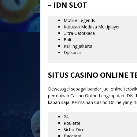
– IDN SLOT
Mobile Legends
Kutukan Medusa Multiplayer
Ultra Gatotkaca
Bali
Keliling Jakarta
Djakarta
SITUS CASINO ONLINE 
Dewatogel sebagai bandar judi online terbai
permainan Casino Online Lengkap dari IDNLI
kapan saja. Permainan Casino Online yang di 
24
Roulette
Sicbo Dice
Baccarat