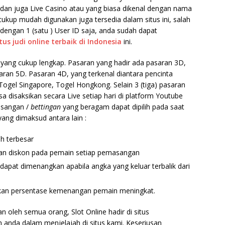
k dan juga Live Casino atau yang biasa dikenal dengan nama
g cukup mudah digunakan juga tersedia dalam situs ini, salah
dengan 1 (satu ) User ID saja, anda sudah dapat
itus judi online terbaik di Indonesia
ini.
ang cukup lengkap. Pasaran yang hadir ada pasaran 3D,
ran 5D. Pasaran 4D, yang terkenal diantara pencinta
gel Singapore, Togel Hongkong. Selain 3 (tiga) pasaran
a disaksikan secara Live setiap hari di platform Youtube
pasangan /
bettingan
yang beragam dapat dipilih pada saat
ng dimaksud antara lain :
ah terbesar
an diskon pada pemain setiap pemasangan
 dapat dimenangkan apabila angka yang keluar terbalik dari
nkan persentase kemenangan pemain meningkat.
 oleh semua orang, Slot Online hadir di situs
nda dalam menjelajah di situs kami. Keseriusan