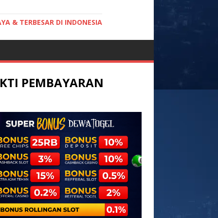
YA & TERBESAR DI INDONESIA
KTI PEMBAYARAN