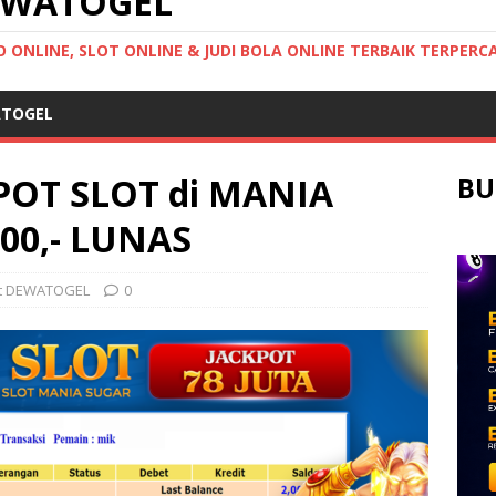
EWATOGEL
 ONLINE, SLOT ONLINE & JUDI BOLA ONLINE TERBAIK TERPERCA
ATOGEL
OT SLOT di MANIA
BU
000,- LUNAS
ot DEWATOGEL
0