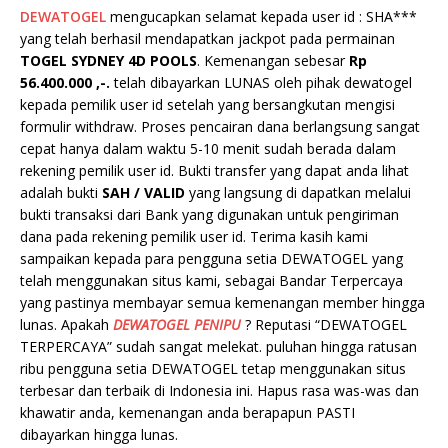
DEWATOGEL
mengucapkan selamat kepada user id : SHA***
yang telah berhasil mendapatkan jackpot pada permainan
TOGEL SYDNEY 4D POOLS
. Kemenangan sebesar
Rp
56.400.000 ,-.
telah dibayarkan LUNAS oleh pihak dewatogel
kepada pemilik user id setelah yang bersangkutan mengisi
formulir withdraw. Proses pencairan dana berlangsung sangat
cepat hanya dalam waktu 5-10 menit sudah berada dalam
rekening pemilik user id. Bukti transfer yang dapat anda lihat
adalah bukti
SAH / VALID
yang langsung di dapatkan melalui
bukti transaksi dari Bank yang digunakan untuk pengiriman
dana pada rekening pemilik user id. Terima kasih kami
sampaikan kepada para pengguna setia DEWATOGEL yang
telah menggunakan situs kami, sebagai Bandar Terpercaya
yang pastinya membayar semua kemenangan member hingga
lunas. Apakah
DEWATOGEL PENIPU
? Reputasi “DEWATOGEL
TERPERCAYA” sudah sangat melekat. puluhan hingga ratusan
ribu pengguna setia DEWATOGEL tetap menggunakan situs
terbesar dan terbaik di Indonesia ini. Hapus rasa was-was dan
khawatir anda, kemenangan anda berapapun PASTI
dibayarkan hingga lunas.