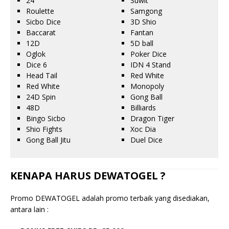
24
Suwit
Roulette
Samgong
Sicbo Dice
3D Shio
Baccarat
Fantan
12D
5D ball
Oglok
Poker Dice
Dice 6
IDN 4 Stand
Head Tail
Red White
Red White
Monopoly
24D Spin
Gong Ball
48D
Billiards
Bingo Sicbo
Dragon Tiger
Shio Fights
Xoc Dia
Gong Ball Jitu
Duel Dice
KENAPA HARUS DEWATOGEL ?
Promo DEWATOGEL adalah promo terbaik yang disediakan,
antara lain :