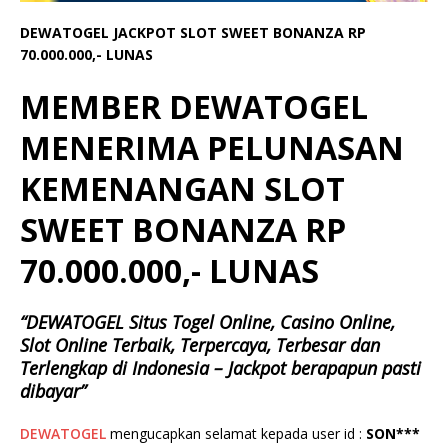
DEWATOGEL JACKPOT SLOT SWEET BONANZA
RP
70.000.000,- LUNAS
MEMBER DEWATOGEL
MENERIMA PELUNASAN
KEMENANGAN SLOT
SWEET BONANZA RP
70.000.000,- LUNAS
“DEWATOGEL Situs Togel Online, Casino Online,
Slot Online Terbaik, Terpercaya, Terbesar dan
Terlengkap di Indonesia – Jackpot berapapun pasti
dibayar”
DEWATOGEL
mengucapkan selamat kepada user id :
SON***