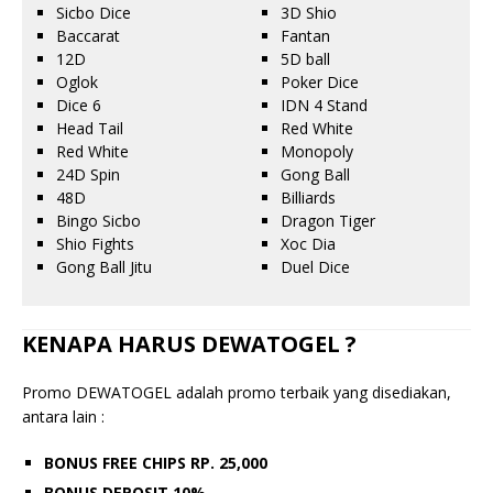
Sicbo Dice
3D Shio
Baccarat
Fantan
12D
5D ball
Oglok
Poker Dice
Dice 6
IDN 4 Stand
Head Tail
Red White
Red White
Monopoly
24D Spin
Gong Ball
48D
Billiards
Bingo Sicbo
Dragon Tiger
Shio Fights
Xoc Dia
Gong Ball Jitu
Duel Dice
KENAPA HARUS DEWATOGEL ?
Promo DEWATOGEL adalah promo terbaik yang disediakan,
antara lain :
BONUS FREE CHIPS RP. 25,000
BONUS DEPOSIT 10%