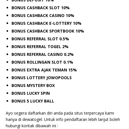
BONUS CASHBACK SLOT 10%
BONUS CASHBACK CASINO 10%
BONUS CASHBACK E-LOTTERY 10%
BONUS CASHBACK SPORTBOOK 10%
BONUS REFERRAL SLOT 0.5%
BONUS REFERRAL TOGEL 2%
BONUS REFERRAL CASINO 0.2%
BONUS ROLLINGAN SLOT 0.1%
BONUS EXTRA AJAK TEMAN 15%
BONUS LOTTERY JOWOPOOLS
BONUS MYSTERY BOX
BONUS LUCKY SPIN
BONUS 5 LUCKY BALL
Ayo segera daftarkan diri anda pada situs terpercaya kami
hanya di dewatogel. Untuk info pendaftaran lebih lanjut boleh
hubungi kontak dibawah ini :