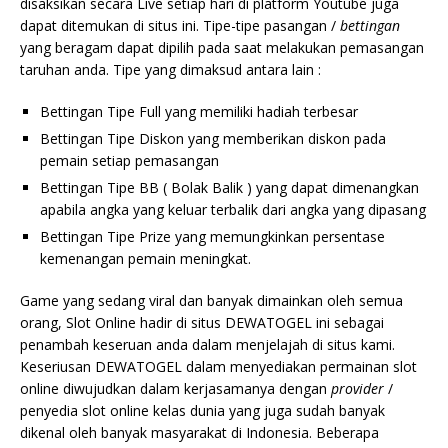
disaksikan secara Live setiap hari di platform Youtube juga
dapat ditemukan di situs ini. Tipe-tipe pasangan /
bettingan
yang beragam dapat dipilih pada saat melakukan pemasangan
taruhan anda. Tipe yang dimaksud antara lain :
Bettingan Tipe Full yang memiliki hadiah terbesar
Bettingan Tipe Diskon yang memberikan diskon pada
pemain setiap pemasangan
Bettingan Tipe BB ( Bolak Balik ) yang dapat dimenangkan
apabila angka yang keluar terbalik dari angka yang dipasang
Bettingan Tipe Prize yang memungkinkan persentase
kemenangan pemain meningkat.
Game yang sedang viral dan banyak dimainkan oleh semua
orang, Slot Online hadir di situs DEWATOGEL ini sebagai
penambah keseruan anda dalam menjelajah di situs kami.
Keseriusan DEWATOGEL dalam menyediakan permainan slot
online diwujudkan dalam kerjasamanya dengan
provider
/
penyedia slot online kelas dunia yang juga sudah banyak
dikenal oleh banyak masyarakat di Indonesia. Beberapa