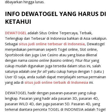
dibayarkan hingga lunas.
INFO DEWATOGEL YANG HARUS DI
KETAHUI
DEWATOGEL
adalah Situs Online Terpercaya, Terbaik,
Terlengkap dan Terbesar di Indonesia bahkan di Asia sekalipun.
Sebagai
situs judi online terbesar di Indonesia
, Dewatogel
menyediakan permainan seperti Togel online, Slot online,
Sportsbook dan juga Live Casino atau yang biasa dikenal
dengan nama
casino online
(kasino online). Fitur-fitur yang
cukup mudah digunakan juga tersedia dalam situs ini, salah
satunya adalah
one for all
yaitu cukup hanya dengan 1 (satu )
User ID saja, anda sudah dapat menjelajahi semua permainan
yang ada di
situs judi online terbaik di Indonesia
ini.
DEWATOGEL hadir dengan pasaran-pasaran yang cukup
lengkap. Pasaran yang hadir ada pasaran 3D, pasaran 4D,
pasaran WILD 4D, dan juga pasaran 5D. Pasaran 4D, yang
terkenal diantara pencinta TOGEL di INDONESIA adalah Togel