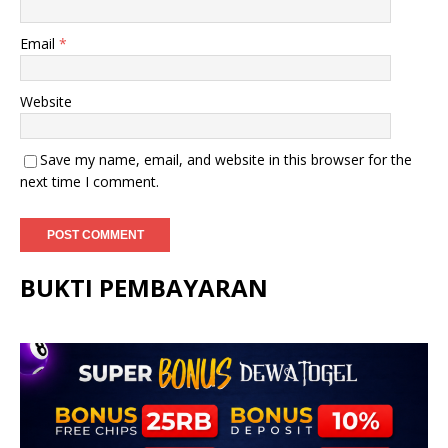
Email
*
Website
Save my name, email, and website in this browser for the
next time I comment.
BUKTI PEMBAYARAN