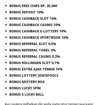
BONUS FREE CHIPS RP. 25,000
BONUS DEPOSIT 10%
BONUS CASHBACK SLOT 10%
BONUS CASHBACK CASINO 10%
BONUS CASHBACK E-LOTTERY 10%
BONUS CASHBACK SPORTBOOK 10%
BONUS REFERRAL SLOT 0.5%
BONUS REFERRAL TOGEL 2%
BONUS REFERRAL CASINO 0.2%
BONUS ROLLINGAN SLOT 0.1%
BONUS EXTRA AJAK TEMAN 15%
BONUS LOTTERY JOWOPOOLS
BONUS MYSTERY BOX
BONUS LUCKY SPIN
BONUS 5 LUCKY BALL
Ayo segera daftarkan diri anda pada situs terpercaya kami