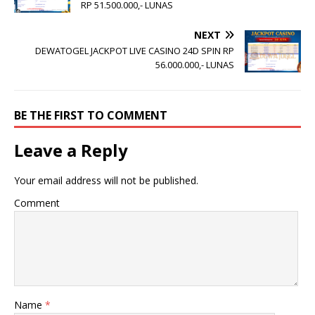
RP 51.500.000,- LUNAS
NEXT
DEWATOGEL JACKPOT LIVE CASINO 24D SPIN RP
56.000.000,- LUNAS
BE THE FIRST TO COMMENT
Leave a Reply
Your email address will not be published.
Comment
Name
*