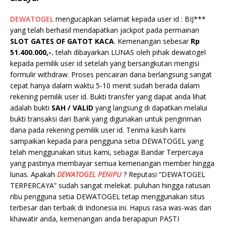
DEWATOGEL
mengucapkan selamat kepada user id : BIJ***
yang telah berhasil mendapatkan jackpot pada permainan
SLOT GATES OF GATOT KACA
. Kemenangan sebesar
Rp
51.400.000,-.
telah dibayarkan LUNAS oleh pihak dewatogel
kepada pemilik user id setelah yang bersangkutan mengisi
formulir withdraw. Proses pencairan dana berlangsung sangat
cepat hanya dalam waktu 5-10 menit sudah berada dalam
rekening pemilik user id. Bukti transfer yang dapat anda lihat
adalah bukti
SAH / VALID
yang langsung di dapatkan melalui
bukti transaksi dari Bank yang digunakan untuk pengiriman
dana pada rekening pemilik user id. Terima kasih kami
sampaikan kepada para pengguna setia DEWATOGEL yang
telah menggunakan situs kami, sebagai Bandar Terpercaya
yang pastinya membayar semua kemenangan member hingga
lunas. Apakah
DEWATOGEL PENIPU
? Reputasi “DEWATOGEL
TERPERCAYA” sudah sangat melekat. puluhan hingga ratusan
ribu pengguna setia DEWATOGEL tetap menggunakan situs
terbesar dan terbaik di Indonesia ini. Hapus rasa was-was dan
khawatir anda, kemenangan anda berapapun PASTI