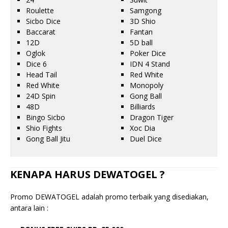
Roulette
Samgong
Sicbo Dice
3D Shio
Baccarat
Fantan
12D
5D ball
Oglok
Poker Dice
Dice 6
IDN 4 Stand
Head Tail
Red White
Red White
Monopoly
24D Spin
Gong Ball
48D
Billiards
Bingo Sicbo
Dragon Tiger
Shio Fights
Xoc Dia
Gong Ball Jitu
Duel Dice
KENAPA HARUS DEWATOGEL ?
Promo DEWATOGEL adalah promo terbaik yang disediakan,
antara lain :