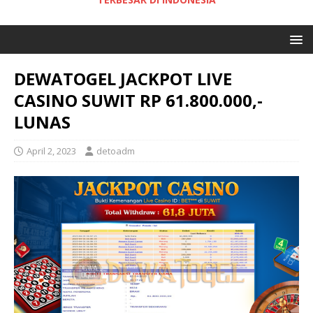
DEWATOGEL JACKPOT LIVE
CASINO SUWIT RP 61.800.000,-
LUNAS
April 2, 2023
detoadm