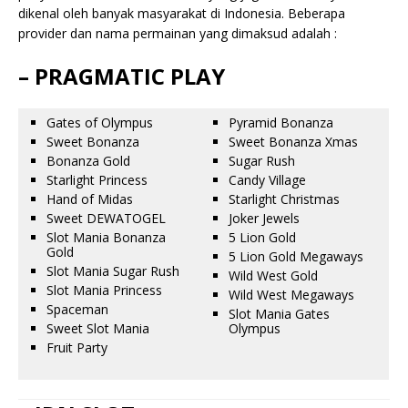
dikenal oleh banyak masyarakat di Indonesia. Beberapa
provider dan nama permainan yang dimaksud adalah :
– PRAGMATIC PLAY
Gates of Olympus
Pyramid Bonanza
Sweet Bonanza
Sweet Bonanza Xmas
Bonanza Gold
Sugar Rush
Starlight Princess
Candy Village
Hand of Midas
Starlight Christmas
Sweet DEWATOGEL
Joker Jewels
Slot Mania Bonanza
5 Lion Gold
Gold
5 Lion Gold Megaways
Slot Mania Sugar Rush
Wild West Gold
Slot Mania Princess
Wild West Megaways
Spaceman
Slot Mania Gates
Sweet Slot Mania
Olympus
Fruit Party