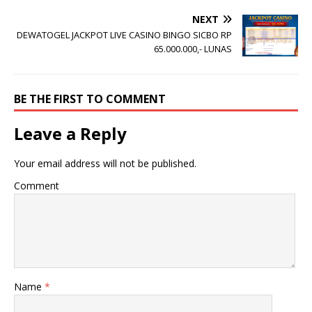
NEXT
DEWATOGEL JACKPOT LIVE CASINO BINGO SICBO RP
65.000.000,- LUNAS
BE THE FIRST TO COMMENT
Leave a Reply
Your email address will not be published.
Comment
Name
*