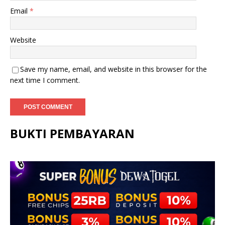
Email
*
Website
Save my name, email, and website in this browser for the
next time I comment.
BUKTI PEMBAYARAN