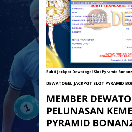
Bukti Jackpot Dewatogel Slot Pyramid Bonan
DEWATOGEL JACKPOT SLOT PYRAMID BONA
MEMBER DEWATO
PELUNASAN KEM
PYRAMID BONANZA