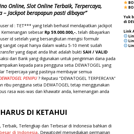
BO
no Online, Slot Online Terbaik, Terpercaya,
BO
a – Jackpot berapapun pasti dibayar”
Yuk b
di D
er id : TET*** yang telah berhasil mendapatkan jackpot
Link 
. Kemenangan sebesar
Rp 59.000.000,-.
telah dibayarkan
Lin
ser id setelah yang bersangkutan mengisi formulir
Lin
ng sangat cepat hanya dalam waktu 5-10 menit sudah
Lin
transfer yang dapat anda lihat adalah bukti
SAH / VALID
nsaksi dari Bank yang digunakan untuk pengiriman dana pada
mi sampaikan kepada para pengguna setia DEWATOGEL yang
ndar Terpercaya yang pastinya membayar semua
DEWATOGEL PENIPU
? Reputasi “DEWATOGEL TERPERCAYA”
usan ribu pengguna setia DEWATOGEL tetap menggunakan
. Hapus rasa was-was dan khawatir anda, kemenangan anda
HARUS DI KETAHUI
, Terbaik, Terlengkap dan Terbesar di Indonesia bahkan di
rbesar di Indonesia
, Dewatogel menyediakan permainan