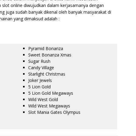
lot online diwujudkan dalam kerjasamanya dengan
yang juga sudah banyak dikenal oleh banyak masyarakat di
mainan yang dimaksud adalah :
Pyramid Bonanza
Sweet Bonanza Xmas
Sugar Rush
Candy Village
Starlight Christmas
Joker Jewels
5 Lion Gold
5 Lion Gold Megaways
Wild West Gold
Wild West Megaways
Slot Mania Gates Olympus