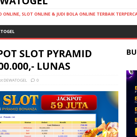
EWATOGEL
 ONLINE, SLOT ONLINE & JUDI BOLA ONLINE TERBAIK TERPERCA
ATOGEL
POT SLOT PYRAMID
BU
0.000,- LUNAS
pot DEWATOGEL
0