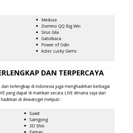
Medusa
Domino QQ Big Win
Sirus Gila
Gatotkaca
Power of Odin
Aztec Lucky Gems
TERLENGKAP DAN TERPERCAYA
k dan terlengkap di indonesia juga menghadirkan berbagai
VE yang dapat di mainkan secara LIVE dimana saja dan
hadirkan di dewatogel meliputi :
Suwit
Samgong
3D Shio
Fantan