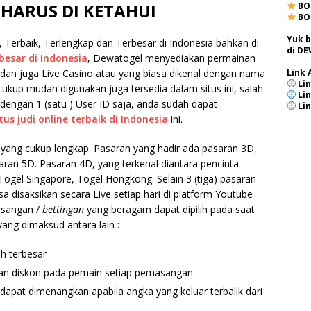
HARUS DI KETAHUI
BO
BO
Yuk b
, Terbaik, Terlengkap dan Terbesar di Indonesia bahkan di
di D
rbesar di Indonesia
, Dewatogel menyediakan permainan
k dan juga Live Casino atau yang biasa dikenal dengan nama
Link 
Lin
g cukup mudah digunakan juga tersedia dalam situs ini, salah
Lin
dengan 1 (satu ) User ID saja, anda sudah dapat
Lin
itus judi online terbaik di Indonesia
ini.
ang cukup lengkap. Pasaran yang hadir ada pasaran 3D,
ran 5D. Pasaran 4D, yang terkenal diantara pencinta
gel Singapore, Togel Hongkong. Selain 3 (tiga) pasaran
a disaksikan secara Live setiap hari di platform Youtube
pasangan /
bettingan
yang beragam dapat dipilih pada saat
ng dimaksud antara lain :
ah terbesar
an diskon pada pemain setiap pemasangan
 dapat dimenangkan apabila angka yang keluar terbalik dari