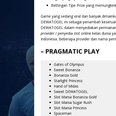
Bettingan Tipe Prize yang memungki
Game yang sedang viral dan banyak dimainkan
DEWATOGEL ini sebagai penambah keseruan a
DEWATOGEL dalam menyediakan permainan s
provider
/ penyedia slot online kelas dunia 
Indonesia. Beberapa provider dan nama per
– PRAGMATIC PLAY
Gates of Olympus
Sweet Bonanza
Bonanza Gold
Starlight Princess
Hand of Midas
Sweet DEWATOGEL
Slot Mania Bonanza Gold
Slot Mania Sugar Rush
Slot Mania Princess
Spaceman