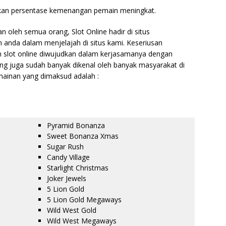
nkan persentase kemenangan pemain meningkat.
 oleh semua orang, Slot Online hadir di situs
nda dalam menjelajah di situs kami. Keseriusan
lot online diwujudkan dalam kerjasamanya dengan
yang juga sudah banyak dikenal oleh banyak masyarakat di
mainan yang dimaksud adalah :
Pyramid Bonanza
Sweet Bonanza Xmas
Sugar Rush
Candy Village
Starlight Christmas
Joker Jewels
5 Lion Gold
5 Lion Gold Megaways
Wild West Gold
Wild West Megaways