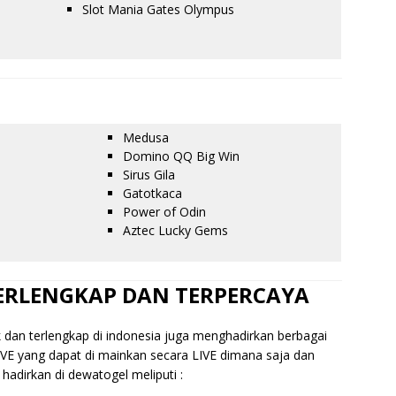
Slot Mania Gates Olympus
Medusa
Domino QQ Big Win
Sirus Gila
Gatotkaca
Power of Odin
Aztec Lucky Gems
TERLENGKAP DAN TERPERCAYA
k dan terlengkap di indonesia juga menghadirkan berbagai
VE yang dapat di mainkan secara LIVE dimana saja dan
hadirkan di dewatogel meliputi :