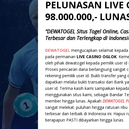
PELUNASAN LIVE 
98.000.000,- LUNA
“DEWATOGEL Situs Togel Online, Casi
Terbesar dan Terlengkap di Indonesi
DEWATOGEL
mengucapkan selamat kepada u
pada permainan
LIVE CASINO OGLOK
. Kem
oleh pihak dewatogel kepada pemilik user id
Proses pencairan dana berlangsung sangat 
rekening pemilik user id. Bukti transfer yang
dapatkan melalui bukti transaksi dari Bank 
user id. Terima kasih kami sampaikan kepa
menggunakan situs kami, sebagai Bandar 
member hingga lunas. Apakah
DEWATOGEL P
sangat melekat. puluhan hingga ratusan ri
terbesar dan terbaik di Indonesia ini. Hapu
berapapun PASTI dibayarkan hingga lunas.