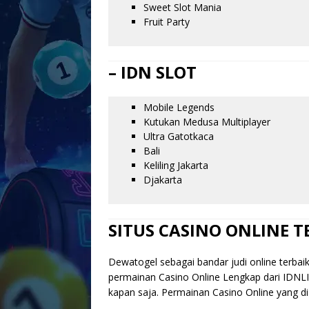
Sweet Slot Mania
Fruit Party
– IDN SLOT
Mobile Legends
Kutukan Medusa Multiplayer
Ultra Gatotkaca
Bali
Keliling Jakarta
Djakarta
SITUS CASINO ONLINE 
Dewatogel sebagai bandar judi online terbai
permainan Casino Online Lengkap dari IDNLI
kapan saja. Permainan Casino Online yang di 