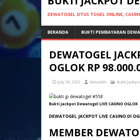
BUKTI JACKPOT D
DEWATOGEL SITUS TOGEL ONLINE, CASINO
BERANDA
BUKTI PEMBAYARAN DEW
DEWATOGEL JACKP
OGLOK RP 98.000.
July 30, 2023
detoadm
Bukti Jack
Bukti Jackpot Dewatogel LIVE CASINO OGLOK
DEWATOGEL JACKPOT LIVE CASINO DI OGL
MEMBER DEWATO