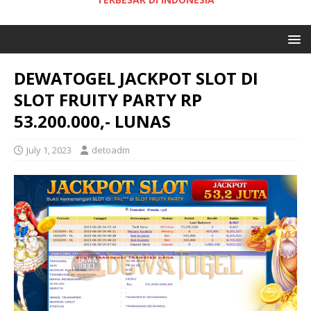
DEWATOGEL JACKPOT SLOT DI
SLOT FRUITY PARTY RP
53.200.000,- LUNAS
July 1, 2023
detoadm