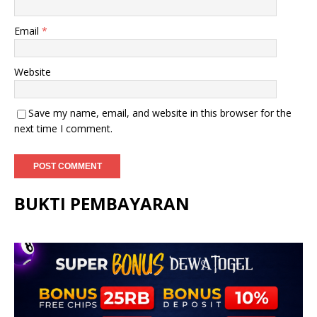
Email
*
Website
Save my name, email, and website in this browser for the
next time I comment.
BUKTI PEMBAYARAN