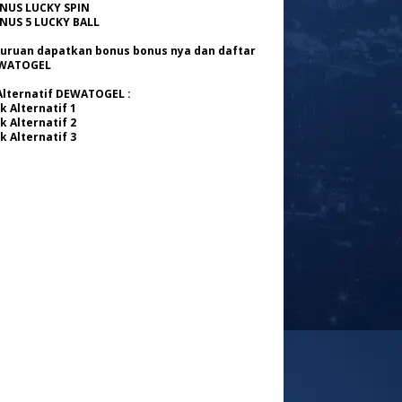
NUS LUCKY SPIN
NUS 5 LUCKY BALL
uruan dapatkan bonus bonus nya dan daftar
EWATOGEL
Alternatif
DEWATOGEL
:
k Alternatif 1
k Alternatif 2
k Alternatif 3