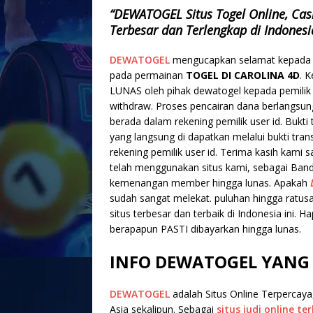
“DEWATOGEL Situs Togel Online, Casi
Terbesar dan Terlengkap di Indonesi
DEWATOGEL
mengucapkan selamat kepada u
pada permainan
TOGEL DI CAROLINA 4D
. 
LUNAS oleh pihak dewatogel kepada pemilik u
withdraw. Proses pencairan dana berlangsu
berada dalam rekening pemilik user id. Bukti 
yang langsung di dapatkan melalui bukti tra
rekening pemilik user id. Terima kasih ka
telah menggunakan situs kami, sebagai Ba
kemenangan member hingga lunas. Apakah
sudah sangat melekat. puluhan hingga rat
situs terbesar dan terbaik di Indonesia ini
berapapun PASTI dibayarkan hingga lunas.
INFO DEWATOGEL YANG 
DEWATOGEL
adalah Situs Online Terpercaya
Asia sekalipun. Sebagai
situs judi online te