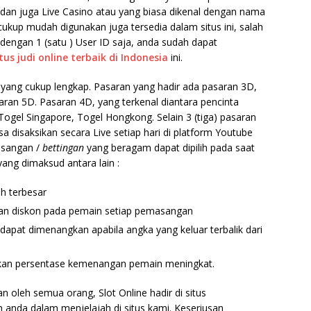
k dan juga Live Casino atau yang biasa dikenal dengan nama
g cukup mudah digunakan juga tersedia dalam situs ini, salah
dengan 1 (satu ) User ID saja, anda sudah dapat
itus judi online terbaik di Indonesia
ini.
ang cukup lengkap. Pasaran yang hadir ada pasaran 3D,
ran 5D. Pasaran 4D, yang terkenal diantara pencinta
gel Singapore, Togel Hongkong. Selain 3 (tiga) pasaran
a disaksikan secara Live setiap hari di platform Youtube
pasangan /
bettingan
yang beragam dapat dipilih pada saat
ng dimaksud antara lain :
ah terbesar
an diskon pada pemain setiap pemasangan
 dapat dimenangkan apabila angka yang keluar terbalik dari
nkan persentase kemenangan pemain meningkat.
 oleh semua orang, Slot Online hadir di situs
nda dalam menjelajah di situs kami. Keseriusan