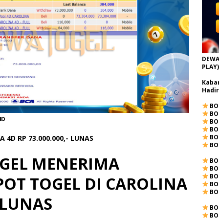
DEWA
PLAY)
Kaba
Hadi
BON
BO
4D
BO
BO
BO
4D RP 73.000.000,- LUNAS
BO
GEL MENERIMA
BO
BO
BO
OT TOGEL DI CAROLINA
BO
BO
- LUNAS
BO
BO