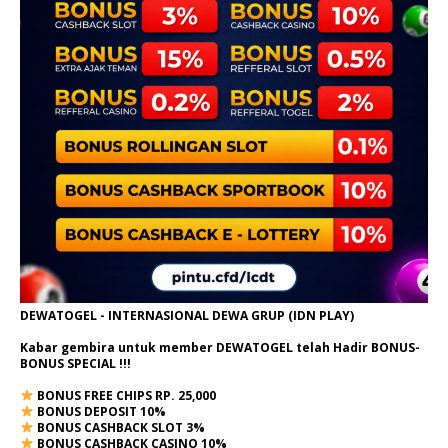
DEWATOGEL - INTERNASIONAL DEWA GRUP (IDN PLAY)
Kabar gembira untuk member DEWATOGEL telah Hadir
BONUS-
BONUS SPECIAL
!!!
BONUS FREE CHIPS RP. 25,000
BONUS DEPOSIT 10%
BONUS CASHBACK SLOT 3%
BONUS CASHBACK CASINO 10%