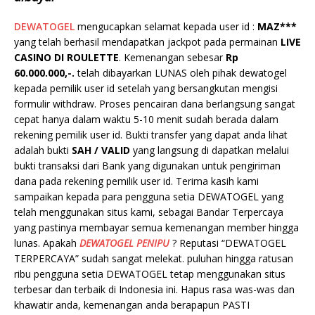
DEWATOGEL
mengucapkan selamat kepada user id :
MAZ***
yang telah berhasil mendapatkan jackpot pada permainan
LIVE
CASINO DI ROULETTE
. Kemenangan sebesar
Rp
60.000.000
,-.
telah dibayarkan LUNAS oleh pihak dewatogel
kepada pemilik user id setelah yang bersangkutan mengisi
formulir withdraw. Proses pencairan dana berlangsung sangat
cepat hanya dalam waktu 5-10 menit sudah berada dalam
rekening pemilik user id. Bukti transfer yang dapat anda lihat
adalah bukti
SAH / VALID
yang langsung di dapatkan melalui
bukti transaksi dari Bank yang digunakan untuk pengiriman
dana pada rekening pemilik user id. Terima kasih kami
sampaikan kepada para pengguna setia DEWATOGEL yang
telah menggunakan situs kami, sebagai Bandar Terpercaya
yang pastinya membayar semua kemenangan member hingga
lunas. Apakah
DEWATOGEL PENIPU
? Reputasi “DEWATOGEL
TERPERCAYA” sudah sangat melekat. puluhan hingga ratusan
ribu pengguna setia DEWATOGEL tetap menggunakan situs
terbesar dan terbaik di Indonesia ini. Hapus rasa was-was dan
khawatir anda, kemenangan anda berapapun PASTI