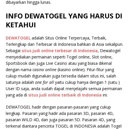
dibayarkan hingga lunas.
INFO DEWATOGEL YANG HARUS DI
KETAHUI
DEWATOGEL
adalah Situs Online Terpercaya, Terbaik,
Terlengkap dan Terbesar di Indonesia bahkan di Asia sekalipun.
Sebagai
situs judi online terbesar di Indonesia
, Dewatogel
menyediakan permainan seperti Togel online, Slot online,
Sportsbook dan juga Live Casino atau yang biasa dikenal
dengan nama
casino online
(kasino online). Fitur-fitur yang
cukup mudah digunakan juga tersedia dalam situs ini, salah
satunya adalah
one for all
yaitu cukup hanya dengan 1 (satu )
User ID saja, anda sudah dapat menjelajahi semua permainan
yang ada di
situs judi online terbaik di Indonesia
ini.
DEWATOGEL hadir dengan pasaran-pasaran yang cukup
lengkap. Pasaran yang hadir ada pasaran 3D, pasaran 4D,
pasaran WILD 4D, dan juga pasaran 5D. Pasaran 4D, yang
terkenal diantara pencinta TOGEL di INDONESIA adalah Togel