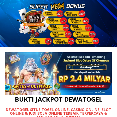
BUKTI JACKPOT DEWATOGEL
DEWATOGEL SITUS TOGEL ONLINE, CASINO ONLINE, SLOT
ONLINE & JUDI BOLA ONLINE TERBAIK TERPERCAYA &
TERBESAR DI INDONESIA