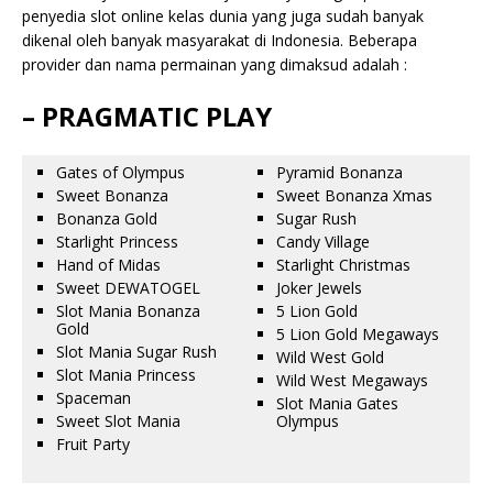
penyedia slot online kelas dunia yang juga sudah banyak
dikenal oleh banyak masyarakat di Indonesia. Beberapa
provider dan nama permainan yang dimaksud adalah :
– PRAGMATIC PLAY
Gates of Olympus
Pyramid Bonanza
Sweet Bonanza
Sweet Bonanza Xmas
Bonanza Gold
Sugar Rush
Starlight Princess
Candy Village
Hand of Midas
Starlight Christmas
Sweet DEWATOGEL
Joker Jewels
Slot Mania Bonanza
5 Lion Gold
Gold
5 Lion Gold Megaways
Slot Mania Sugar Rush
Wild West Gold
Slot Mania Princess
Wild West Megaways
Spaceman
Slot Mania Gates
Sweet Slot Mania
Olympus
Fruit Party