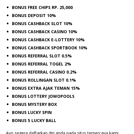
BONUS FREE CHIPS RP. 25,000
BONUS DEPOSIT 10%
BONUS CASHBACK SLOT 10%
BONUS CASHBACK CASINO 10%
BONUS CASHBACK E-LOTTERY 10%
BONUS CASHBACK SPORTBOOK 10%
BONUS REFERRAL SLOT 0.5%
BONUS REFERRAL TOGEL 2%
BONUS REFERRAL CASINO 0.2%
BONUS ROLLINGAN SLOT 0.1%
BONUS EXTRA AJAK TEMAN 15%
BONUS LOTTERY JOWOPOOLS
BONUS MYSTERY BOX
BONUS LUCKY SPIN
BONUS 5 LUCKY BALL
Ayo segera daftarkan diri anda pada situs terpercaya kami