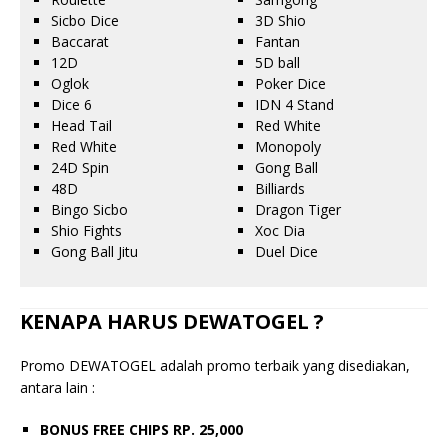
Sicbo Dice
3D Shio
Baccarat
Fantan
12D
5D ball
Oglok
Poker Dice
Dice 6
IDN 4 Stand
Head Tail
Red White
Red White
Monopoly
24D Spin
Gong Ball
48D
Billiards
Bingo Sicbo
Dragon Tiger
Shio Fights
Xoc Dia
Gong Ball Jitu
Duel Dice
KENAPA HARUS DEWATOGEL ?
Promo DEWATOGEL adalah promo terbaik yang disediakan,
antara lain :
BONUS FREE CHIPS RP. 25,000