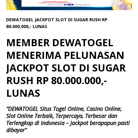
DEWATOGEL JACKPOT SLOT DI SUGAR RUSH RP
80.000.000,- LUNAS
MEMBER DEWATOGEL
MENERIMA PELUNASAN
JACKPOT SLOT DI SUGAR
RUSH RP 80.000.000,-
LUNAS
“DEWATOGEL Situs Togel Online, Casino Online,
Slot Online Terbaik, Terpercaya, Terbesar dan
Terlengkap di Indonesia – Jackpot berapapun pasti
dibayar”