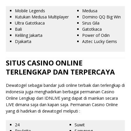
Mobile Legends
Medusa
Kutukan Medusa Multiplayer
Domino QQ Big Win
Ultra Gatotkaca
Sirus Gila
Bali
Gatotkaca
Keliling Jakarta
Power of Odin
Djakarta
Aztec Lucky Gems
SITUS CASINO ONLINE
TERLENGKAP DAN TERPERCAYA
Dewatogel sebagai bandar judi online terbaik dan terlengkap di
indonesia juga menghadirkan berbagai permainan Casino
Online Lengkap dari IDNLIVE yang dapat di mainkan secara
LIVE dimana saja dan kapan saja. Permainan Casino Online
yang di hadirkan di dewatogel meliputi :
24
Suwit
Roulette
Samgong