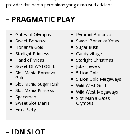
provider dan nama permainan yang dimaksud adalah :
– PRAGMATIC PLAY
Gates of Olympus
Pyramid Bonanza
Sweet Bonanza
Sweet Bonanza Xmas
Bonanza Gold
Sugar Rush
Starlight Princess
Candy Village
Hand of Midas
Starlight Christmas
Sweet DEWATOGEL
Joker Jewels
Slot Mania Bonanza
5 Lion Gold
Gold
5 Lion Gold Megaways
Slot Mania Sugar Rush
Wild West Gold
Slot Mania Princess
Wild West Megaways
Spaceman
Slot Mania Gates
Sweet Slot Mania
Olympus
Fruit Party
– IDN SLOT