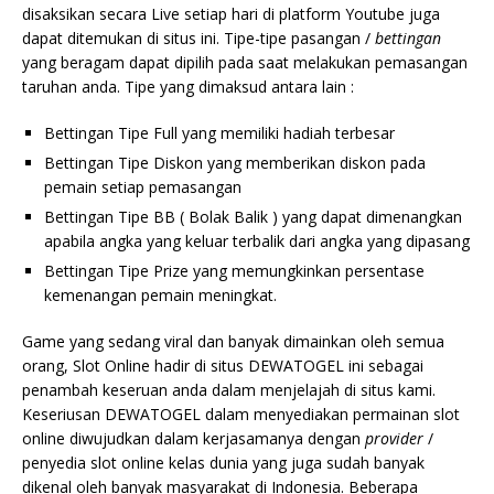
disaksikan secara Live setiap hari di platform Youtube juga
dapat ditemukan di situs ini. Tipe-tipe pasangan /
bettingan
yang beragam dapat dipilih pada saat melakukan pemasangan
taruhan anda. Tipe yang dimaksud antara lain :
Bettingan Tipe Full yang memiliki hadiah terbesar
Bettingan Tipe Diskon yang memberikan diskon pada
pemain setiap pemasangan
Bettingan Tipe BB ( Bolak Balik ) yang dapat dimenangkan
apabila angka yang keluar terbalik dari angka yang dipasang
Bettingan Tipe Prize yang memungkinkan persentase
kemenangan pemain meningkat.
Game yang sedang viral dan banyak dimainkan oleh semua
orang, Slot Online hadir di situs DEWATOGEL ini sebagai
penambah keseruan anda dalam menjelajah di situs kami.
Keseriusan DEWATOGEL dalam menyediakan permainan slot
online diwujudkan dalam kerjasamanya dengan
provider
/
penyedia slot online kelas dunia yang juga sudah banyak
dikenal oleh banyak masyarakat di Indonesia. Beberapa