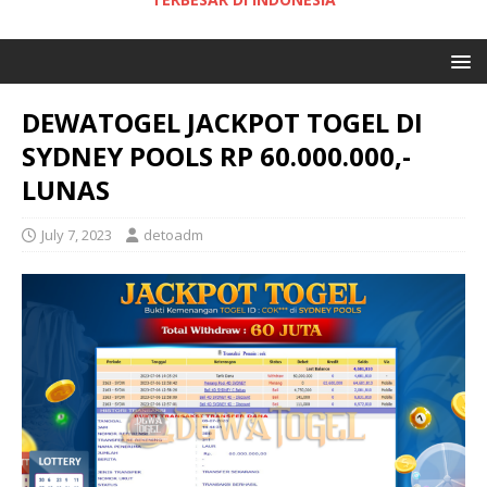
DEWATOGEL JACKPOT TOGEL DI
SYDNEY POOLS RP 60.000.000,-
LUNAS
July 7, 2023
detoadm