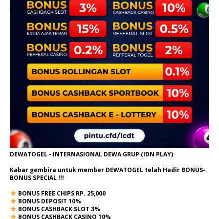
DEWATOGEL - INTERNASIONAL DEWA GRUP (IDN PLAY)
Kabar gembira untuk member DEWATOGEL telah Hadir
BONUS-
BONUS SPECIAL
!!!
BONUS FREE CHIPS RP. 25,000
BONUS DEPOSIT 10%
BONUS CASHBACK SLOT 3%
BONUS CASHBACK CASINO 10%