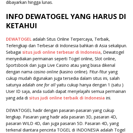
dibayarkan hingga lunas.
INFO DEWATOGEL YANG HARUS DI
KETAHUI
DEWATOGEL
adalah Situs Online Terpercaya, Terbaik,
Terlengkap dan Terbesar di Indonesia bahkan di Asia sekalipun.
Sebagai
situs judi online terbesar di Indonesia
, Dewatogel
menyediakan permainan seperti Togel online, Slot online,
Sportsbook dan juga Live Casino atau yang biasa dikenal
dengan nama
casino online
(kasino online). Fitur-fitur yang
cukup mudah digunakan juga tersedia dalam situs ini, salah
satunya adalah
one for all
yaitu cukup hanya dengan 1 (satu )
User ID saja, anda sudah dapat menjelajahi semua permainan
yang ada di
situs judi online terbaik di Indonesia
ini.
DEWATOGEL hadir dengan pasaran-pasaran yang cukup
lengkap. Pasaran yang hadir ada pasaran 3D, pasaran 4D,
pasaran WILD 4D, dan juga pasaran 5D. Pasaran 4D, yang
terkenal diantara pencinta TOGEL di INDONESIA adalah Togel