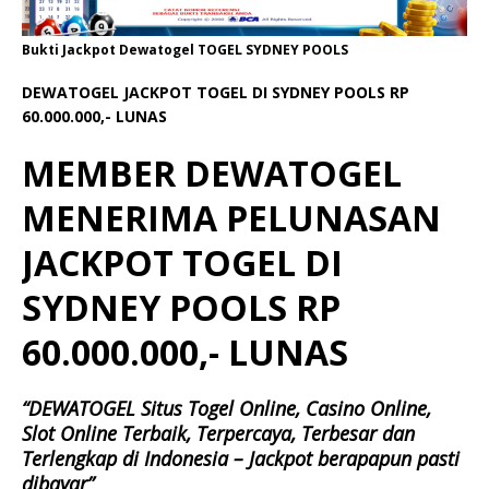
Bukti Jackpot Dewatogel TOGEL SYDNEY POOLS
DEWATOGEL JACKPOT TOGEL DI SYDNEY POOLS RP
60.000.000,- LUNAS
MEMBER DEWATOGEL
MENERIMA PELUNASAN
JACKPOT TOGEL DI
SYDNEY POOLS RP
60.000.000,- LUNAS
“DEWATOGEL Situs Togel Online, Casino Online,
Slot Online Terbaik, Terpercaya, Terbesar dan
Terlengkap di Indonesia – Jackpot berapapun pasti
dibayar”