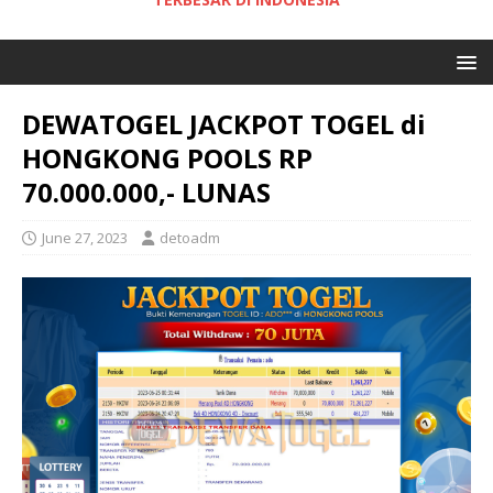
DEWATOGEL JACKPOT TOGEL di
HONGKONG POOLS RP
70.000.000,- LUNAS
June 27, 2023
detoadm