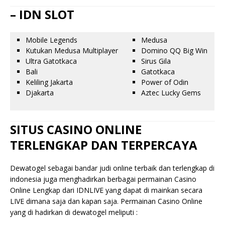
– IDN SLOT
Mobile Legends
Medusa
Kutukan Medusa Multiplayer
Domino QQ Big Win
Ultra Gatotkaca
Sirus Gila
Bali
Gatotkaca
Keliling Jakarta
Power of Odin
Djakarta
Aztec Lucky Gems
SITUS CASINO ONLINE
TERLENGKAP DAN TERPERCAYA
Dewatogel sebagai bandar judi online terbaik dan terlengkap di
indonesia juga menghadirkan berbagai permainan Casino
Online Lengkap dari IDNLIVE yang dapat di mainkan secara
LIVE dimana saja dan kapan saja. Permainan Casino Online
yang di hadirkan di dewatogel meliputi :