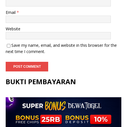
Email
*
Website
Save my name, email, and website in this browser for the
next time I comment.
BUKTI PEMBAYARAN