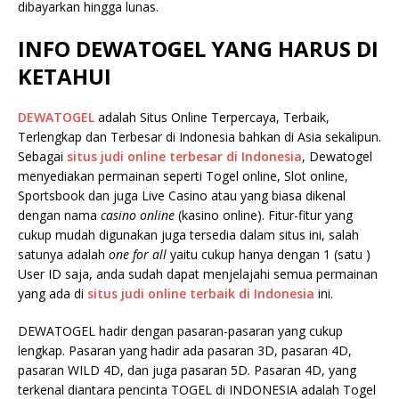
dibayarkan hingga lunas.
INFO DEWATOGEL YANG HARUS DI
KETAHUI
DEWATOGEL
adalah Situs Online Terpercaya, Terbaik,
Terlengkap dan Terbesar di Indonesia bahkan di Asia sekalipun.
Sebagai
situs judi online terbesar di Indonesia
, Dewatogel
menyediakan permainan seperti Togel online, Slot online,
Sportsbook dan juga Live Casino atau yang biasa dikenal
dengan nama
casino online
(kasino online). Fitur-fitur yang
cukup mudah digunakan juga tersedia dalam situs ini, salah
satunya adalah
one for all
yaitu cukup hanya dengan 1 (satu )
User ID saja, anda sudah dapat menjelajahi semua permainan
yang ada di
situs judi online terbaik di Indonesia
ini.
DEWATOGEL hadir dengan pasaran-pasaran yang cukup
lengkap. Pasaran yang hadir ada pasaran 3D, pasaran 4D,
pasaran WILD 4D, dan juga pasaran 5D. Pasaran 4D, yang
terkenal diantara pencinta TOGEL di INDONESIA adalah Togel