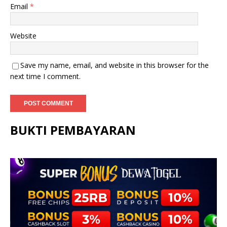
Email
*
Website
Save my name, email, and website in this browser for the
next time I comment.
BUKTI PEMBAYARAN