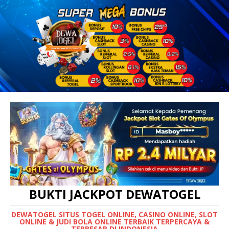
BUKTI JACKPOT DEWATOGEL
DEWATOGEL SITUS TOGEL ONLINE, CASINO ONLINE, SLOT
ONLINE & JUDI BOLA ONLINE TERBAIK TERPERCAYA &
TERBESAR DI INDONESIA