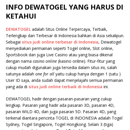
INFO DEWATOGEL YANG HARUS DI
KETAHUI
DEWATOGEL
adalah Situs Online Terpercaya, Terbaik,
Terlengkap dan Terbesar di Indonesia bahkan di Asia sekalipun.
Sebagai
situs judi online terbesar di Indonesia
, Dewatogel
menyediakan permainan seperti Togel online, Slot online,
Sportsbook dan juga Live Casino atau yang biasa dikenal
dengan nama
casino online
(kasino online). Fitur-fitur yang
cukup mudah digunakan juga tersedia dalam situs ini, salah
satunya adalah
one for all
yaitu cukup hanya dengan 1 (satu )
User ID saja, anda sudah dapat menjelajahi semua permainan
yang ada di
situs judi online terbaik di Indonesia
ini.
DEWATOGEL hadir dengan pasaran-pasaran yang cukup
lengkap. Pasaran yang hadir ada pasaran 3D, pasaran 4D,
pasaran WILD 4D, dan juga pasaran 5D. Pasaran 4D, yang
terkenal diantara pencinta TOGEL di INDONESIA adalah Togel
Sydney, Togel Singapore, Togel Hongkong. Selain 3 (tiga)