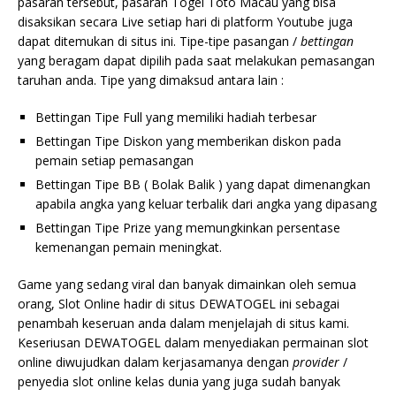
pasaran tersebut, pasaran Togel Toto Macau yang bisa
disaksikan secara Live setiap hari di platform Youtube juga
dapat ditemukan di situs ini. Tipe-tipe pasangan /
bettingan
yang beragam dapat dipilih pada saat melakukan pemasangan
taruhan anda. Tipe yang dimaksud antara lain :
Bettingan Tipe Full yang memiliki hadiah terbesar
Bettingan Tipe Diskon yang memberikan diskon pada
pemain setiap pemasangan
Bettingan Tipe BB ( Bolak Balik ) yang dapat dimenangkan
apabila angka yang keluar terbalik dari angka yang dipasang
Bettingan Tipe Prize yang memungkinkan persentase
kemenangan pemain meningkat.
Game yang sedang viral dan banyak dimainkan oleh semua
orang, Slot Online hadir di situs DEWATOGEL ini sebagai
penambah keseruan anda dalam menjelajah di situs kami.
Keseriusan DEWATOGEL dalam menyediakan permainan slot
online diwujudkan dalam kerjasamanya dengan
provider
/
penyedia slot online kelas dunia yang juga sudah banyak