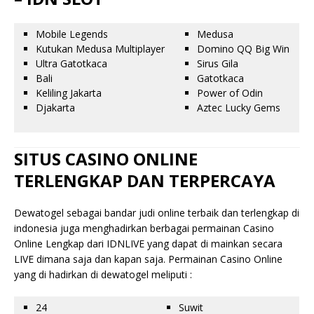
Mobile Legends
Medusa
Kutukan Medusa Multiplayer
Domino QQ Big Win
Ultra Gatotkaca
Sirus Gila
Bali
Gatotkaca
Keliling Jakarta
Power of Odin
Djakarta
Aztec Lucky Gems
SITUS CASINO ONLINE
TERLENGKAP DAN TERPERCAYA
Dewatogel sebagai bandar judi online terbaik dan terlengkap di
indonesia juga menghadirkan berbagai permainan Casino
Online Lengkap dari IDNLIVE yang dapat di mainkan secara
LIVE dimana saja dan kapan saja. Permainan Casino Online
yang di hadirkan di dewatogel meliputi :
24
Suwit