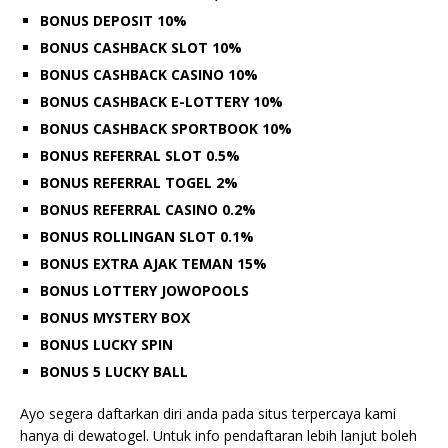
BONUS DEPOSIT 10%
BONUS CASHBACK SLOT 10%
BONUS CASHBACK CASINO 10%
BONUS CASHBACK E-LOTTERY 10%
BONUS CASHBACK SPORTBOOK 10%
BONUS REFERRAL SLOT 0.5%
BONUS REFERRAL TOGEL 2%
BONUS REFERRAL CASINO 0.2%
BONUS ROLLINGAN SLOT 0.1%
BONUS EXTRA AJAK TEMAN 15%
BONUS LOTTERY JOWOPOOLS
BONUS MYSTERY BOX
BONUS LUCKY SPIN
BONUS 5 LUCKY BALL
Ayo segera daftarkan diri anda pada situs terpercaya kami
hanya di dewatogel. Untuk info pendaftaran lebih lanjut boleh